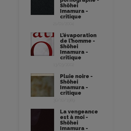
Shōhei
Imamura -
critique
21/01/2004
L’évaporation
de l’homme -
Shōhei
Imamura -
critique
13/03/2002
Pluie noire -
Shōhei
Imamura -
critique
30/10/1989
La vengeance
est à moi -
Shōhei
Imamura -