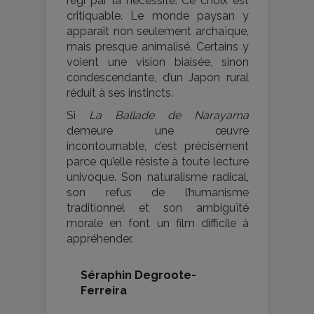
régi par la nécessité. Ce choix est
critiquable. Le monde paysan y
apparaît non seulement archaïque,
mais presque animalisé. Certains y
voient une vision biaisée, sinon
condescendante, d’un Japon rural
réduit à ses instincts.
Si
La Ballade de Narayama
demeure une œuvre
incontournable, c’est précisément
parce qu’elle résiste à toute lecture
univoque. Son naturalisme radical,
son refus de l’humanisme
traditionnel et son ambiguïté
morale en font un film difficile à
appréhender.
Séraphin Degroote-
Ferreira