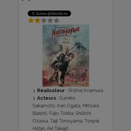
Réalisateur
:
Shōhei Imamura
Acteurs
:
Sumiko
Sakamoto
,
Ken Ogata
,
Mitsuko
Baishō
,
Fujio Tokita
,
Shōichi
Ozawa
,
Taiji Tonoyama
,
Tonpei
Hidari
,
Aki Takejō