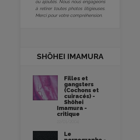
ou ajoutés. Nous nous engageons
à retirer toutes photos litigieuses.
Merci pour votre compréhension.
SHŌHEI IMAMURA
Filles et
gangsters
(Cochons et
cuiracés) -
Shōhei
Imamura -
critique
22/01/2004
Le
pornographe -