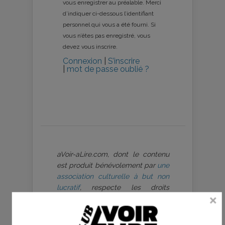
vous enregistrer au préalable. Merci
d’indiquer ci-dessous l’identifiant
personnel qui vous a été fourni. Si
vous n’êtes pas enregistré, vous
devez vous inscrire.
Connexion
|
S’inscrire
|
mot de passe oublié ?
aVoir-aLire.com, dont le contenu
est produit bénévolement par
une
association culturelle à but non
lucratif
, respecte les droits
d’auteur et s’est toujours engagé à
être rigoureux sur ce point, dans
le respect du travail des artistes