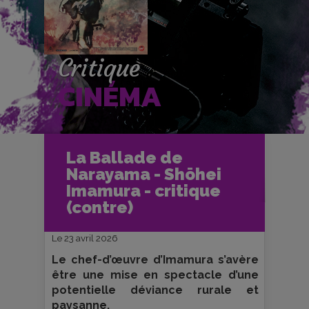
Critique
CINÉMA
Accueil
Cinéma
La Ballade de
Critiques et fiches films
Ciné-Club
Narayama - Shōhei
La Ballade de Narayama - Shōhei
Imamura - critique (contre)
Imamura - critique
(contre)
Le 23 avril 2026
Le chef-d’œuvre d’Imamura s’avère
être une mise en spectacle d’une
potentielle déviance rurale et
paysanne.