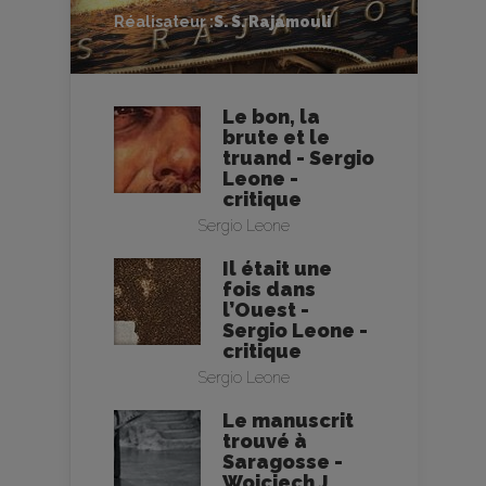
Réalisateur :
S. S. Rajamouli
Le bon, la
brute et le
truand - Sergio
Leone -
critique
Sergio Leone
Il était une
fois dans
l’Ouest -
Sergio Leone -
critique
Sergio Leone
Le manuscrit
trouvé à
Saragosse -
Wojciech J.