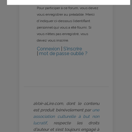
0 vote
Pour participer à ce forum, vous devez
vous enregistrer au préalable. Merci
d’indiquer ci-dessous l’identifiant
personnel qui vous a été fourni. Si
vous n’êtes pas enregistré, vous
devez vous inscrire.
Connexion
|
S’inscrire
|
mot de passe oublié ?
aVoir-aLire.com, dont le contenu
est produit bénévolement par
une
association culturelle à but non
lucratif
, respecte les droits
d’auteur et s’est toujours engagé à