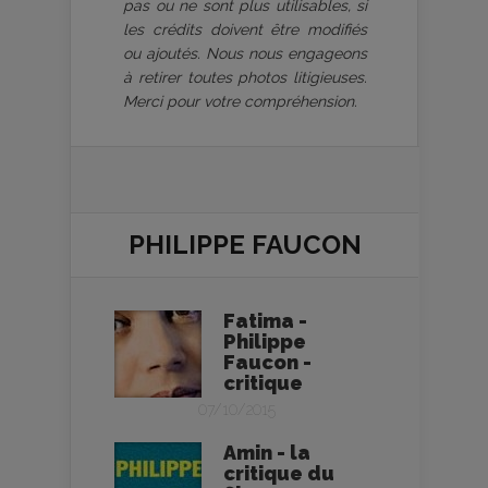
pas ou ne sont plus utilisables, si
les crédits doivent être modifiés
ou ajoutés. Nous nous engageons
à retirer toutes photos litigieuses.
Merci pour votre compréhension.
PHILIPPE FAUCON
Fatima -
Philippe
Faucon -
critique
07/10/2015
Amin - la
critique du