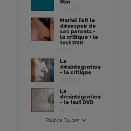
film
03/10/2018
Muriel fait le
désespoir de
ses parents -
la critique + le
test DVD
17/12/1997
La
désintégration
- la critique
15/02/2012
La
désintégration
- le test DVD
15/02/2012
Philippe Faucon