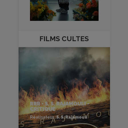
FILMS
CULTES
RRR - S. S. RAJAMOULI -
CRITIQUE
Réalisateur :
S. S. Rajamouli