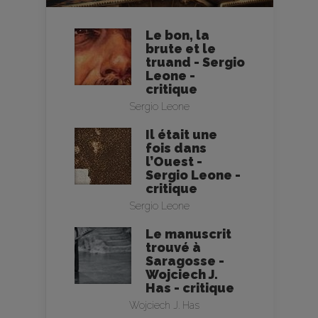
Le bon, la
brute et le
truand - Sergio
Leone -
critique
Sergio Leone
Il était une
fois dans
l’Ouest -
Sergio Leone -
critique
Sergio Leone
Le manuscrit
trouvé à
Saragosse -
Wojciech J.
Has - critique
Wojciech J. Has