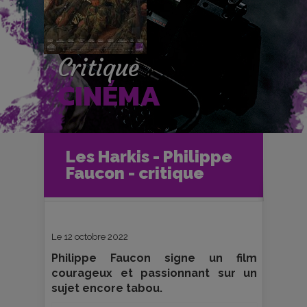
Critique
CINÉMA
Accueil
Cinéma
Les Harkis - Philippe
Critiques et fiches films
Faucon - critique
Les Harkis - Philippe Faucon -
critique
Le 12 octobre 2022
Philippe Faucon signe un film
courageux et passionnant sur un
sujet encore tabou.