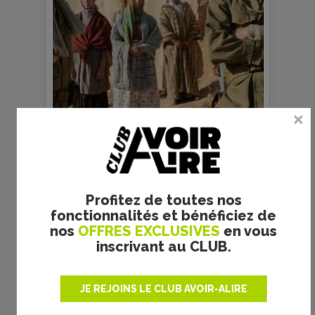
s
Copyright Pyramide Films
prec
suiv
Profitez de toutes nos
fonctionnalités et bénéficiez de
nos
OFFRES EXCLUSIVES
en vous
inscrivant au CLUB.
Votre avis
JE REJOINS LE CLUB AVOIR-ALIRE
Votre note :