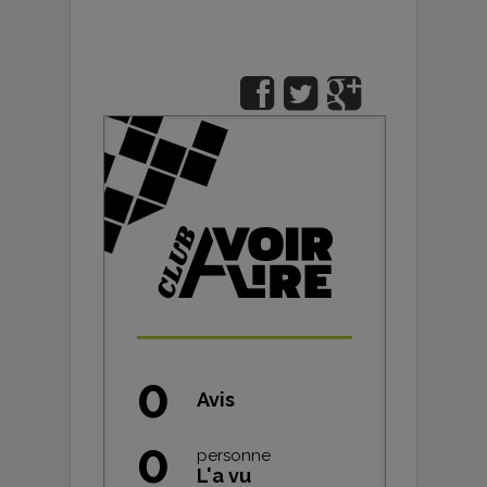
0
Avis
0
personne
L'a vu