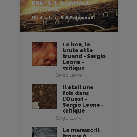
RRR - S. S. RAJAMOULI -
CRITIQUE
Réalisateur :
S. S. Rajamouli
Le bon, la
brute et le
truand - Sergio
Leone -
critique
Sergio Leone
Il était une
fois dans
l’Ouest -
Sergio Leone -
critique
Sergio Leone
Le manuscrit
trouvé à