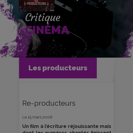
Critique
CINÉMA
Accueil
Cinéma
Les producteurs
Critiques et fiches films
Les producteurs
Re-producteurs
Le 15 mars 2006
Un film à l’écriture réjouissante mais
dont les numéros chantés finissent