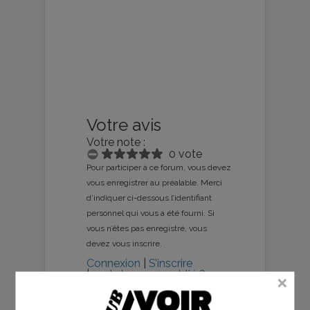
Votre avis
Votre note :
0 vote
Pour participer à ce forum, vous devez
vous enregistrer au préalable. Merci
d’indiquer ci-dessous l’identifiant
personnel qui vous a été fourni. Si
vous n’êtes pas enregistré, vous
devez vous inscrire.
Connexion
|
S’inscrire
|
mot de passe oublié ?