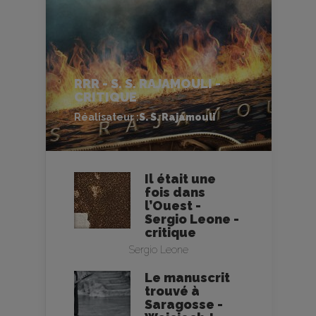
RRR - S. S. RAJAMOULI -
CRITIQUE
Réalisateur :
S. S. Rajamouli
Il était une
fois dans
l’Ouest -
Sergio Leone -
critique
Sergio Leone
Le manuscrit
trouvé à
Saragosse -