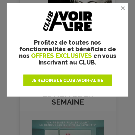
Profitez de toutes nos
fonctionnalités et bénéficiez de
nos
OFFRES EXCLUSIVES
en vous
inscrivant au CLUB.
Plus de films
JE REJOINS LE CLUB AVOIR-ALIRE
LE FILM DE
LA
SEMAINE