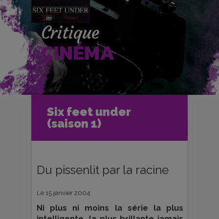
Critique
CINÉMA
Accueil
Cinéma
Six feet under
Critiques et fiches films
(saison 1)
Six feet under (saison 1)
Du pissenlit par la racine
Le 15 janvier 2004
Ni plus ni moins la série la plus
intelligente, la plus brillante jamais