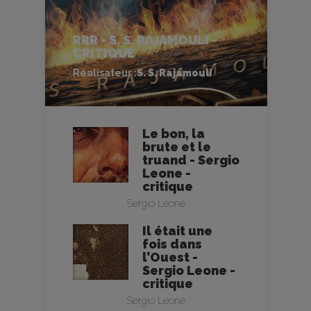
RRR - S. S. RAJAMOULI -
CRITIQUE
Réalisateur :
S. S. Rajamouli
Le bon, la
brute et le
truand - Sergio
Leone -
critique
Sergio Leone
Il était une
fois dans
l’Ouest -
Sergio Leone -
critique
Sergio Leone