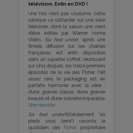
télévision. Enfin en DVD !
Une fois n’est pas coutume, cette
rubrique va s’attarder sur une série
télévisée, dont la saison une vient
d’être éditée par Warner Home
Vidéo.
Six feet under
, après une
timide diffusion sur les chaînes
françaises, est enfin disponible
dans un superbe coffret, réunissant
sur cinq disques, les treize premiers
épisodes de la vie des Fisher. Fait
assez rare, le packaging est en
parfaite harmonie avec la série :
d’une grande classe, d’une grande
beauté et d’une sobriété imparable.
Une réussite...
Six feet under
(littéralement "six
pieds sous terre") raconte le
quotidien des
Fisher
, propriétaire