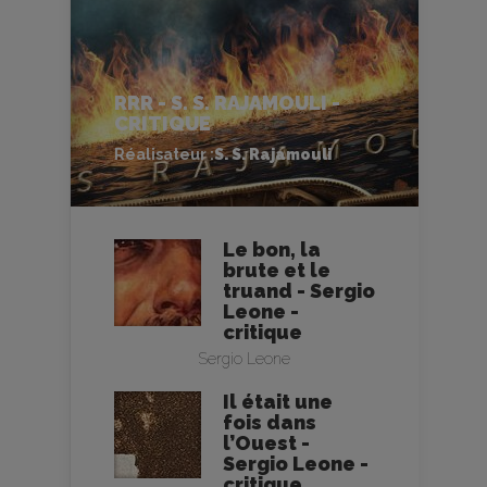
RRR - S. S. RAJAMOULI -
CRITIQUE
Réalisateur :
S. S. Rajamouli
Le bon, la
brute et le
truand - Sergio
Leone -
critique
Sergio Leone
Il était une
fois dans
l’Ouest -
Sergio Leone -
critique