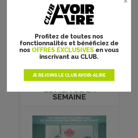
Profitez de toutes nos
fonctionnalités et bénéficiez de
nos
OFFRES EXCLUSIVES
en vous
inscrivant au CLUB.
Plus de films
JE REJOINS LE CLUB AVOIR-ALIRE
LE FILM DE
LA
SEMAINE