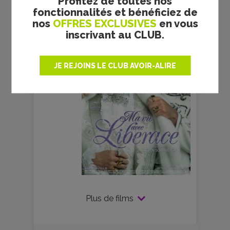
Profitez de toutes nos
CRITIQUE
fonctionnalités et bénéficiez de
nos
OFFRES EXCLUSIVES
en vous
inscrivant au CLUB.
JE REJOINS LE CLUB AVOIR-ALIRE
Plus de films