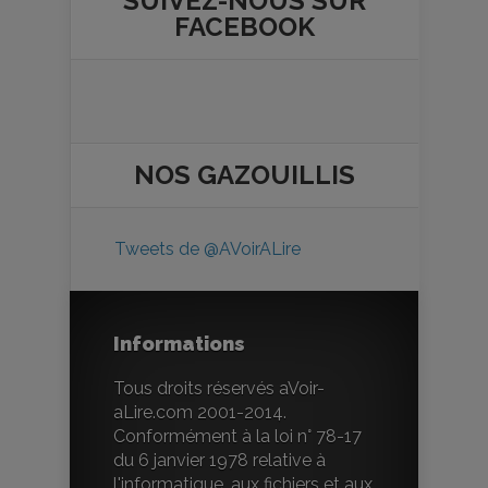
SUIVEZ-NOUS SUR
FACEBOOK
NOS
GAZOUILLIS
Tweets de @AVoirALire
Informations
Tous droits réservés aVoir-
aLire.com 2001-2014.
Conformément à la loi n° 78-17
du 6 janvier 1978 relative à
l'informatique, aux fichiers et aux