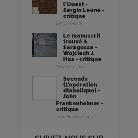
l’Ouest -
Sergio Leone -
critique
Sergio Leone
Le manuscrit
trouvé à
Saragosse -
Wojciech J.
Has - critique
Wojciech J. Has
Seconds
(L’opération
diabolique) -
John
Frankenheimer -
critique
John Frankenheimer