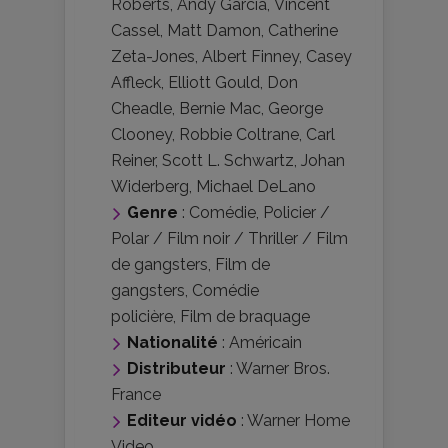
Roberts
,
Andy Garcia
,
Vincent
Cassel
,
Matt Damon
,
Catherine
Zeta-Jones
,
Albert Finney
,
Casey
Affleck
,
Elliott Gould
,
Don
Cheadle
,
Bernie Mac
,
George
Clooney
,
Robbie Coltrane
,
Carl
Reiner
,
Scott L. Schwartz
,
Johan
Widerberg
,
Michael DeLano
Genre
:
Comédie
,
Policier /
Polar / Film noir / Thriller / Film
de gangsters
,
Film de
gangsters
,
Comédie
policière
,
Film de braquage
Nationalité
:
Américain
Distributeur
:
Warner Bros.
France
Editeur vidéo
:
Warner Home
Video