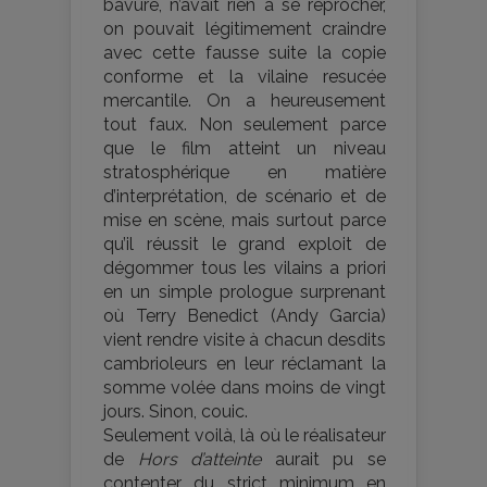
bavure, n’avait rien à se reprocher,
on pouvait légitimement craindre
avec cette fausse suite la copie
conforme et la vilaine resucée
mercantile. On a heureusement
tout faux. Non seulement parce
que le film atteint un niveau
stratosphérique en matière
d’interprétation, de scénario et de
mise en scène, mais surtout parce
qu’il réussit le grand exploit de
dégommer tous les vilains a priori
en un simple prologue surprenant
où Terry Benedict (Andy Garcia)
vient rendre visite à chacun desdits
cambrioleurs en leur réclamant la
somme volée dans moins de vingt
jours. Sinon, couic.
Seulement voilà, là où le réalisateur
de
Hors d’atteinte
aurait pu se
contenter du strict minimum en