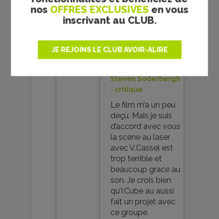
nos
OFFRES EXCLUSIVES
en vous
inscrivant au CLUB.
JE REJOINS LE CLUB AVOIR-ALIRE
27 décembre 2004
Ocean’s Twelve -
Steven Soderbergh
- critique
Le film m’a un peu
déçu. Mais je suis
d’accord avec vous
la scène au laser
avec V.Cassel est
trop terrible et
beaucoup grace au
son. Je crois bien
qu’I:Cube au aussi
fait un projet avec
ce groupe.