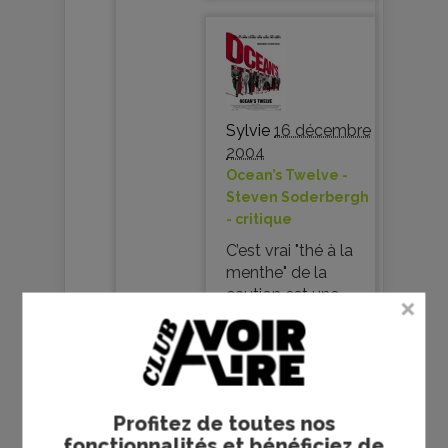
Sylvie
16 décembre
2004
Ocean’s Twelve -
Steven Soderbergh
- critique
C’est vrai "thé à la
menthe" de la
caution est une
tuerie, ca en fait du
representant
francais avec la
creme du cinema
us ! Genial !
Profitez de toutes nos
fonctionnalités et bénéficiez de