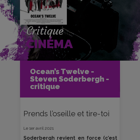
Critique
CINÉMA
Accueil
Cinéma
Ocean’s Twelve -
Critiques et fiches films
Steven Soderbergh -
Ocean’s Twelve - Steven Soderbergh
- critique
critique
Prends l’oseille et tire-toi
Le 1er avril 2021
Soderbergh revient en force (c’est