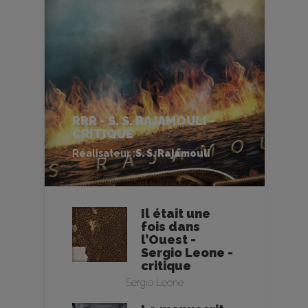
RRR - S. S. RAJAMOULI -
CRITIQUE
Réalisateur :
S. S. Rajamouli
Il était une
fois dans
l’Ouest -
Sergio Leone -
critique
Sergio Leone