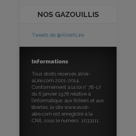
NOS
GAZOUILLIS
Tweets de @AVoirALire
Informations
Tous droits réservés aVoir-
aLire.com 2001-2014.
Conformément à la loi n° 78-17
du 6 janvier 1978 relative à
l'informatique, aux fichiers et aux
libertés, le site www.avoir-
alire.com est enregistré à la
CNIL sous le numéro : 1033111.