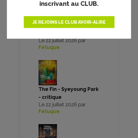
inscrivant au CLUB.
Team building - Katia
JE REJOINS LE CLUB AVOIR-ALIRE
Lanero Zamora -
critique de la novella
Le
22 juillet 2026
par
Fetuque
The Fin - Syeyoung Park
- critique
Le
22 juillet 2026
par
Fetuque