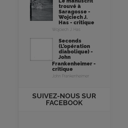
Le manuscrit
trouvé à
Saragosse -
Wojciech J.
Has - critique
Wojciech J. Has
Seconds
(L’opération
diabolique) -
John
Frankenheimer -
critique
John Frankenheimer
SUIVEZ-NOUS SUR
FACEBOOK