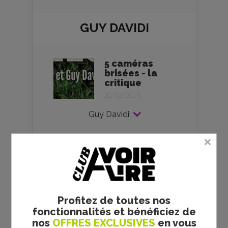
GUY DAVIDI
5 caméras
brisées - la
critique
20/02/2013
Guy Davidi
VOS AVIS
Profitez de toutes nos
fonctionnalités et bénéficiez de
nos
OFFRES EXCLUSIVES
en vous