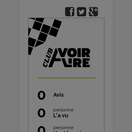
0
Avis
0
personne
L'a vu
0
personne