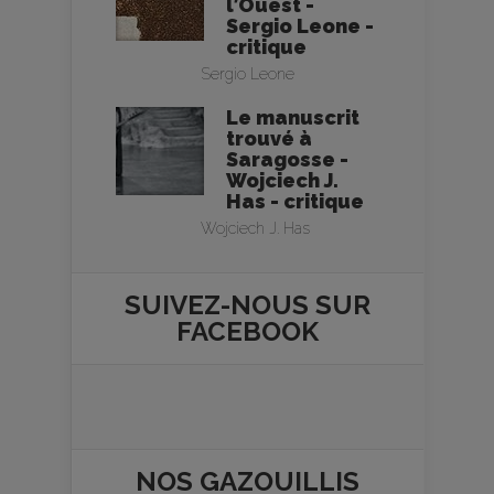
l’Ouest -
Sergio Leone -
critique
Sergio Leone
Le manuscrit
trouvé à
Saragosse -
Wojciech J.
Has - critique
Wojciech J. Has
SUIVEZ-NOUS SUR
FACEBOOK
NOS
GAZOUILLIS