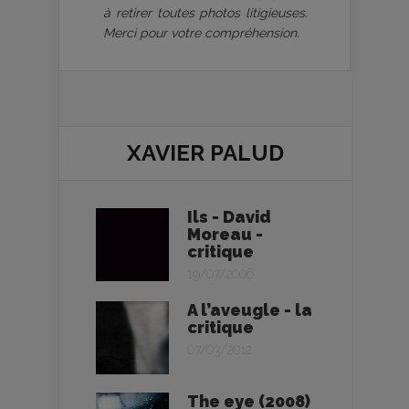
à retirer toutes photos litigieuses.
Merci pour votre compréhension.
XAVIER PALUD
Ils - David
Moreau -
critique
19/07/2006
A l’aveugle - la
critique
07/03/2012
The eye (2008)