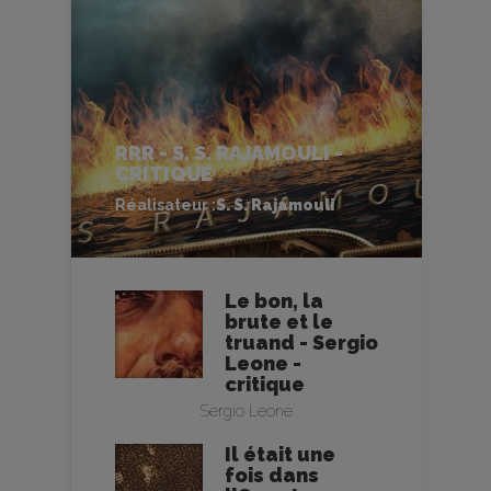
RRR - S. S. RAJAMOULI -
CRITIQUE
Réalisateur :
S. S. Rajamouli
Le bon, la
brute et le
truand - Sergio
Leone -
critique
Sergio Leone
Il était une
fois dans