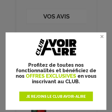
VOS AVIS
Team building - Katia
Profitez de toutes nos
Lanero Zamora -
fonctionnalités et bénéficiez de
critique de la novella
nos
OFFRES EXCLUSIVES
en vous
Le
22 juillet 2026
par
inscrivant au CLUB.
Fetuque
JE REJOINS LE CLUB AVOIR-ALIRE