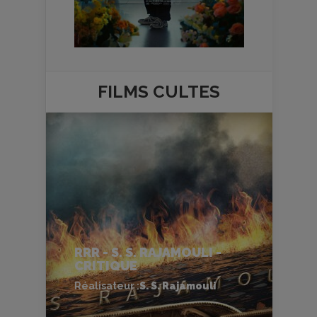
FILMS
CULTES
RRR - S. S. RAJAMOULI -
CRITIQUE
Réalisateur :
S. S. Rajamouli