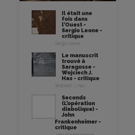
Il était une
fois dans
l’Ouest -
Sergio Leone -
critique
Sergio Leone
Le manuscrit
trouvé à
Saragosse -
Wojciech J.
Has - critique
Wojciech J. Has
Seconds
(L’opération
diabolique) -
John
Frankenheimer -
critique
John Frankenheimer