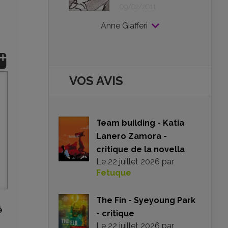
09/02/2011
Anne Giafferi
VOS AVIS
Team building - Katia
Lanero Zamora -
critique de la novella
Le
22 juillet 2026
par
Fetuque
The Fin - Syeyoung Park
é
- critique
Le
22 juillet 2026
par