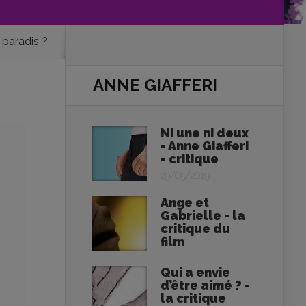
u paradis ?
ANNE GIAFFERI
Ni une ni deux
- Anne Giafferi
- critique
29/05/2019
Ange et
Gabrielle - la
critique du
film
Qui a envie
d’être aimé ? -
la critique