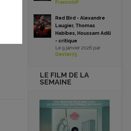
FrancoisP
Red Bird - Alexandre
Laugier, Thomas
Habibes, Houssam Adili
- critique
Le
9 janvier 2026
par
Dexter75
LE FILM DE
LA
SEMAINE