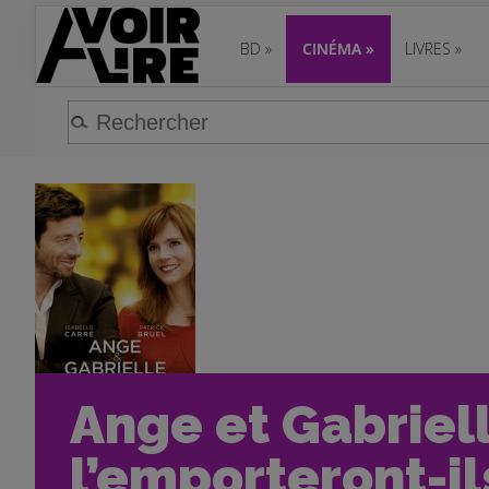
BD
»
CINÉMA
»
LIVRES
»
Ange et Gabriell
l’emporteront-il