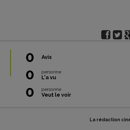
0
Avis
0
personne
L'a vu
0
personne
Veut le voir
La rédaction cin