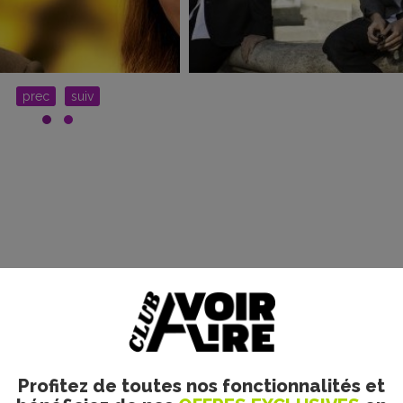
prec
suiv
le. Merci d’indiquer ci-dessous l’identifiant personnel qui vous a été fourni. Si vou
Profitez de toutes nos fonctionnalités et