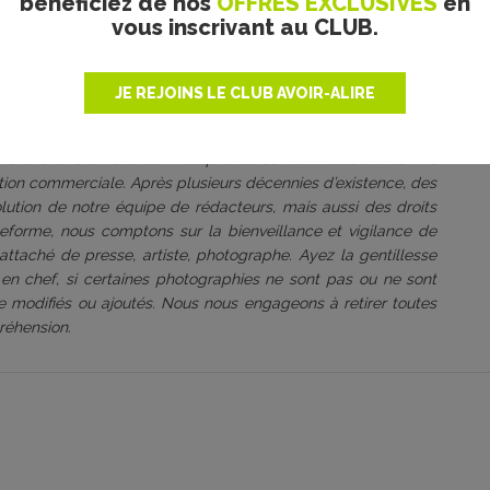
bénéficiez de nos
OFFRES EXCLUSIVES
en
vous inscrivant au CLUB.
JE REJOINS LE CLUB AVOIR-ALIRE
roduit bénévolement par
une association culturelle à but non
 s’est toujours engagé à être rigoureux sur ce point, dans le
 cherchons à valoriser. Les photos sont utilisées à des fins
tation commerciale. Après plusieurs décennies d’existence, des
volution de notre équipe de rédacteurs, mais aussi des droits
ateforme, nous comptons sur la bienveillance et vigilance de
attaché de presse, artiste, photographe. Ayez la gentillesse
 en chef, si certaines photographies ne sont pas ou ne sont
être modifiés ou ajoutés. Nous nous engageons à retirer toutes
réhension.