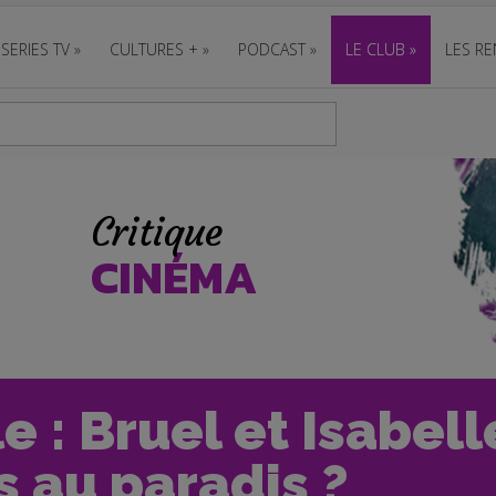
SERIES TV
»
CULTURES +
»
PODCAST
»
LE CLUB
»
LES RE
Critique
CINÉMA
e : Bruel et Isabell
s au paradis ?