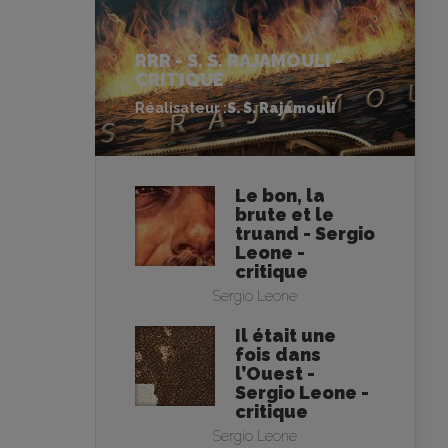
RRR - S. S. RAJAMOULI -
CRITIQUE
Réalisateur :
S. S. Rajamouli
Le bon, la
brute et le
truand - Sergio
Leone -
critique
Sergio Leone
Il était une
fois dans
l’Ouest -
Sergio Leone -
critique
Sergio Leone