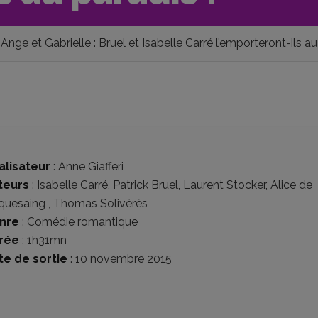
Ange et Gabrielle : Bruel et Isabelle Carré l’emporteront-ils a
alisateur
:
Anne Giafferi
teurs
:
Isabelle Carré
,
Patrick Bruel
,
Laurent Stocker
,
Alice de
quesaing
,
Thomas Solivérès
nre
:
Comédie romantique
rée
: 1h31mn
te de sortie
: 10 novembre 2015