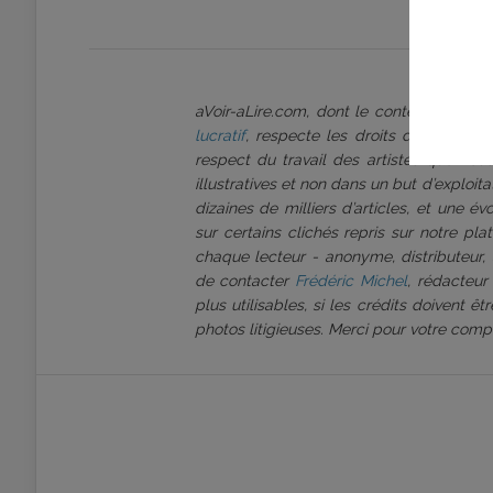
aVoir-aLire.com, dont le contenu est p
lucratif
, respecte les droits d’auteur et
respect du travail des artistes que nous
illustratives et non dans un but d’exploi
dizaines de milliers d’articles, et une é
sur certains clichés repris sur notre pl
chaque lecteur - anonyme, distributeur, 
de contacter
Frédéric Michel
, rédacteur
plus utilisables, si les crédits doivent 
photos litigieuses. Merci pour votre comp