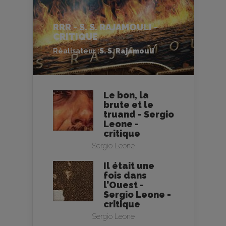
RRR - S. S. RAJAMOULI -
CRITIQUE
Réalisateur :
S. S. Rajamouli
Le bon, la
brute et le
truand - Sergio
Leone -
critique
Sergio Leone
Il était une
fois dans
l’Ouest -
Sergio Leone -
critique
Sergio Leone