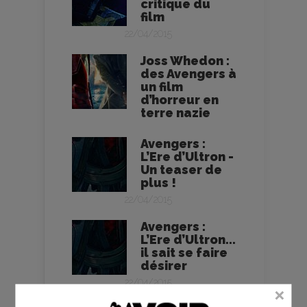
critique du
film
22/04/2015
Joss Whedon :
des Avengers à
un film
d’horreur en
terre nazie
Avengers :
L’Ere d’Ultron -
Un teaser de
plus !
22/04/2015
Avengers :
L’Ere d’Ultron...
il sait se faire
désirer
22/04/2015