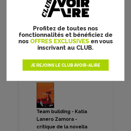
Avengers 2 :
Ultron tape la
pose
22/04/2015
Profitez de toutes nos
Joss Whedon
fonctionnalités et bénéficiez de
nos
OFFRES EXCLUSIVES
en vous
inscrivant au CLUB.
VOS AVIS
JE REJOINS LE CLUB AVOIR-ALIRE
Team building - Katia
Lanero Zamora -
critique de la novella