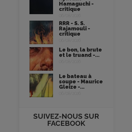
Hamaguchi -
critique
06/08/2026
RRR - S. S.
Rajamouli -
critique
06/08/2026
Le bon, la brute
et le truand -...
06/08/2026
Le bateau à
soupe - Maurice
Gleize -...
06/08/2026
SUIVEZ-NOUS SUR
FACEBOOK