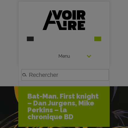
Menu
Bat-Man. First knight
– Dan Jurgens, Mike
Perkins – la
chronique BD