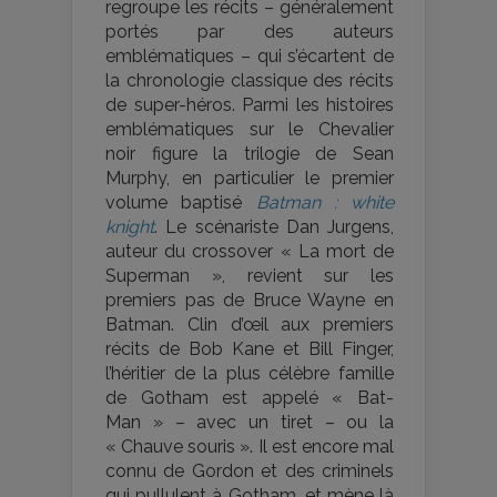
regroupe les récits – généralement
portés par des auteurs
emblématiques – qui s’écartent de
la chronologie classique des récits
de super-héros. Parmi les histoires
emblématiques sur le Chevalier
noir figure la trilogie de Sean
Murphy, en particulier le premier
volume baptisé
Batman : white
knight
. Le scénariste Dan Jurgens,
auteur du crossover « La mort de
Superman », revient sur les
premiers pas de Bruce Wayne en
Batman. Clin d’œil aux premiers
récits de Bob Kane et Bill Finger,
l’héritier de la plus célèbre famille
de Gotham est appelé « Bat-
Man » – avec un tiret – ou la
« Chauve souris ». Il est encore mal
connu de Gordon et des criminels
qui pullulent à Gotham, et mène là