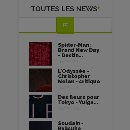
TOUTES LES NEWS
Spider-Man :
Brand New Day
- Destin...
06/08/2026
L’Odyssée -
Christopher
Nolan - critique
06/08/2026
Des fleurs pour
Tokyo - Yuiga...
06/08/2026
Soudain -
Ryūsuke