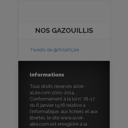
NOS
GAZOUILLIS
Tweets de @AVoirALire
Informations
Tous droits réservés aVoir-
aLire.com 2001-2014.
Conformément à la loi n° 78-17
du 6 janvier 1978 relative à
l'informatique, aux fichiers et aux
libertés, le site www.avoir-
alire.com est enregistré à la