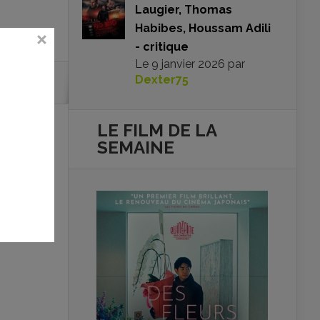
Laugier, Thomas
Habibes, Houssam Adili
- critique
Le
9 janvier 2026
par
Dexter75
LE FILM DE
LA
SEMAINE