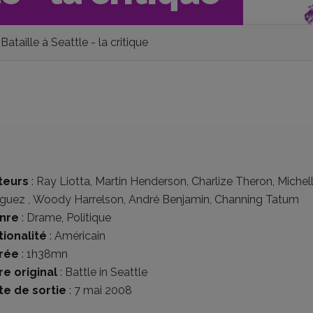
Bataille à Seattle - la critique
teurs
:
Ray Liotta
,
Martin Henderson
,
Charlize Theron
,
Michel
iguez
,
Woody Harrelson
,
André Benjamin
,
Channing Tatum
nre
:
Drame
,
Politique
tionalité
:
Américain
rée
: 1h38mn
re original
: Battle in Seattle
te de sortie
: 7 mai 2008