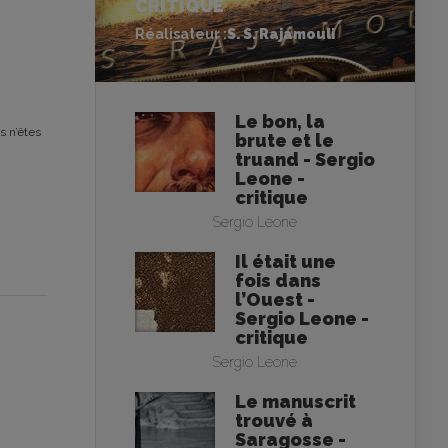
CRITIQUE
Réalisateur :
S. S. Rajamouli
Le bon, la
s n’êtes
brute et le
truand - Sergio
Leone -
critique
Sergio Leone
Il était une
fois dans
l’Ouest -
Sergio Leone -
critique
Sergio Leone
Le manuscrit
trouvé à
Saragosse -