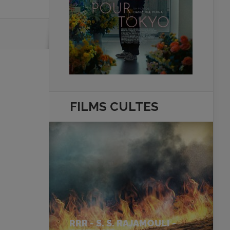
FILMS
CULTES
RRR - S. S. RAJAMOULI -