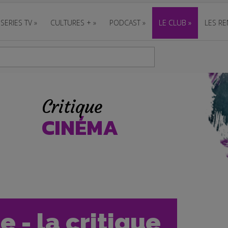
SERIES TV
»
CULTURES +
»
PODCAST
»
LE CLUB
»
LES RE
Critique
CINÉMA
e - la critique