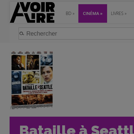
BD
»
CINÉMA
»
LIVRES
»
Bataille à Seattl