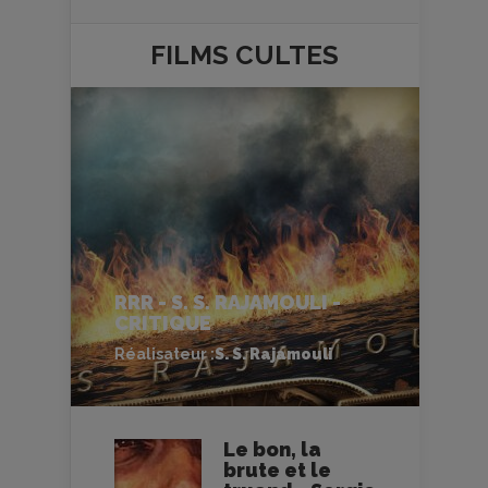
FILMS
CULTES
RRR - S. S. RAJAMOULI -
CRITIQUE
Réalisateur :
S. S. Rajamouli
Le bon, la
brute et le