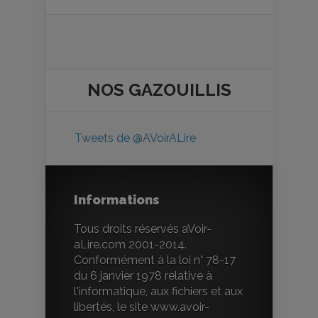
NOS
GAZOUILLIS
Tweets de @AVoirALire
Informations
Tous droits réservés aVoir-
aLire.com 2001-2014.
Conformément à la loi n° 78-17
du 6 janvier 1978 relative à
l'informatique, aux fichiers et aux
libertés, le site www.avoir-