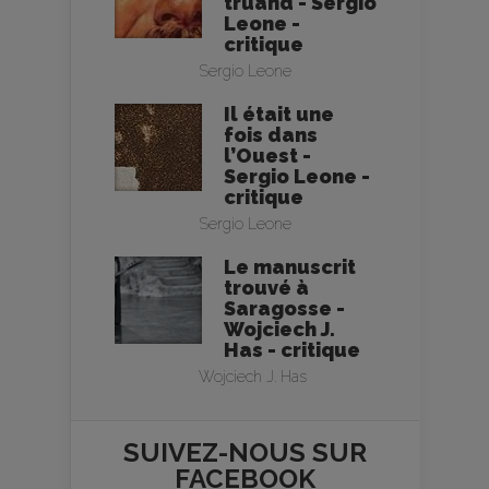
truand - Sergio
Leone -
critique
Sergio Leone
Il était une
fois dans
l’Ouest -
Sergio Leone -
critique
Sergio Leone
Le manuscrit
trouvé à
Saragosse -
Wojciech J.
Has - critique
Wojciech J. Has
SUIVEZ-NOUS SUR
FACEBOOK