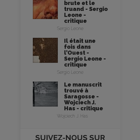
brute et le
truand - Sergio
Leone -
critique
Sergio Leone
Il était une
fois dans
l’Ouest -
Sergio Leone -
critique
Sergio Leone
Le manuscrit
trouvé à
Saragosse -
Wojciech J.
Has - critique
Wojciech J. Has
SUIVEZ-NOUS SUR