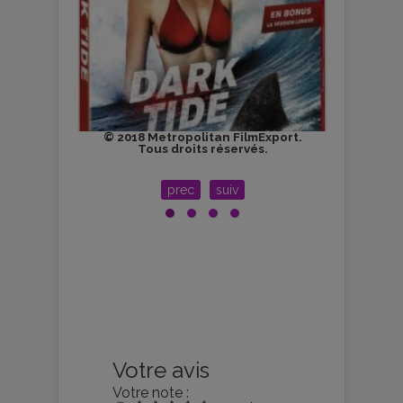
© 2018 Metropolitan FilmExport.
© 20
Tous droits réservés.
Fi
(pty
prec
suiv
Votre avis
Votre note :