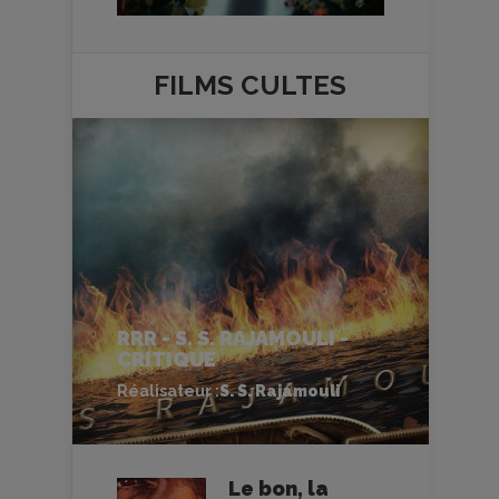
FILMS
CULTES
RRR - S. S. RAJAMOULI -
CRITIQUE
Réalisateur :
S. S. Rajamouli
Le bon, la