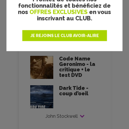
Blue crush
fonctionnalités et bénéficiez de
23/07/2003
nos
OFFRES EXCLUSIVES
en vous
inscrivant au CLUB.
Bleu d’enfer -
la critique
JE REJOINS LE CLUB AVOIR-ALIRE
09/08/2006
Code Name
Geronimo - la
critique + le
test DVD
Dark Tide -
coup d’oeil
John Stockwell