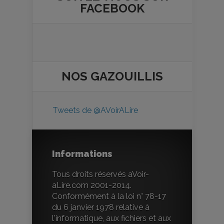
FACEBOOK
NOS
GAZOUILLIS
Tweets de @AVoirALire
Informations
Tous droits réservés aVoir-
aLire.com 2001-2014.
Conformément à la loi n° 78-17
du 6 janvier 1978 relative à
l'informatique, aux fichiers et aux