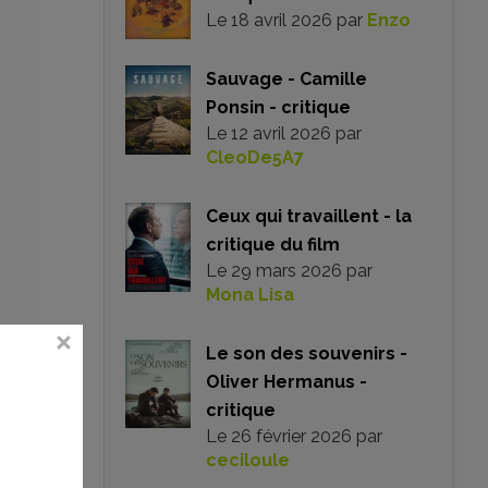
Le
18 avril 2026
par
Enzo
Sauvage - Camille
Ponsin - critique
Le
12 avril 2026
par
CleoDe5A7
Ceux qui travaillent - la
critique du film
Le
29 mars 2026
par
Mona Lisa
du,
Le son des souvenirs -
ant
Oliver Hermanus -
on
 un
critique
 du
Le
26 février 2026
par
on
ceciloule
o-