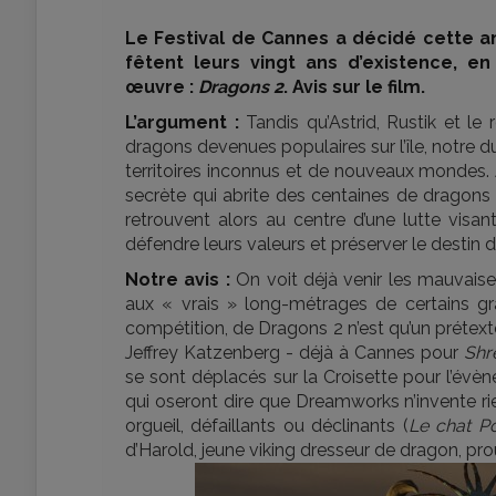
Le Festival de Cannes a décidé cette
fêtent leurs vingt ans d’existence, e
œuvre :
Dragons 2
. Avis sur le film.
L’argument :
Tandis qu’Astrid, Rustik et le
dragons devenues populaires sur l’île, notre 
territoires inconnus et de nouveaux mondes. 
secrète qui abrite des centaines de dragons
retrouvent alors au centre d’une lutte visa
défendre leurs valeurs et préserver le desti
Notre avis :
On voit déjà venir les mauvaise
aux « vrais » long-métrages de certains gr
compétition, de Dragons 2 n’est qu’un prétext
Jeffrey Katzenberg - déjà à Cannes pour
Shr
se sont déplacés sur la Croisette pour l’évè
qui oseront dire que Dreamworks n’invente ri
orgueil, défaillants ou déclinants (
Le chat Po
d’Harold, jeune viking dresseur de dragon, prou