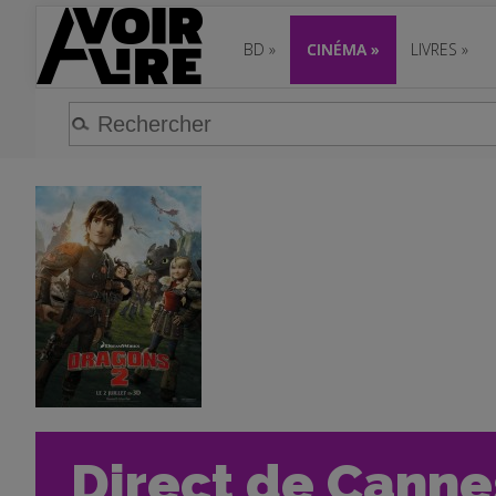
BD
»
CINÉMA
»
LIVRES
»
Direct de Cannes