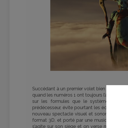
Succédant à un premier volet bien ficelé, ce n
quand les numéros 1 ont toujours l’avantage d
sur les formules que le système use vi
prédécesseur, évite pourtant les écueils qu’on 
nouveau spectacle visuel et sonore total, mag
format 3D, et porté par une musique épique d
s’agite sur son siège et on verse même quelq