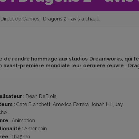
Direct de Cannes : Dragons 2 - avis à chaud
ée de rendre hommage aux studios Dreamworks, qui fê
 en avant-première mondiale leur dernière œuvre : Dr
alisateur
:
Dean DeBlois
teurs
:
Cate Blanchett
,
America Ferrera
,
Jonah Hill
,
Jay
chel
nre
:
Animation
tionalité
:
Américain
rée
: 1h45mn