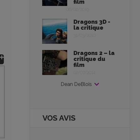
film
06/02/2019
Dragons 3D -
la critique
31/03/2010
Dragons 2 – la
critique du
film
02/07/2014
Dean DeBlois
VOS AVIS