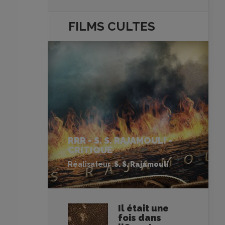
FILMS
CULTES
RRR - S. S. RAJAMOULI -
CRITIQUE
Réalisateur :
S. S. Rajamouli
Il était une
fois dans