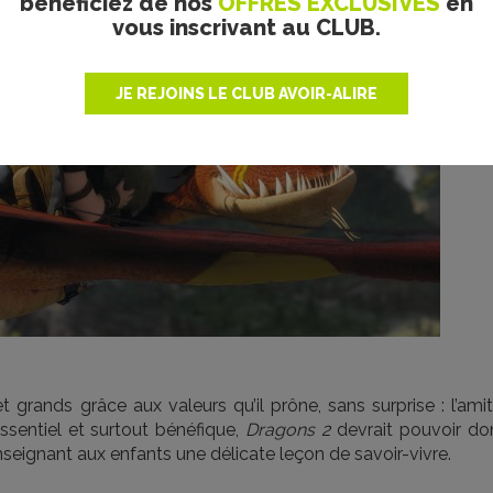
bénéficiez de nos
OFFRES EXCLUSIVES
en
ance.
vous inscrivant au CLUB.
JE REJOINS LE CLUB AVOIR-ALIRE
 grands grâce aux valeurs qu’il prône, sans surprise : l’amit
 essentiel et surtout bénéfique,
Dragons 2
devrait pouvoir do
enseignant aux enfants une délicate leçon de savoir-vivre.