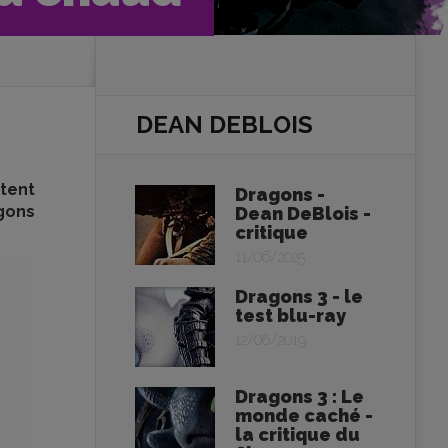
DEAN DEBLOIS
tent
Dragons -
agons
Dean DeBlois -
critique
11/06/2025
Dragons 3 - le
test blu-ray
12/06/2019
Dragons 3 : Le
monde caché -
la critique du