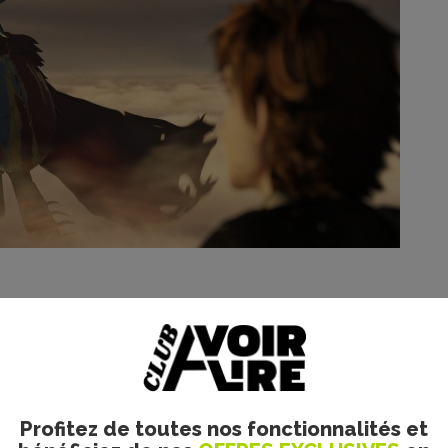
ouvel opus pouvait décevoir. Mais il n’en est rien. Bien enten
e la découverte, les suites risquent l’essoufflement en repos
te.
Dragons 2
, sans vouloir prétendre faire mieux que s
aurait pu croire lui être destiné. Dean DeBlois nous offre ici
nifié par la qualité des graphismes, et la juste utilisation
igne des plus grands films d’aventures. On rit, on exulte, 
Profitez de toutes nos fonctionnalités et
ues larmichettes, tant le film nous offre une évasion spati