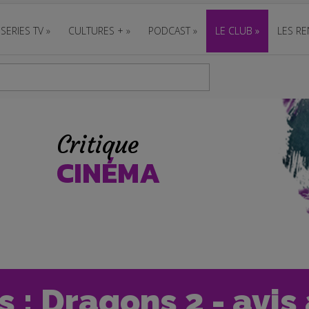
SERIES TV
»
CULTURES +
»
PODCAST
»
LE CLUB
»
LES RE
Critique
CINÉMA
 : Dragons 2 - avis