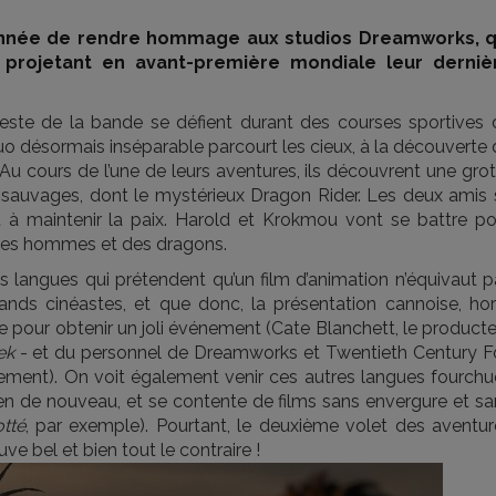
 année de rendre hommage aux studios Dreamworks, q
n projetant en avant-première mondiale leur derniè
 reste de la bande se défient durant des courses sportives 
duo désormais inséparable parcourt les cieux, à la découverte
Au cours de l’une de leurs aventures, ils découvrent une gro
 sauvages, dont le mystérieux Dragon Rider. Les deux amis 
nt à maintenir la paix. Harold et Krokmou vont se battre po
n des hommes et des dragons.
s langues qui prétendent qu’un film d’animation n’équivaut p
ands cinéastes, et que donc, la présentation cannoise, hor
e pour obtenir un joli événement (Cate Blanchett, le product
ek
- et du personnel de Dreamworks et Twentieth Century F
nement). On voit également venir ces autres langues fourchu
en de nouveau, et se contente de films sans envergure et sa
tté
, par exemple). Pourtant, le deuxième volet des aventur
ve bel et bien tout le contraire !