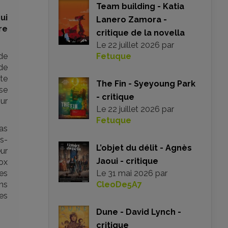
Team building - Katia
ui
Lanero Zamora -
re
critique de la novella
Le
22 juillet 2026
par
de
Fetuque
 de
tte
The Fin - Syeyoung Park
se
- critique
ur
Le
22 juillet 2026
par
Fetuque
as
s-
L’objet du délit - Agnès
eur
Jaoui - critique
ox
es
Le
31 mai 2026
par
ns
CleoDe5A7
es
Dune - David Lynch -
critique