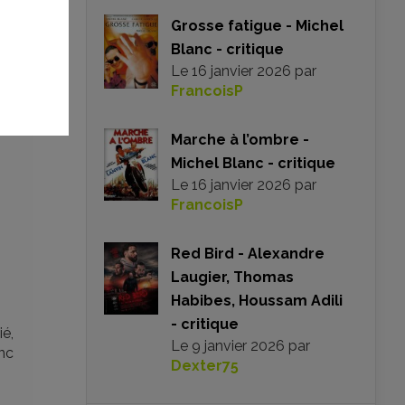
Grosse fatigue - Michel
Blanc - critique
Le
16 janvier 2026
par
FrancoisP
Marche à l’ombre -
Michel Blanc - critique
Le
16 janvier 2026
par
FrancoisP
Red Bird - Alexandre
Laugier, Thomas
Habibes, Houssam Adili
- critique
ié,
Le
9 janvier 2026
par
nc
Dexter75