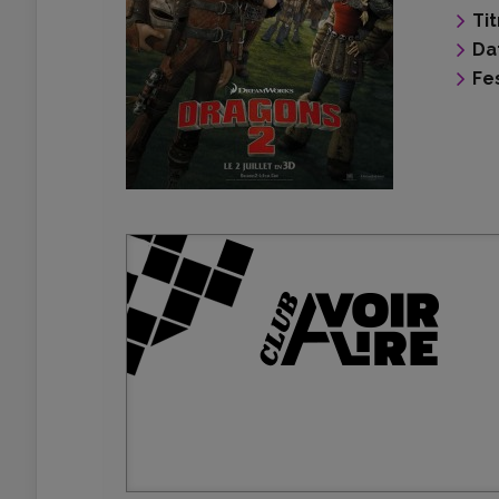
Tit
Da
Fes