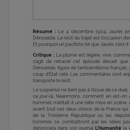
Résumé :
Le 4 décembre 1904, Jaurès pren
Déroulède. Le récit du trajet est l’occasion d
Et pourquoi un pacifiste tel que Jaurès s’est-i
Critique :
La plume est légère, vive, comme 
s’agit de retracer cet épisode désuet que 
Déroulède, figure de l’antisémitisme français, 
coup d’État raté. Les commentaires sont enjo
transporte le récit.
Le suspense ne tient pas à l’issue de ce duel,
ce jour-là. Néanmoins, comment en est-on a
hommes méritait-il une telle mise en scène, a
avant tout ces deux visions de la France qui s’o
de la Troisième République où les député
hommes se combattront par les idées jusqu
dénoncera dans son journal
L’Humanité
la 