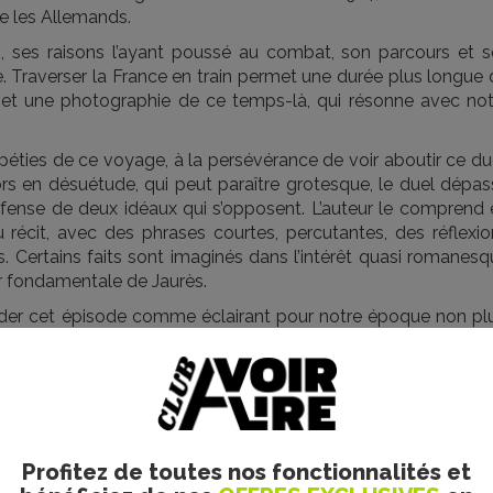
re les Allemands.
s, ses raisons l’ayant poussé au combat, son parcours et s
e. Traverser la France en train permet une durée plus longue
s et une photographie de ce temps-là, qui résonne avec not
ripéties de ce voyage, à la persévérance de voir aboutir ce du
lors en désuétude, qui peut paraître grotesque, le duel dépa
défense de deux idéaux qui s’opposent. L’auteur le comprend 
récit, avec des phrases courtes, percutantes, des réflexio
s. Certains faits sont imaginés dans l’intérêt quasi romanes
ur fondamentale de Jaurès.
garder cet épisode comme éclairant pour notre époque non plu
Europe, que les idées nationalistes s’installent de plus en p
fondation Jean-Jaurès, appelle à «
combattre de face, en plei
niste, évoqué ici sans lourdeur, avec la vivacité d’une avent
Profitez de toutes nos fonctionnalités et