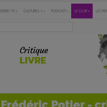
SERIES TV
»
CULTURES +
»
PODCAST
»
LE CLUB
»
LES RE
Critique
LIVRE
Frédéric Potier - c