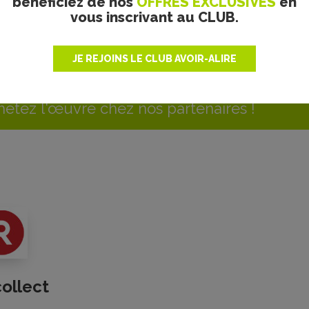
bénéficiez de nos
OFFRES EXCLUSIVES
en
vous inscrivant au CLUB.
Myriam Desvergne
JE REJOINS LE CLUB AVOIR-ALIRE
etez l'œuvre chez nos partenaires !
collect