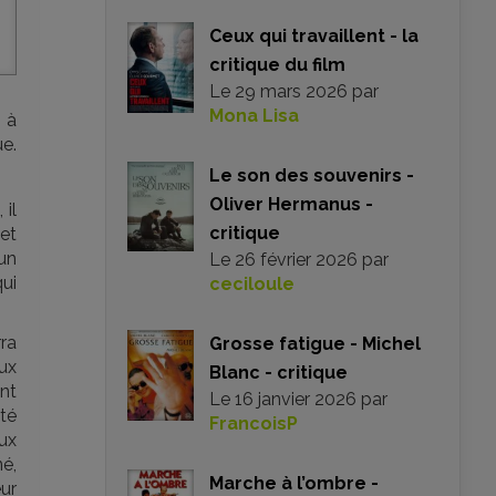
Ceux qui travaillent - la
critique du film
Le
29 mars 2026
par
Mona Lisa
 à
ue.
Le son des souvenirs -
Oliver Hermanus -
il
critique
et
 un
Le
26 février 2026
par
ui
ceciloule
rra
Grosse fatigue - Michel
ux
Blanc - critique
ont
Le
16 janvier 2026
par
ité
FrancoisP
ux
é,
Marche à l’ombre -
ur