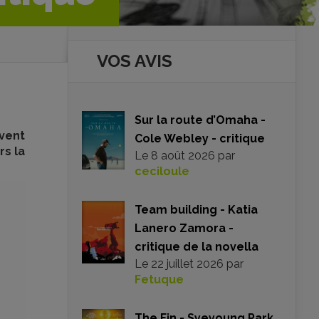
VOS AVIS
Sur la route d’Omaha -
uvent
Cole Webley - critique
rs la
Le
8 août 2026
par
ceciloule
Team building - Katia
Lanero Zamora -
critique de la novella
Le
22 juillet 2026
par
Fetuque
The Fin - Syeyoung Park