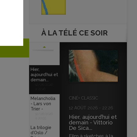
s
À LA TÉLÉ CE SOIR
Hier,
aujourd’hui et
demain...
12/08/2026
à 22:26
CINÉ+ CLASSIC
Melancholia
- Lars von
12 AOÛT 2026 - 22:26
Trier -
12/08/2026
Hier, aujourd’hui et
à 20:55
demain - Vittorio
De Sica...
La trilogie
d’Oslo /
Film à sketches à la