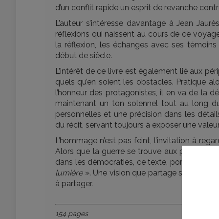
d’un conflit rapide un esprit de revanche cont
L’auteur s’intéresse davantage à Jean Jaurè
réflexions qui naissent au cours de ce voyag
la réflexion, les échanges avec ses témoin
début de siècle.
L’intérêt de ce livre est également lié aux pé
quels qu’en soient les obstacles. Pratique a
l’honneur des protagonistes, il en va de la 
maintenant un ton solennel tout au long du 
personnelles et une précision dans les détail
du récit, servant toujours à exposer une vale
L’hommage n’est pas feint, l’invitation à re
Alors que la guerre se trouve aux portes de l’
dans les démocraties, ce texte, porté par la 
lumière
». Une vision que partage son protago
à partager.
154 pages