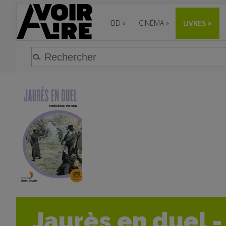
BD
»
CINÉMA
»
LIVRES
»
Jaurès en duel - 