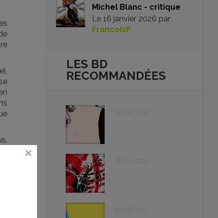
Michel Blanc - critique
Le
16 janvier 2026
par
es
FrancoisP
 de
re
LES BD
el,
RECOMMANDÉES
sse
en
ns
30/06/2021
que
s.
lus
ne
26/01/2022
ure
22/08/2023