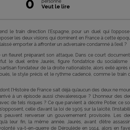
0
personne
Veut le lire
d le train direction l’Espagne, pour un duel qui l’oppose
’exposer les deux visions qui dominent en France à cette époq
l laissé emporter à affronter un adversaire condamné à l’exil ?
un fleuret préparant son attaque. Dans ce court document, 
fut le duel entre Jaurès, figure fondatrice du socialisme 
partisan fondateur de la droite nationaliste, alors exilé après
ués, le style précis et le rythme cadencé, comme le train q
 dont l’Histoire de France sait déjà qu’aucun des deux ne mou
rrivé à un épisode aussi chevaleresque ? L’honneur des de
vec de tels risques ? Ce que parvient à décrire Potier, ce s
pposent, celle d’avant la loi de 1905 sur la laïcité, l’instabil
s peuvent renverser un gouvernement provisoire. Les de
’à leur fin, la même année. Jaurès, avant d’être assassin
volonté va-t-en-guerre de Déroulède en 1914, alors en fave