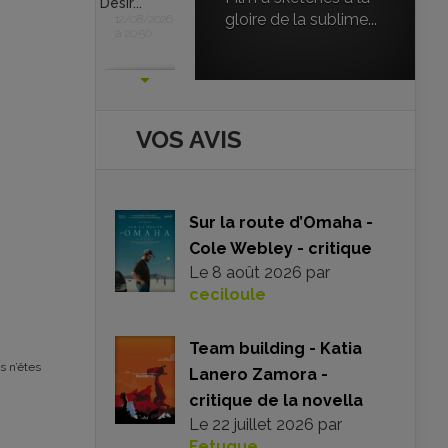
Désir...
gloire de la sublime...
12/08/2026
à 20:50
VOS AVIS
Sur la route d’Omaha -
Cole Webley - critique
Le
8 août 2026
par
ceciloule
Team building - Katia
s n’êtes
Lanero Zamora -
critique de la novella
Le
22 juillet 2026
par
Fetuque