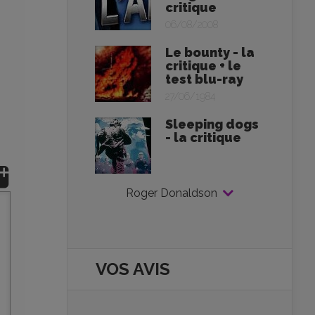
critique
06/08/2008
Le bounty - la
critique + le
test blu-ray
27/06/1984
Sleeping dogs
- la critique
Roger Donaldson
VOS AVIS