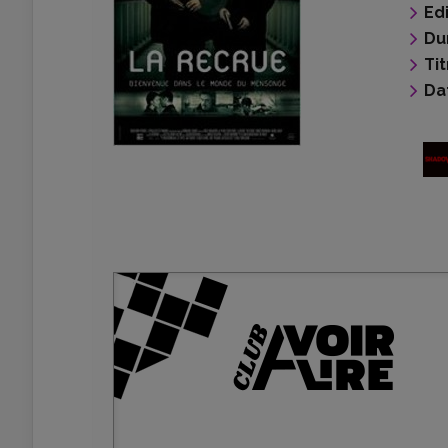
Ed
Du
Tit
Da