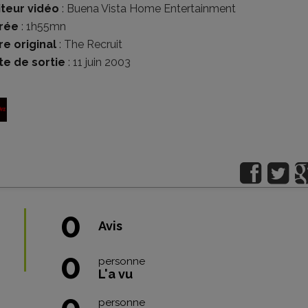
iteur vidéo
:
Buena Vista Home Entertainment
rée
: 1h55mn
re original
: The Recruit
te de sortie
: 11 juin 2003
0
Avis
0
personne
L'a vu
0
personne