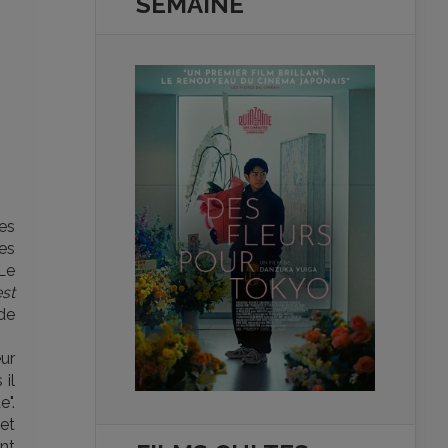
SEMAINE
es
nes
 Le
est
de
ur
 il
".
 et
nt