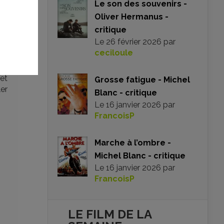
ipe
Le son des souvenirs -
ue
Oliver Hermanus -
critique
de
Le
26 février 2026
par
ar
ceciloule
ait
ore
fet
Grosse fatigue - Michel
ler
Blanc - critique
Le
16 janvier 2026
par
FrancoisP
Marche à l’ombre -
Michel Blanc - critique
Le
16 janvier 2026
par
FrancoisP
LE FILM DE
LA