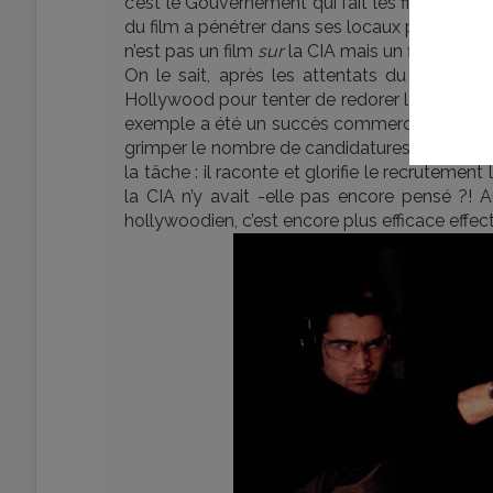
c’est le Gouvernement qui fait les films et le
du film a pénétrer dans ses locaux pour y fai
n’est pas un film
sur
la CIA mais un film
de
la C
On le sait, après les attentats du 11 septe
Hollywood pour tenter de redorer le blason d
exemple a été un succès commercial très net e
grimper le nombre de candidatures au conco
la tâche : il raconte et glorifie le recrute
la CIA n’y avait -elle pas encore pensé ?! Au
hollywoodien, c’est encore plus efficace effec