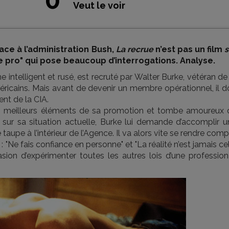
Veut le voir
ce à l’administration Bush,
La recrue
n’est pas un film
s
 de pro" qui pose beaucoup d’interrogations. Analyse.
ntelligent et rusé, est recruté par Walter Burke, vétéran de
méricains. Mais avant de devenir un membre opérationnel, il d
ent de la CIA.
 meilleurs éléments de sa promotion et tombe amoureux 
ge sur sa situation actuelle, Burke lui demande d’accomplir 
aupe à l’intérieur de l’Agence. Il va alors vite se rendre com
: "Ne fais confiance en personne" et "La réalité n’est jamais ce
asion d’expérimenter toutes les autres lois d’une profession