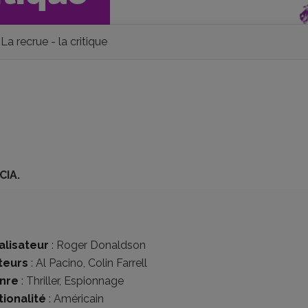
La recrue - la critique
CIA.
alisateur
:
Roger Donaldson
teurs
:
Al Pacino
,
Colin Farrell
nre
:
Thriller
,
Espionnage
tionalité
:
Américain