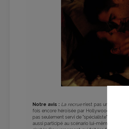
Notre avis :
La recrue
n’est pas un film prop
fois encore héroïsée par Hollywood, sans cac
pas seulement servi de "spécialiste" (ce terme fa
aussi participé au scénario lui-même. Nul beso