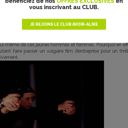
bénéficiez de nos
OFFRES EXCLUSIVES
en
s écrit. Cash et sans cache. La CIA a également autorisé l’équ
vous inscrivant au CLUB.
re des photographies et rencontrer les employés. Bref,
La recr
IA. Cela n’avait encore jamais été aussi clair.
mbre, l’administration Bush s’est rapprochée publiquement 
JE REJOINS LE CLUB AVOIR-ALIRE
e la CIA
[
1
]
. Et ça a marché.
La somme de toutes les peurs
p
t son héros, un jeune de la CIA incarné par Ben Affleck, a f
urs de l’Agence.
La recrue
fait encore mieux, et simplifie enc
ment lui-même de ces jeunes hommes et femmes. Pourquoi en ef
tant faire passer un vulgaire film d’entreprise pour un thril
tivement.