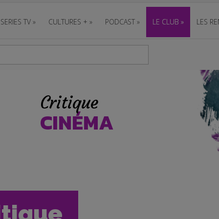
SERIES TV
»
CULTURES +
»
PODCAST
»
LE CLUB
»
LES RE
Critique
CINÉMA
itique