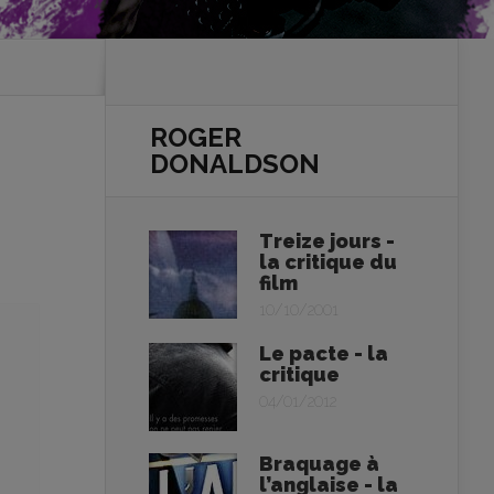
ROGER
DONALDSON
Treize jours -
la critique du
film
10/10/2001
Le pacte - la
critique
04/01/2012
Braquage à
l’anglaise - la