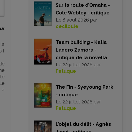
Sur la route d’Omaha -
Cole Webley - critique
Le
8 août 2026
par
ceciloule
ur
Team building - Katia
 la
Lanero Zamora -
oit
critique de la novella
de
Le
22 juillet 2026
par
une
Fetuque
pte
lle
The Fin - Syeyoung Park
 à
- critique
Le
22 juillet 2026
par
Fetuque
L’objet du délit - Agnès
Jaoui - critique