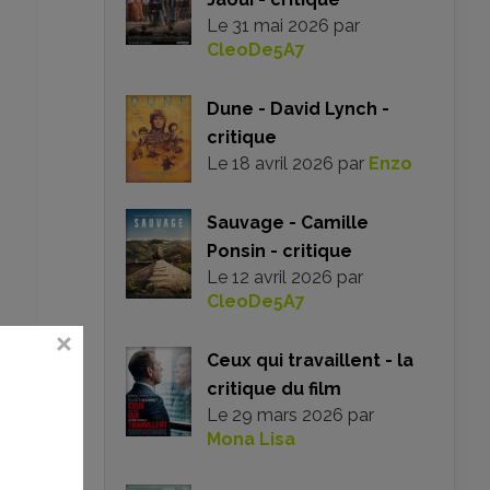
Le
31 mai 2026
par
CleoDe5A7
Dune - David Lynch -
critique
Le
18 avril 2026
par
Enzo
Sauvage - Camille
Ponsin - critique
Le
12 avril 2026
par
CleoDe5A7
Ceux qui travaillent - la
critique du film
une
Le
29 mars 2026
par
’a
Mona Lisa
l a
e :