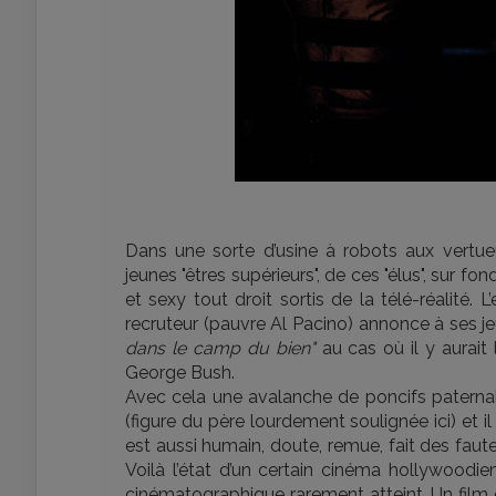
Dans une sorte d’usine à robots aux vert
jeunes "êtres supérieurs", de ces "élus", sur
et sexy tout droit sortis de la télé-réalité. 
recruteur (pauvre Al Pacino) annonce à ses jeu
dans le camp du bien"
au cas où il y aurait
George Bush.
Avec cela une avalanche de poncifs paternali
(figure du père lourdement soulignée ici) et il
est aussi humain, doute, remue, fait des fau
Voilà l’état d’un certain cinéma hollywoodie
cinématographique rarement atteint. Un fi