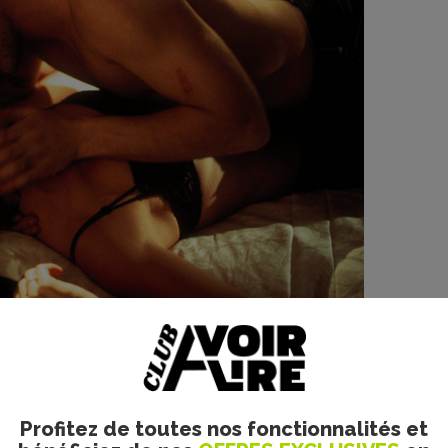
agandiste mais, mieux, un film "pro-propagandiste". La CIA 
he et sans détour. Chase Brandon (porte-parole de la CIA) n
it ici froid dans le dos) pour valider la véracité des détails, i
Profitez de toutes nos fonctionnalités et
in de voir le film donc, le message est déjà dans le génériqu