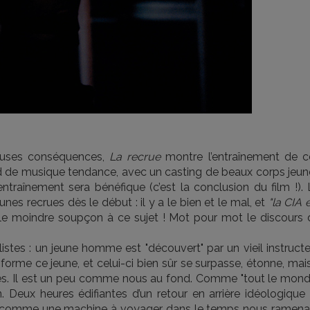
ueuses conséquences,
La recrue
montre l’entraînement de c
 fond de musique tendance, avec un casting de beaux corps jeu
L’entraînement sera bénéfique (c’est la conclusion du film !).
nes recrues dès le début : il y a le bien et le mal, et
"la CIA 
 le moindre soupçon à ce sujet ! Mot pour mot le discours 
stes : un jeune homme est "découvert" par un vieil instructe
 forme ce jeune, et celui-ci bien sûr se surpasse, étonne, mais
tes. Il est un peu comme nous au fond. Comme "tout le monde
n. Deux heures édifiantes d’un retour en arrière idéologique
lm comme une machine à voyager dans le temps nous ramena