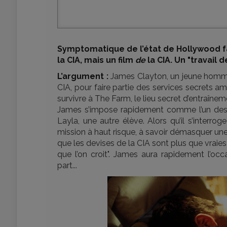
Symptomatique de l’état de Hollywood fa
la CIA, mais un film
de
la CIA. Un "travail
L’argument :
James Clayton, un jeune homme i
CIA, pour faire partie des services secrets a
survivre à The Farm, le lieu secret d’entraînem
James s’impose rapidement comme l’un des
Layla, une autre élève. Alors qu’il s’interro
mission à haut risque, à savoir démasquer une t
que les devises de la CIA sont plus que vraies 
que l’on croit". James aura rapidement l’occ
part...