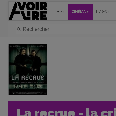
BD
»
CINÉMA
»
LIVRES
»
La recrue - la cr