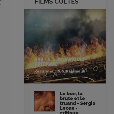
FILMS
CULTES
.
RRR - S. S. RAJAMOULI -
CRITIQUE
Réalisateur :
S. S. Rajamouli
Le bon, la
brute et le
truand - Sergio
Leone -
critique