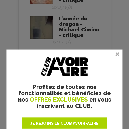
- critique
22/05/1981
L’année du
dragon -
Michael Cimino
- critique
13/11/1985
Voyage au
bout de l’enfer
- Michael
Cimino -
critique
07/03/1979
Profitez de toutes nos
fonctionnalités et bénéficiez de
Le Canardeur -
nos
OFFRES EXCLUSIVES
en vous
le test Blu-Ray
inscrivant au CLUB.
04/09/1974
Michael Cimino
JE REJOINS LE CLUB AVOIR-ALIRE
retrouve les