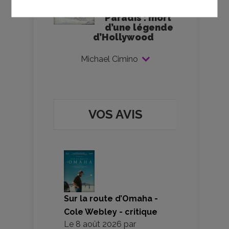
Portes du
Paradis : mort
d’une légende
d’Hollywood
Michael Cimino
VOS AVIS
Sur la route d’Omaha -
Cole Webley - critique
Le
8 août 2026
par