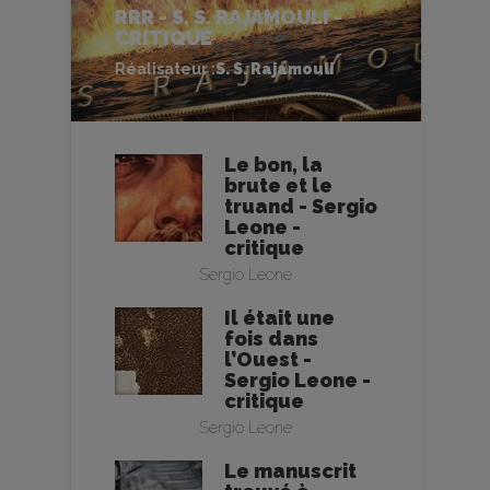
RRR - S. S. RAJAMOULI -
CRITIQUE
Réalisateur :
S. S. Rajamouli
Le bon, la
brute et le
truand - Sergio
Leone -
critique
Sergio Leone
Il était une
fois dans
l’Ouest -
Sergio Leone -
critique
Sergio Leone
Le manuscrit