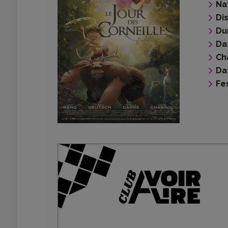
Na
Di
Du
Da
Ch
Da
Fes