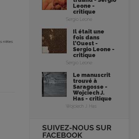
Leone -
critique
Sergio Leone
Il était une
fois dans
s n’êtes
l’Ouest -
Sergio Leone -
critique
Sergio Leone
Le manuscrit
trouvé à
Saragosse -
Wojciech J.
Has - critique
Wojciech J. Has
SUIVEZ-NOUS SUR
FACEBOOK