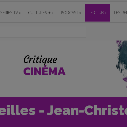
SERIES TV
»
CULTURES +
»
PODCAST
»
LE CLUB
»
LES RE
Critique
CINÉMA
eilles - Jean-Chris