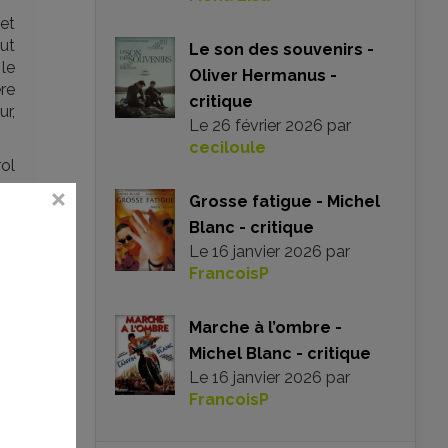
 et
ut
Le son des souvenirs -
le
Oliver Hermanus -
ère
critique
ur,
Le
26 février 2026
par
ceciloule
ol
e,
Grosse fatigue - Michel
nt
Blanc - critique
Le
16 janvier 2026
par
le
FrancoisP
se,
ne
Marche à l’ombre -
Michel Blanc - critique
Le
16 janvier 2026
par
FrancoisP