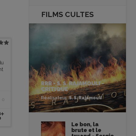
FILMS
CULTES
du
nt
RRR - S. S. RAJAMOULI -
CRITIQUE
Réalisateur :
S. S. Rajamouli
0
Le bon, la
brute et le
truand - Sergio