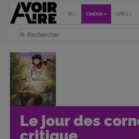
BD
»
CINÉMA
»
LIVRES
»
Le jour des corn
critique