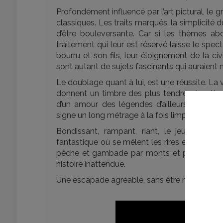
Profondément influencé par l’art pictural, le 
classiques. Les traits marqués, la simplicit
d’être bouleversante. Car si les thèmes a
traitement qui leur est réservé laisse le spec
bourru et son fils, leur éloignement de la civ
sont autant de sujets fascinants qui auraient
Le doublage quant à lui, est une réussite. L
donnent un timbre des plus tendres à cette h
d’un amour des légendes d’ailleurs et d’u
signe un long métrage à la fois limpide sur le f
Bondissant, rampant, riant, le jeune hér
fantastique où se mêlent les rires et les lar
pêche et gambade par monts et par vaux, le
histoire inattendue.
Une escapade agréable, sans être merveilleu