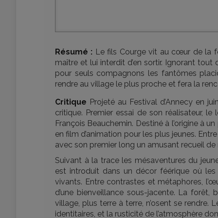
Résumé :
Le fils Courge vit au cœur de la f
maître et lui interdit d’en sortir. Ignorant t
pour seuls compagnons les fantômes placides
rendre au village le plus proche et fera la re
Critique
Projeté au Festival d’Annecy en jui
critique. Premier essai de son réalisateur, 
François Beauchemin. Destiné à l’origine à un
en film d’animation pour les plus jeunes. Entre
avec son premier long un amusant recueil de
Suivant à la trace les mésaventures du jeun
est introduit dans un décor féérique où les
vivants. Entre contrastes et métaphores, l’œ
d’une bienveillance sous-jacente. La forêt, 
village, plus terre à terre, n’osent se rendre
identitaires, et la rusticité de l’atmosphère d