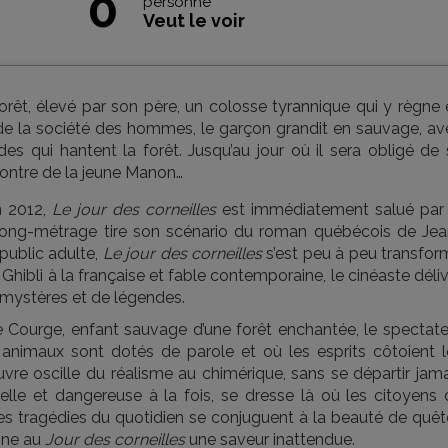
0
personne
Veut le voir
orêt, élevé par son père, un colosse tyrannique qui y règne
out de la société des hommes, le garçon grandit en sauvage, a
 qui hantent la forêt. Jusqu’au jour où il sera obligé de 
ncontre de la jeune Manon…
n 2012,
Le jour des corneilles
est immédiatement salué par 
le long-métrage tire son scénario du roman québécois de Jea
 public adulte,
Le jour des corneilles
s’est peu à peu transfor
 Ghibli à la française et fable contemporaine, le cinéaste déli
 mystères et de légendes.
e Courge, enfant sauvage d’une forêt enchantée, le spectate
 animaux sont dotés de parole et où les esprits côtoient l
uvre oscille du réalisme au chimérique, sans se départir jam
belle et dangereuse à la fois, se dresse là où les citoyens 
. Les tragédies du quotidien se conjuguent à la beauté de quê
onne au
Jour des corneilles
une saveur inattendue.