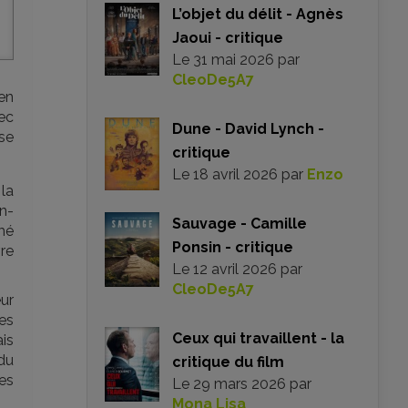
L’objet du délit - Agnès
Jaoui - critique
Le
31 mai 2026
par
CleoDe5A7
 en
vec
Dune - David Lynch -
se
critique
Le
18 avril 2026
par
Enzo
la
n-
Sauvage - Camille
mé
Ponsin - critique
vre
Le
12 avril 2026
par
CleoDe5A7
ur
es
Ceux qui travaillent - la
ais
du
critique du film
tes
Le
29 mars 2026
par
Mona Lisa