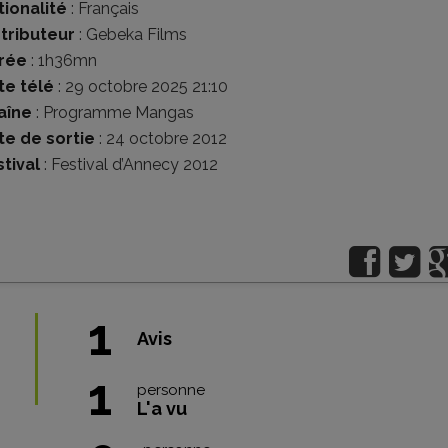
tionalité
:
Français
stributeur
:
Gebeka Films
rée
: 1h36mn
te télé
: 29 octobre 2025 21:10
aîne
: Programme Mangas
te de sortie
: 24 octobre 2012
tival
:
Festival d’Annecy 2012
1
Avis
1
personne
L'a vu