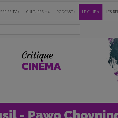
SERIES TV
»
CULTURES +
»
PODCAST
»
LE CLUB
»
LES RE
Critique
CINÉMA
usil - Pawo Choyning