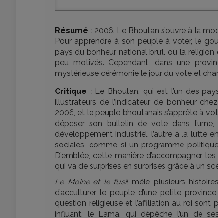
Résumé :
2006. Le Bhoutan s’ouvre à la moder
Pour apprendre à son peuple à voter, le go
pays du bonheur national brut, où la religion 
peu motivés. Cependant, dans une provin
mystérieuse cérémonie le jour du vote et charge
Critique :
Le Bhoutan, qui est l’un des pays
illustrateurs de l’indicateur de bonheur ch
2006, et le peuple bhoutanais s’apprête à vote
déposer son bulletin de vote dans l’urne,
développement industriel, l’autre à la lutte en
sociales, comme si un programme politique
D’emblée, cette manière d’accompagner les 
qui va de surprises en surprises grâce à un scé
Le Moine et le fusil
mêle plusieurs histoires
d’acculturer le peuple d’une petite provin
question religieuse et l’affiliation au roi so
influant, le Lama, qui dépêche l’un de ses