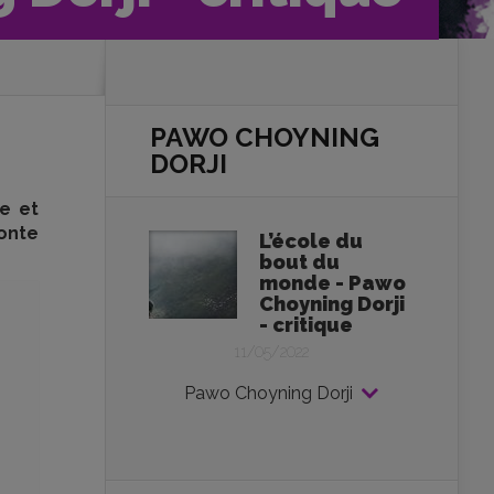
PAWO CHOYNING
DORJI
le et
onte
L’école du
bout du
monde - Pawo
Choyning Dorji
- critique
11/05/2022
Pawo Choyning Dorji