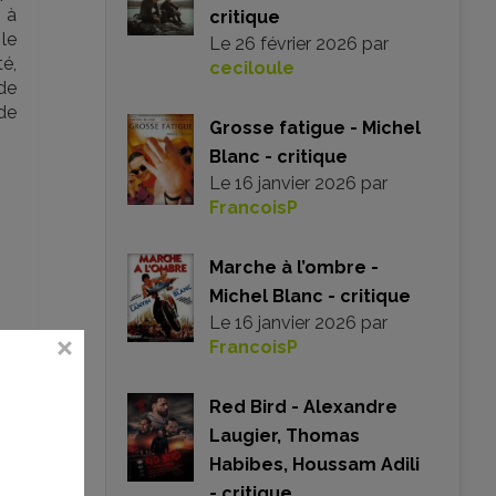
r à
critique
 le
Le
26 février 2026
par
é,
ceciloule
de
de
Grosse fatigue - Michel
Blanc - critique
Le
16 janvier 2026
par
FrancoisP
Marche à l’ombre -
Michel Blanc - critique
Le
16 janvier 2026
par
FrancoisP
Red Bird - Alexandre
Laugier, Thomas
Habibes, Houssam Adili
- critique