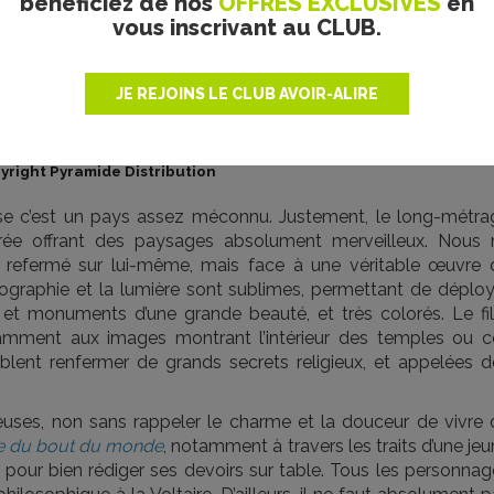
bénéficiez de nos
OFFRES EXCLUSIVES
en
vous inscrivant au CLUB.
JE REJOINS LE CLUB AVOIR-ALIRE
yright Pyramide Distribution
use c’est un pays assez méconnu. Justement, le long-métra
rée offrant des paysages absolument merveilleux. Nous 
 refermé sur lui-même, mais face à une véritable œuvre 
ographie et la lumière sont sublimes, permettant de déploy
et monuments d’une grande beauté, et très colorés. Le fi
otamment aux images montrant l’intérieur des temples ou c
mblent renfermer de grands secrets religieux, et appelées d
leuses, non sans rappeler le charme et la douceur de vivre 
le du bout du monde
, notamment à travers les traits d’une je
ur bien rédiger ses devoirs sur table. Tous les personnag