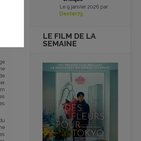
Le
9 janvier 2026
par
Dexter75
LE FILM DE
LA
SEMAINE
ge
ne
de
er
lm
es
es
du
une
es