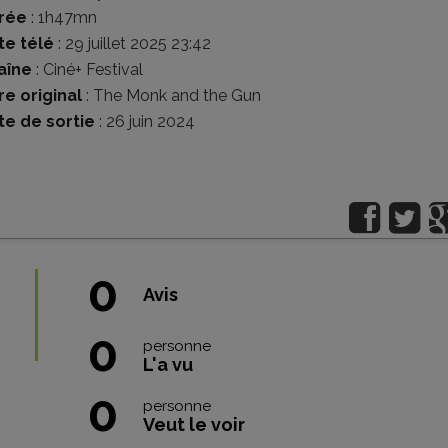
rée
: 1h47mn
te télé
: 29 juillet 2025 23:42
aîne
: Ciné+ Festival
re original
: The Monk and the Gun
te de sortie
: 26 juin 2024
0
Avis
0
personne
L'a vu
0
personne
Veut le voir