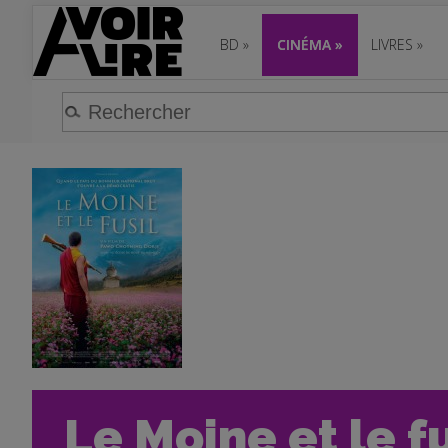
BD
»
CINÉMA
»
LIVRES
»
Le Moine et le f