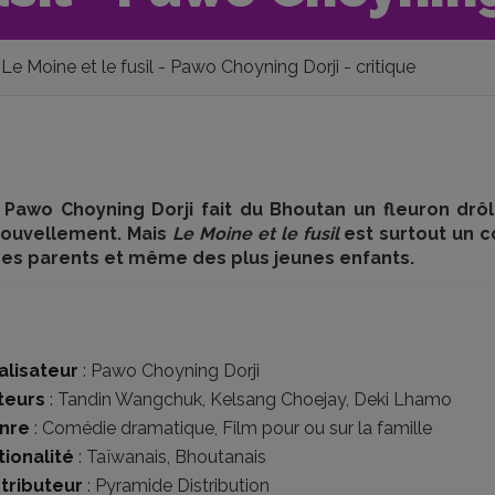
Le Moine et le fusil - Pawo Choyning Dorji - critique
 Pawo Choyning Dorji fait du Bhoutan un fleuron drô
nouvellement. Mais
Le Moine et le fusil
est surtout un c
des parents et même des plus jeunes enfants.
alisateur
:
Pawo Choyning Dorji
teurs
:
Tandin Wangchuk
,
Kelsang Choejay
,
Deki Lhamo
nre
:
Comédie dramatique
,
Film pour ou sur la famille
tionalité
:
Taïwanais
,
Bhoutanais
stributeur
:
Pyramide Distribution