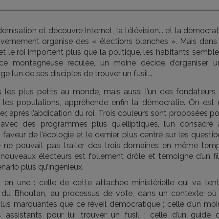
nisation et découvre Internet, la télévision... et la démocrat
uvernement organise des « élections blanches ». Mais dans 
et le roi importent plus que la politique, les habitants sembl
ce montagneuse reculée, un moine décide d’organiser u
 l’un de ses disciples de trouver un fusil...
 les plus petits au monde, mais aussi l’un des fondateurs 
ez les populations, appréhende enfin la démocratie. On est 
r, après l’abdication du roi. Trois couleurs sont proposées p
 avec des programmes plus qu’elliptiques, l’un consacré 
 faveur de l’écologie et le dernier plus centré sur les questi
 ne pouvait pas traiter des trois domaines en même temp
nouveaux électeurs est follement drôle et témoigne d’un fi
nario plus qu’ingénieux.
 en une : celle de cette attachée ministérielle qui va tent
ce du Bhoutan, au processus de vote, dans un contexte où 
nt plus marquantes que ce réveil démocratique ; celle d’un mo
 assistants pour lui trouver un fusil ; celle d’un guide q