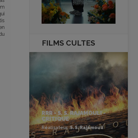
pas
ilm
ui
tis
 en
du
FILMS
CULTES
RRR - S. S. RAJAMOULI -
CRITIQUE
Réalisateur :
S. S. Rajamouli