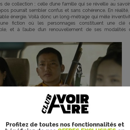
de collection ; celle d’une famille qui se réveille au savoi
ropos pourrait sembler confus et sans cohérence. En réalité,
ble énergie. Voilà donc un long-métrage qui mêle inventivit
 une fiction où les personnages constituent une clé 
ble, et à l’aube d’un renouvellement de ses modalités 
Profitez de toutes nos fonctionnalités et