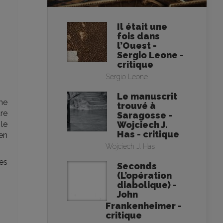
Il était une
fois dans
l’Ouest -
Sergio Leone -
critique
Sergio Leone
Le manuscrit
me
trouvé à
ure
Saragosse -
Wojciech J.
 le
Has - critique
ien
Wojciech J. Has
ves
Seconds
(L’opération
diabolique) -
John
Frankenheimer -
critique