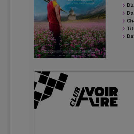
Du
Da
Ch
Tit
Da