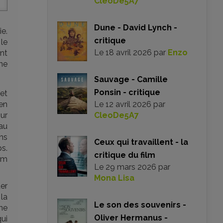
CleoDe5A7
Dune - David Lynch -
ie.
critique
le
Le
18 avril 2026
par
Enzo
ent
ne
Sauvage - Camille
Ponsin - critique
et
en
Le
12 avril 2026
par
our
CleoDe5A7
au
ons
Ceux qui travaillent - la
s.
critique du film
lm
Le
29 mars 2026
par
Mona Lisa
er
la
Le son des souvenirs -
ine
Oliver Hermanus -
ui