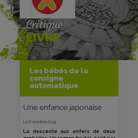
Critique
LIVRE
Accueil
Livres
Critiques livres
Les bébés de la
Les bébés de la consigne
consigne
automatique
automatique
Une enfance japonaise
Le 8 octobre 2019
La descente aux enfers de deux