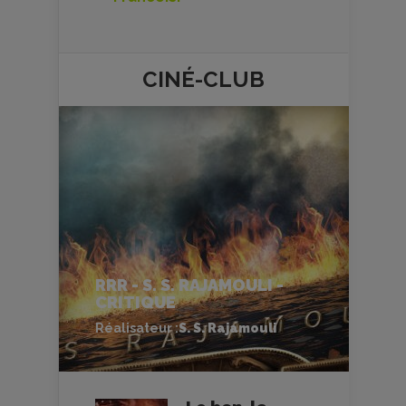
CINÉ-
CLUB
RRR - S. S. RAJAMOULI -
CRITIQUE
Réalisateur :
S. S. Rajamouli