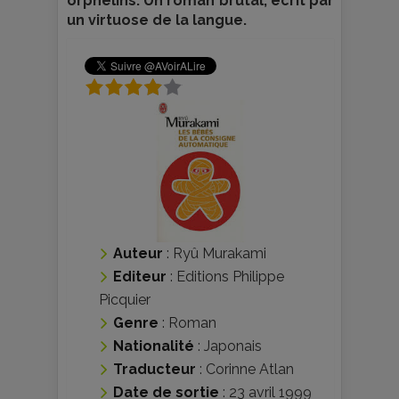
orphelins. Un roman brutal, écrit par
un virtuose de la langue.
Auteur
:
Ryû Murakami
Editeur
:
Editions Philippe
Picquier
Genre
:
Roman
Nationalité
:
Japonais
Traducteur
:
Corinne Atlan
Date de sortie
: 23 avril 1999