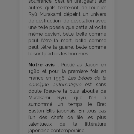
souffrance, c’est en l’infligeant aux
autres qu’ils tenteront de l’oublier.
Ryû Murakami dépeint un univers
de destruction, de désolation avec
une telle poésie que cette atrocité
même devient belle, belle comme
peut l’être la mort, belle comme
peut l’être la guerre, belle comme
le sont parfois les hommes.
Notre avis :
Publié au Japon en
1980 et pour la première fois en
France en 1996,
Les bébés de la
consigne automatique
est sans
doute l’oeuvre la plus aboutie de
Murakami Ryû, que l’on a
surnommé un temps le Bret
Easton Ellis japonais. En tous cas
l’un des chefs de file les plus
talentueux de la littérature
japonaise contemporaine.