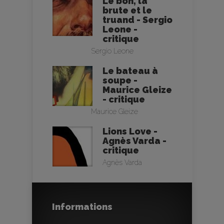
Le bon, la
brute et le
truand - Sergio
Leone -
critique
Sergio Leone
Le bateau à
soupe -
Maurice Gleize
- critique
Maurice Gleize
Lions Love -
Agnès Varda -
critique
Agnès Varda
Informations