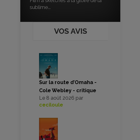
Film à sketches à la gloire de la
sublime...
VOS AVIS
Sur la route d’Omaha -
Cole Webley - critique
Le
8 août 2026
par
ceciloule