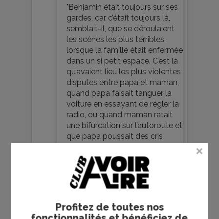
"Benjamin était toujours sur ses
gardes, car c’était toujours là,
semblait-il, que se déroulaient
les scènes les plus terribles,
lorsque la famille était enfermée
dans un si petit espace. C’est là
qu’avaient lieu les plus violentes
disputes entre papa et maman,
quand papa faisait tanguer la
voiture en essayant de régler la
radio, ou quand maman ratait
une bifurcation sur l’autoroute et
que papa poussait des cris
désespérés en voyant s’éloigner
la sortie derrière eux."
"Il a vécu toute sa vie d’adulte en
suspens, entre parenthèses pour
ainsi dire, et là, le cœur pulsant
Profitez de toutes nos
dans sa poitrine, il est pris d’une
fonctionnalités et bénéficiez de
curieuse euphorie, celle d’être