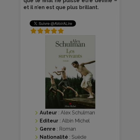
que le final ne puisse être deviné –
et il n’en est que plus brillant.
Auteur
:
Alex Schulman
Editeur
:
Albin Michel
Genre
:
Roman
Nationalité
:
Suède