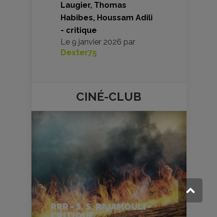
Laugier, Thomas
Habibes, Houssam Adili
- critique
Le
9 janvier 2026
par
Dexter75
CINÉ-
CLUB
RRR - S. S. RAJAMOULI -
CRITIQUE