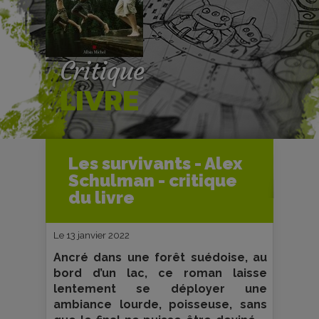
Critique
LIVRE
Accueil
Livres
Critiques livres
Les survivants - Alex
Les survivants - Alex Schulman -
Schulman - critique
critique du livre
du livre
Le 13 janvier 2022
Ancré dans une forêt suédoise, au
bord d’un lac, ce roman laisse
lentement se déployer une
ambiance lourde, poisseuse, sans