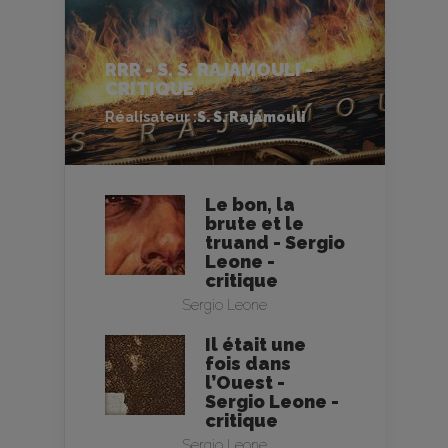
RRR - S. S. RAJAMOULI -
CRITIQUE
Réalisateur :
S. S. Rajamouli
Le bon, la
brute et le
truand - Sergio
Leone -
critique
Sergio Leone
Il était une
fois dans
l’Ouest -
Sergio Leone -
critique
Sergio Leone