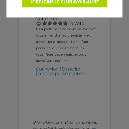
JE REJOINS LE CLUB AVOIR-ALIRE
Votre avis
Votre note :
0 vote
Pour participer à ce forum, vous devez
vous enregistrer au préalable. Merci
d’indiquer ci-dessous l’identifiant
personnel qui vous a été fourni. Si
vous n’êtes pas enregistré, vous
devez vous inscrire.
Connexion
|
S’inscrire
|
mot de passe oublié ?
aVoir-aLire.com, dont le contenu
est produit bénévolement par
une