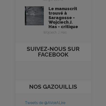
Le manuscrit
trouvé à
Saragosse -
Wojciech J.
Has - critique
Wojciech J. Has
SUIVEZ-NOUS SUR
FACEBOOK
NOS
GAZOUILLIS
Tweets de @AVoirALire