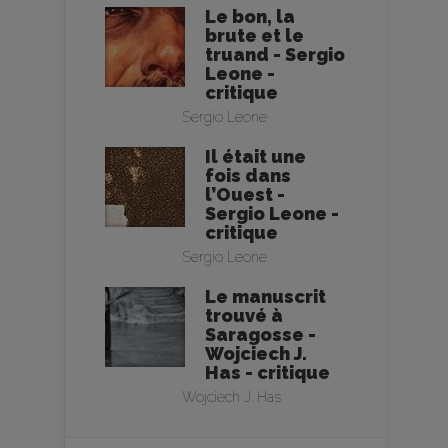
Le bon, la
brute et le
truand - Sergio
Leone -
critique
Sergio Leone
Il était une
fois dans
l’Ouest -
Sergio Leone -
critique
Sergio Leone
Le manuscrit
trouvé à
Saragosse -
Wojciech J.
Has - critique
Wojciech J. Has