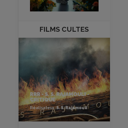
FILMS
CULTES
RRR - S. S. RAJAMOULI -
CRITIQUE
Réalisateur :
S. S. Rajamouli