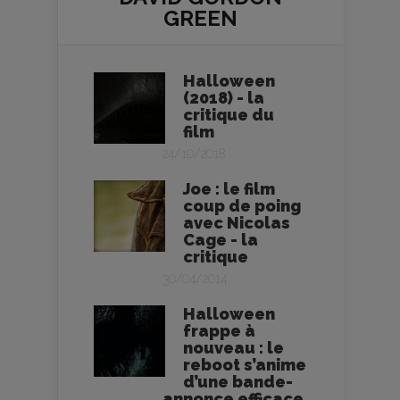
GREEN
Halloween
(2018) - la
critique du
film
24/10/2018
Joe : le film
coup de poing
avec Nicolas
Cage - la
critique
30/04/2014
Halloween
frappe à
nouveau : le
reboot s’anime
d’une bande-
annonce efficace