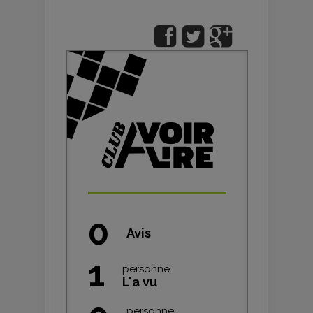
0
Avis
1
personne
L'a vu
personne