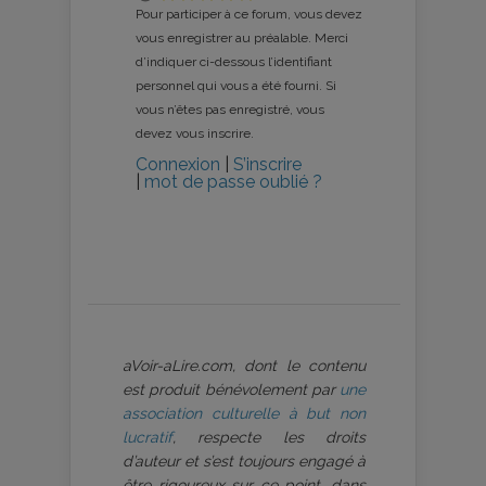
Pour participer à ce forum, vous devez
vous enregistrer au préalable. Merci
d’indiquer ci-dessous l’identifiant
personnel qui vous a été fourni. Si
vous n’êtes pas enregistré, vous
devez vous inscrire.
Connexion
|
S’inscrire
|
mot de passe oublié ?
aVoir-aLire.com, dont le contenu
est produit bénévolement par
une
association culturelle à but non
lucratif
, respecte les droits
d’auteur et s’est toujours engagé à
être rigoureux sur ce point, dans