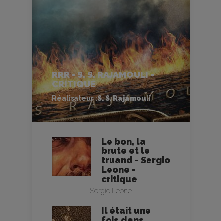
RRR - S. S. RAJAMOULI -
CRITIQUE
Réalisateur :
S. S. Rajamouli
Le bon, la
brute et le
truand - Sergio
Leone -
critique
Sergio Leone
Il était une
fois dans