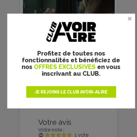
s
Copyright Epicentre Films
Profitez de toutes nos
fonctionnalités et bénéficiez de
prec
suiv
nos
OFFRES EXCLUSIVES
en vous
inscrivant au CLUB.
JE REJOINS LE CLUB AVOIR-ALIRE
Votre avis
Votre note :
1 vote