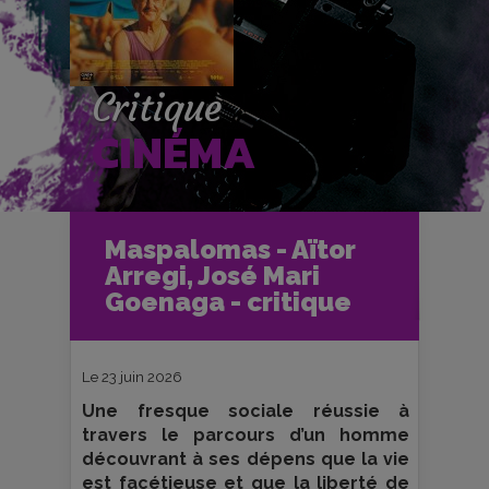
Critique
CINÉMA
Accueil
Cinéma
Maspalomas - Aïtor
Critiques et fiches films
Arregi, José Mari
Maspalomas - Aïtor Arregi, José Mari
Goenaga - critique
Goenaga - critique
Le 23 juin 2026
Une fresque sociale réussie à
travers le parcours d’un homme
découvrant à ses dépens que la vie
est facétieuse et que la liberté de