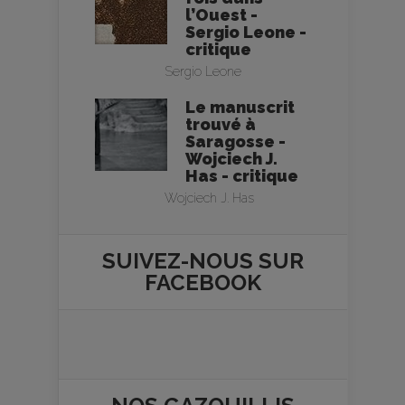
l’Ouest -
Sergio Leone -
critique
Sergio Leone
Le manuscrit
trouvé à
Saragosse -
Wojciech J.
Has - critique
Wojciech J. Has
SUIVEZ-NOUS SUR
FACEBOOK