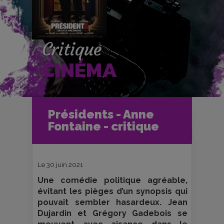
Critique
CINÉMA
Accueil
Cinéma
Présidents - Anne
Critiques et fiches films
Fontaine - critique
Présidents - Anne Fontaine - critique
Le 30 juin 2021
Une comédie politique agréable,
évitant les pièges d’un synopsis qui
pouvait sembler hasardeux. Jean
Dujardin et Grégory Gadebois se