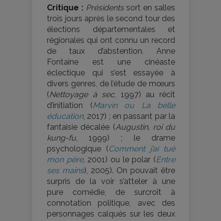
Critique :
Présidents
sort en salles
trois jours après le second tour des
élections départementales et
régionales qui ont connu un record
de taux d’abstention. Anne
Fontaine est une cinéaste
éclectique qui s’est essayée à
divers genres, de l’étude de mœurs
(
Nettoyage à sec
, 1997) au récit
d’initiation (
Marvin ou La belle
éducation
, 2017) ; en passant par la
fantaisie décalée (
Augustin, roi du
kung-fu
, 1999) ; le drame
psychologique (
Comment j’ai tué
mon père
, 2001) ou le polar (
Entre
ses mains
), 2005). On pouvait être
surpris de la voir s’atteler à une
pure comédie, de surcroît à
connotation politique, avec des
personnages calqués sur les deux