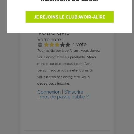
JE REJOINS LE CLUB AVOIR-ALIRE
Votre avis
Votre note :
1 vote
Pour participer à ce forum, vous devez
vous enregistrer au préalable. Merci
d’indiquer ci-dessous l’identifiant
personnel qui vous a été fourni. Si
vous n’êtes pas enregistré, vous
devez vous inscrire.
Connexion
|
S’inscrire
|
mot de passe oublié ?