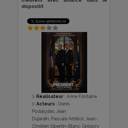
meuvent avec aisance dans le
dispositif.
Réalisateur
:
Anne Fontaine
Acteurs
:
Denis
Podalydès
,
Jean
Dujardin
,
Pascale Arbillot
,
Jean-
Chrétien Sibertin-Blanc
,
Grégory