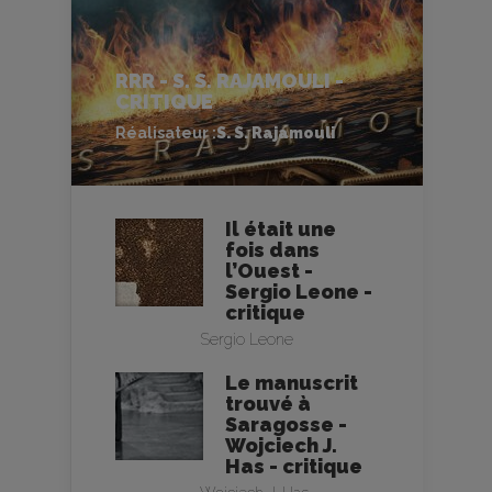
RRR - S. S. RAJAMOULI -
CRITIQUE
Réalisateur :
S. S. Rajamouli
Il était une
fois dans
l’Ouest -
Sergio Leone -
critique
Sergio Leone
Le manuscrit
trouvé à
Saragosse -
Wojciech J.
Has - critique