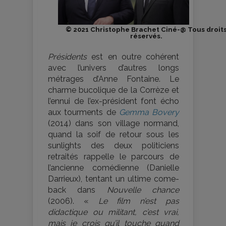
© 2021 Christophe Brachet Ciné-@ Tous droit
réservés.
Présidents
est en outre cohérent
avec l’univers d’autres longs
métrages d’Anne Fontaine. Le
charme bucolique de la Corrèze et
l’ennui de l’ex-président font écho
aux tourments de
Gemma Bovery
(2014) dans son village normand,
quand la soif de retour sous les
sunlights des deux politiciens
retraités rappelle le parcours de
l’ancienne comédienne (Danielle
Darrieux), tentant un ultime come-
back dans
Nouvelle chance
(2006). «
Le film n’est pas
didactique ou militant, c’est vrai,
mais je crois qu’il touche quand