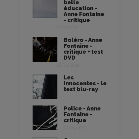
belle
éducation -
Anne Fontaine
- critique
22/11/2017
Boléro - Anne
Fontaine -
critique + test
DVD
06/03/2024
Les
Innocentes - le
test blu-ray
Police - Anne
Fontaine -
critique
02/09/2020