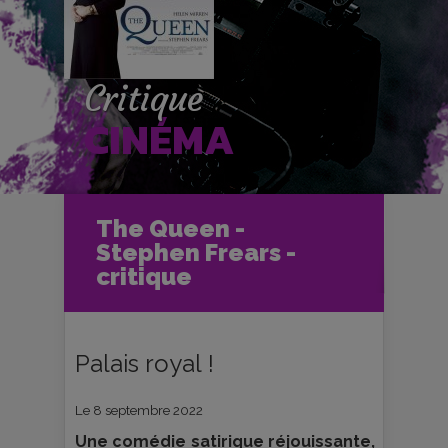
Critique
CINÉMA
Accueil
Cinéma
The Queen -
Critiques et fiches films
Stephen Frears -
The Queen - Stephen Frears -
critique
critique
Palais royal !
Le 8 septembre 2022
Une comédie satirique réjouissante,