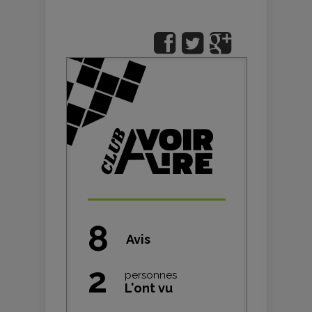
8
Avis
2
personnes
L'ont vu