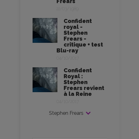
Frears
22/03/1989
Confident
royal -
Stephen
Frears -
critique + test
Blu-ray
04/10/2017
Confident
Royal :
Stephen
Frears revient
à la Reine
04/10/2017
Stephen Frears