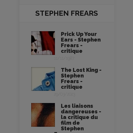
STEPHEN FREARS
Prick Up Your
Ears - Stephen
Frears -
critique
11/11/1987
The Lost King -
Stephen
Frears -
critique
29/03/2023
Les liaisons
dangereuses -
la critique du
film de
Stephen