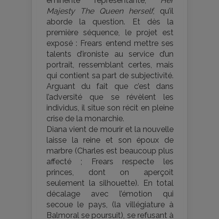
éminente représentante,
Her
Majesty The Queen herself
, qu’il
aborde la question. Et dès la
première séquence, le projet est
exposé : Frears entend mettre ses
talents d’ironiste au service d’un
portrait, ressemblant certes, mais
qui contient sa part de subjectivité.
Arguant du fait que c’est dans
l’adversité que se révèlent les
individus, il situe son récit en pleine
crise de la monarchie.
Diana vient de mourir et la nouvelle
laisse la reine et son époux de
marbre (Charles est beaucoup plus
affecté ; Frears respecte les
princes, dont on aperçoit
seulement la silhouette). En total
décalage avec l’émotion qui
secoue le pays, (la villégiature à
Balmoral se poursuit), se refusant à