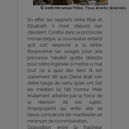
© 2006 Miramax Films. Tous droits réservés.
En effet, les rapports entre Blair et
Elisabeth II n’ont d’abord rien
d’évident. Confite dans le protocole
monarchique, la souveraine entend
qu’il soit respecté à la lettre.
Bouleverser les usages pour une
princesse "rebelle" qu’elle déteste
pour s’être ingéniée à mettre à mal
tout ce à quoi elle tient (il est
clairement dit que Diana était loin
d’être l’ange de vertu qu’en ont fait
les médias) lui fait horreur. Mais
finalement atteinte par la force de
la réaction de ses sujets,
l’impopularité qui enfle, elle se
laisse convaincre de manifester un
minimum de commisération.
Opposition entre la fraîcheur,