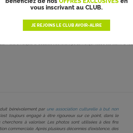
bénéficiez de nos
OFFRES EXCLUSIVES
en
vous inscrivant au CLUB.
JE REJOINS LE CLUB AVOIR-ALIRE
le. Merci d’indiquer ci-dessous l’identifiant personnel qui vous a été fourni. Si vou
roduit bénévolement par
une association culturelle à but non
 s’est toujours engagé à être rigoureux sur ce point, dans le
 cherchons à valoriser. Les photos sont utilisées à des fins
tation commerciale. Après plusieurs décennies d’existence, des