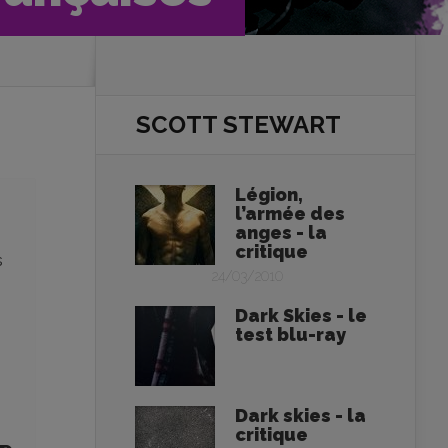
SCOTT STEWART
Légion,
l’armée des
anges - la
critique
s
24/03/2010
Dark Skies - le
test blu-ray
Dark skies - la
critique