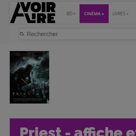
BD
»
CINÉMA
»
LIVRES
»
Priest - affiche