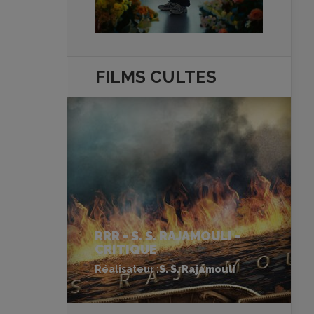
FILMS
CULTES
RRR - S. S. RAJAMOULI -
CRITIQUE
Réalisateur :
S. S. Rajamouli