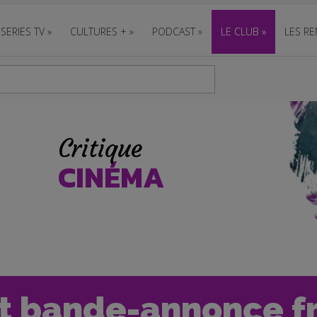
SERIES TV
»
CULTURES +
»
PODCAST
»
LE CLUB
»
LES RE
Critique
CINÉMA
 et bande-annonce f