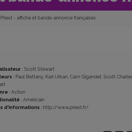
Priest - affiche et bande-annonce françaises
alisateur
:
Scott Stewart
teurs
:
Paul Bettany
,
Karl Urban
,
Cam Gigandet
,
Scott Charle
art
nre
:
Action
tionalité
:
Américain
us d'informations
:
http://www.priest.fr/