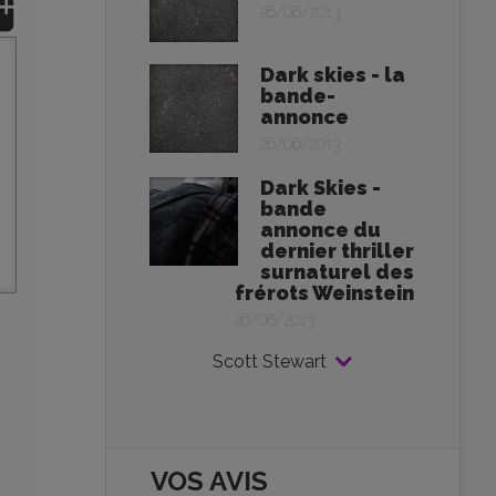
26/06/2013
Dark skies - la
bande-
annonce
26/06/2013
Dark Skies -
bande
annonce du
dernier thriller
surnaturel des
frérots Weinstein
26/06/2013
Scott Stewart
VOS AVIS