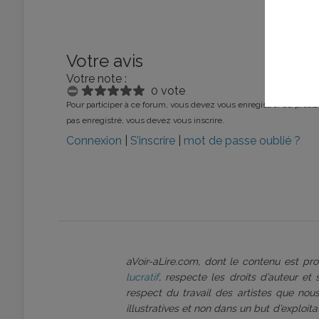
Votre avis
Votre note :
0 vote
Pour participer à ce forum, vous devez vous enregistrer au préalab
pas enregistré, vous devez vous inscrire.
Connexion
|
S’inscrire
|
mot de passe oublié ?
aVoir-aLire.com, dont le contenu est p
lucratif
, respecte les droits d’auteur et
respect du travail des artistes que nous
illustratives et non dans un but d’exploi