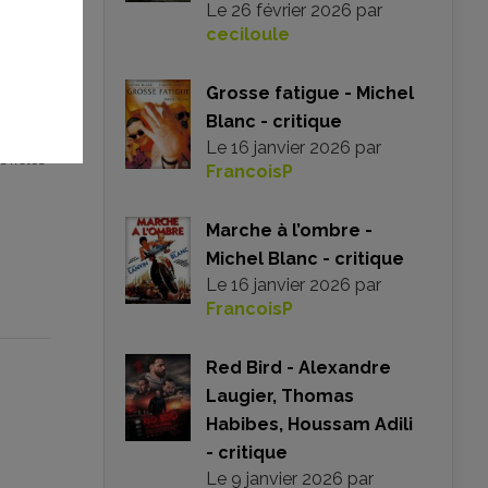
Le
26 février 2026
par
ceciloule
Grosse fatigue - Michel
Blanc - critique
Le
16 janvier 2026
par
s n’êtes
FrancoisP
Marche à l’ombre -
Michel Blanc - critique
Le
16 janvier 2026
par
FrancoisP
Red Bird - Alexandre
Laugier, Thomas
Habibes, Houssam Adili
- critique
Le
9 janvier 2026
par