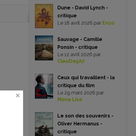
Dune - David Lynch -
critique
Le
18 avril 2026
par
Enzo
Sauvage - Camille
Ponsin - critique
Le
12 avril 2026
par
CleoDe5A7
Ceux qui travaillent - la
critique du film
Le
29 mars 2026
par
Mona Lisa
Le son des souvenirs -
Oliver Hermanus -
critique