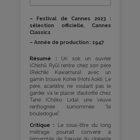
–
Festival de Cannes 2023 :
sélection officielle, Cannes
Classics
–
Année de production : 1947
Résumé :
Un soir, un ouvrier
(Chishū Ryū) rentre chez son père
(Reichiki Kawamura) avec un
gamin trouvé, Kohei (Hohi Aoki). Le
père, acariâtre, ne voulant pas le
garder, va le placer d’autorité chez
Tané (Chõko Lida), une veuve
renfrognée surnommée "le
bouledogue".
Critique :
Le sous-titre du long
métrage pourrait convenir à
l’ensemble de l’œuvre du cinéaste