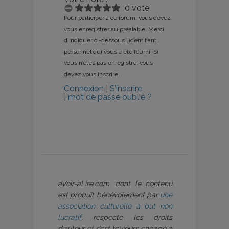
0 vote
Pour participer à ce forum, vous devez
vous enregistrer au préalable. Merci
d’indiquer ci-dessous l’identifiant
personnel qui vous a été fourni. Si
vous n’êtes pas enregistré, vous
devez vous inscrire.
Connexion
|
S’inscrire
|
mot de passe oublié ?
aVoir-aLire.com, dont le contenu
est produit bénévolement par
une
association culturelle à but non
lucratif
, respecte les droits
d’auteur et s’est toujours engagé à