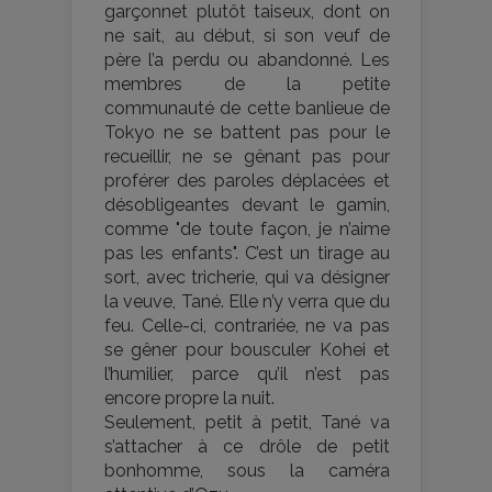
garçonnet plutôt taiseux, dont on
ne sait, au début, si son veuf de
père l’a perdu ou abandonné. Les
membres de la petite
communauté de cette banlieue de
Tokyo ne se battent pas pour le
recueillir, ne se gênant pas pour
proférer des paroles déplacées et
désobligeantes devant le gamin,
comme "de toute façon, je n’aime
pas les enfants". C’est un tirage au
sort, avec tricherie, qui va désigner
la veuve, Tané. Elle n’y verra que du
feu. Celle-ci, contrariée, ne va pas
se gêner pour bousculer Kohei et
l’humilier, parce qu’il n’est pas
encore propre la nuit.
Seulement, petit à petit, Tané va
s’attacher à ce drôle de petit
bonhomme, sous la caméra