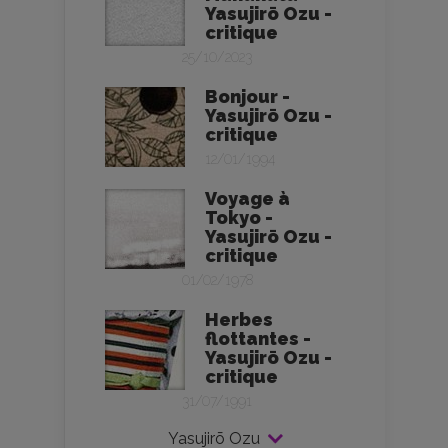
Yasujirō Ozu -
critique
25/10/2023
Bonjour -
Yasujirō Ozu -
critique
12/01/1994
Voyage à
Tokyo -
Yasujirō Ozu -
critique
01/02/1978
Herbes
flottantes -
Yasujirō Ozu -
critique
31/07/1991
Yasujirō Ozu