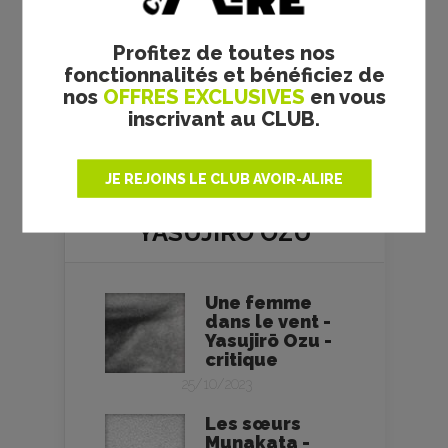
pas ou ne sont plus utilisables, si
les crédits doivent être modifiés
Profitez de toutes nos
ou ajoutés. Nous nous engageons
fonctionnalités et bénéficiez de
à retirer toutes photos litigieuses.
nos
OFFRES EXCLUSIVES
en vous
Merci pour votre compréhension.
inscrivant au CLUB.
JE REJOINS LE CLUB AVOIR-ALIRE
YASUJIRŌ OZU
Une femme
dans le vent -
Yasujirō Ozu -
critique
25/10/2023
Les sœurs
Munakata -