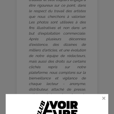
être rigoureux sur ce point, dans
le respect du travail des artistes
que nous cherchons à valoriser.
Les photos sont utilisées à des
fins illustratives et non dans un
but d’exploitation commerciale.
Après plusieurs décennies
d’existence, des dizaines de
milliers d’articles, et une évolution
de notre équipe de rédacteurs,
mais aussi des droits sur certains
clichés repris sur notre
plateforme, nous comptons sur la
bienveillance et vigilance de
chaque lecteur - anonyme,
distributeur, attaché de presse,
artiste, photographe. Ayez la
gentillesse de contacter
Frédéric
Michel
, rédacteur en chef, si
certaines photographies ne sont