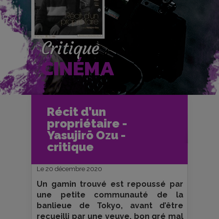
Critique
CINÉMA
Accueil
Cinéma
Récit d’un
Critiques et fiches films
Ciné-Club
propriétaire -
Récit d’un propriétaire - Yasujirō Ozu -
critique
Yasujirō Ozu -
critique
Le 20 décembre 2020
Un gamin trouvé est repoussé par
une petite communauté de la
banlieue de Tokyo, avant d’être
recueilli par une veuve, bon gré mal