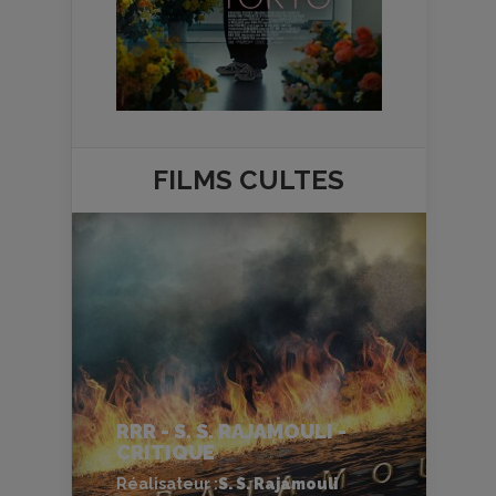
FILMS
CULTES
RRR - S. S. RAJAMOULI -
CRITIQUE
Réalisateur :
S. S. Rajamouli