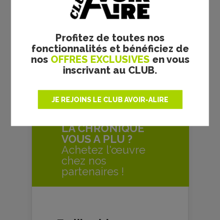
un lieu parfait entre Eros et
Thanatos.
Profitez de toutes nos
184 pages – 24,50 €
fonctionnalités et bénéficiez de
nos
OFFRES EXCLUSIVES
en vous
inscrivant au CLUB.
Baptiste Lépine
JE REJOINS LE CLUB AVOIR-ALIRE
LA CHRONIQUE
VOUS A PLU ?
Achetez l'œuvre
chez nos
partenaires !