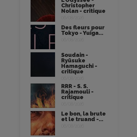
Christopher
Nolan - critique
06/08/2026
Des fleurs pour
Tokyo - Yuiga...
06/08/2026
Soudain -
Ryūsuke
Hamaguchi -
critique
06/08/2026
RRR - S. S.
Rajamouli -
critique
06/08/2026
Le bon, la brute
et le truand -...
06/08/2026