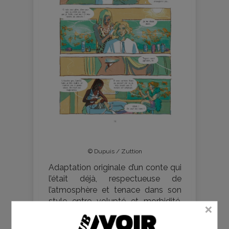
© Dupuis / Zuttion
Adaptation originale d’un conte qui
l’était déjà, respectueuse de
l’atmosphère et tenace dans son
style entre volupté et morbidité,
Salon de beauté
porte à la fois très
bien et très mal son nom, comme