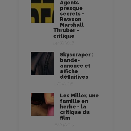
Agents
presque
secrets -
Rawson
Marshall
Thruber -
critique
24/08/2016
Skyscraper :
bande-
annonce et
affiche
définitives
11/07/2018
Les Miller, une
famille en
herbe - la
critique du
film
18/09/2013