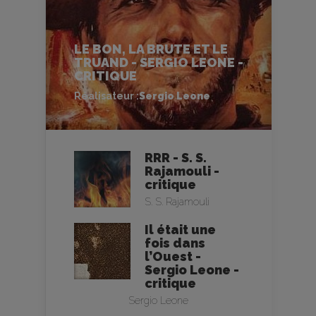
LE BON, LA BRUTE ET LE
TRUAND - SERGIO LEONE -
CRITIQUE
Réalisateur :
Sergio Leone
RRR - S. S.
Rajamouli -
critique
S. S. Rajamouli
Il était une
fois dans
l’Ouest -
Sergio Leone -
critique
Sergio Leone