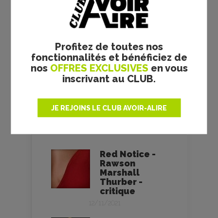
les crédits doivent être modifiés
ou ajoutés. Nous nous engageons
à retirer toutes photos litigieuses.
Merci pour votre compréhension.
Profitez de toutes nos
fonctionnalités et bénéficiez de
nos
OFFRES EXCLUSIVES
en vous
inscrivant au CLUB.
RAWSON
MARSHALL
JE REJOINS LE CLUB AVOIR-ALIRE
THURBER
Red Notice -
Rawson
Marshall
Thurber -
critique
12/11/2021