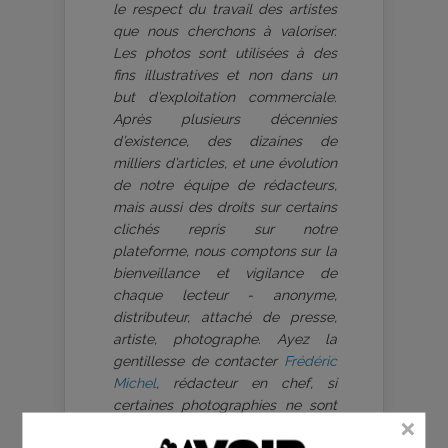
le respect du travail des artistes
que nous cherchons à valoriser.
Les photos sont utilisées à des
fins illustratives et non dans un
but d’exploitation commerciale.
Après plusieurs décennies
d’existence, des dizaines de
milliers d’articles, et une évolution
de notre équipe de rédacteurs,
mais aussi des droits sur certains
clichés repris sur notre
plateforme, nous comptons sur la
bienveillance et vigilance de
chaque lecteur - anonyme,
distributeur, attaché de presse,
artiste, photographe. Ayez la
gentillesse de contacter
Frédéric
Michel
, rédacteur en chef, si
certaines photographies ne sont
pas ou ne sont plus utilisables, si