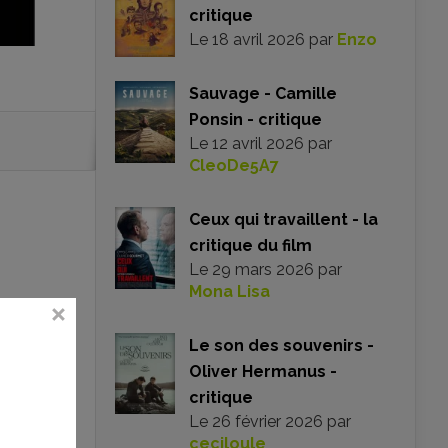
critique
Le
18 avril 2026
par
Enzo
Sauvage - Camille
Ponsin - critique
Le
12 avril 2026
par
CleoDe5A7
Ceux qui travaillent - la
critique du film
Le
29 mars 2026
par
Mona Lisa
Le son des souvenirs -
Oliver Hermanus -
critique
Le
26 février 2026
par
ceciloule