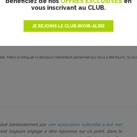
bénéficiez de nos
OFFRES EXCLUSIVES
en
vous inscrivant au CLUB.
JE REJOINS LE CLUB AVOIR-ALIRE
le. Merci d’indiquer ci-dessous l’identifiant personnel qui vous a été fourni. Si vou
roduit bénévolement par
une association culturelle à but non
 s’est toujours engagé à être rigoureux sur ce point, dans le