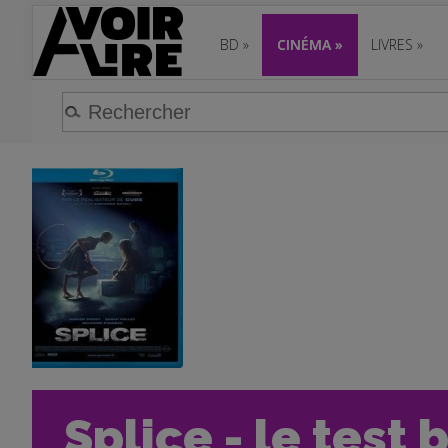
BD
»
CINÉMA
»
LIVRES
»
Splice - le test 