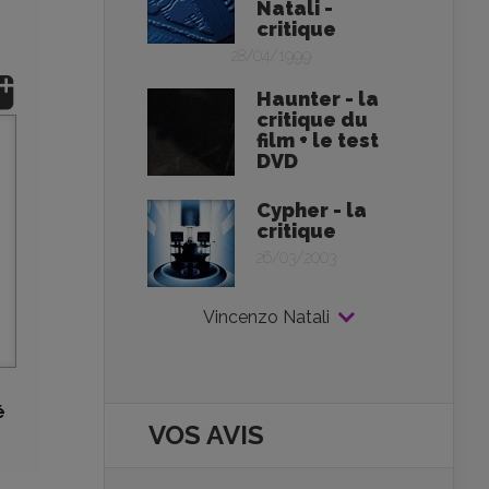
Natali -
critique
28/04/1999
Haunter - la
critique du
film + le test
DVD
Cypher - la
critique
26/03/2003
Vincenzo Natali
é
VOS AVIS