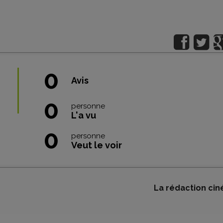
0
Avis
0
personne
L'a vu
0
personne
Veut le voir
La rédaction cin