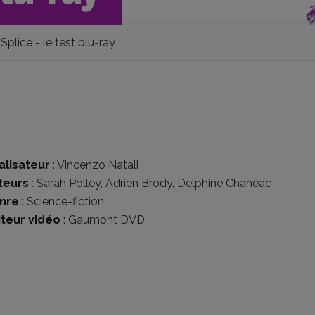
Splice - le test blu-ray
alisateur
:
Vincenzo Natali
teurs
:
Sarah Polley
,
Adrien Brody
,
Delphine Chanéac
nre
:
Science-fiction
iteur vidéo
:
Gaumont DVD