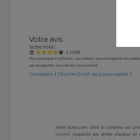
Votre avis
Votre note :
1 vote
Pour participer à ce forum, vous devez vous enregistrer au préalab
pas enregistré, vous devez vous inscrire.
Connexion
|
S’inscrire
|
mot de passe oublié ?
aVoir-aLire.com, dont le contenu est p
lucratif
, respecte les droits d’auteur et