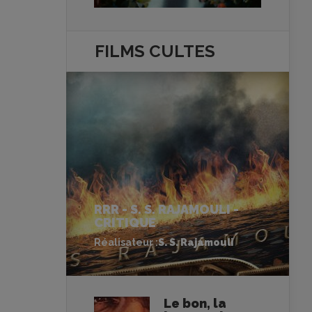
FILMS
CULTES
RRR - S. S. RAJAMOULI -
CRITIQUE
Réalisateur :
S. S. Rajamouli
Le bon, la