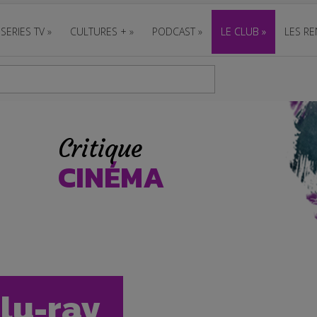
SERIES TV
»
CULTURES +
»
PODCAST
»
LE CLUB
»
LES RE
Critique
CINÉMA
blu-ray