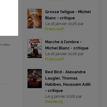
Grosse fatigue - Michel
Blanc - critique
Le
16 janvier 2026
par
FrancoisP
Marche à l’ombre -
s n’êtes
Michel Blanc - critique
Le
16 janvier 2026
par
FrancoisP
Red Bird - Alexandre
Laugier, Thomas
Habibes, Houssam Adili
- critique
Le
9 janvier 2026
par
Dexter75