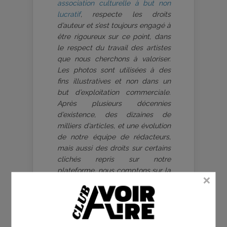
association culturelle à but non
lucratif
, respecte les droits
d’auteur et s’est toujours engagé à
être rigoureux sur ce point, dans
le respect du travail des artistes
que nous cherchons à valoriser.
Les photos sont utilisées à des
fins illustratives et non dans un
but d’exploitation commerciale.
Après plusieurs décennies
d’existence, des dizaines de
milliers d’articles, et une évolution
de notre équipe de rédacteurs,
mais aussi des droits sur certains
clichés repris sur notre
plateforme, nous comptons sur la
bienveillance et vigilance de
chaque lecteur - anonyme,
distributeur, attaché de presse,
artiste, photographe. Ayez la
gentillesse de contacter
Frédéric