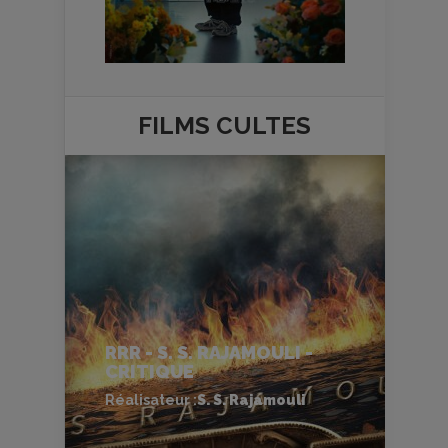
FILMS
CULTES
RRR - S. S. RAJAMOULI -
CRITIQUE
Réalisateur :
S. S. Rajamouli