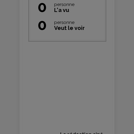
0
personne
L'a vu
0
personne
Veut le voir