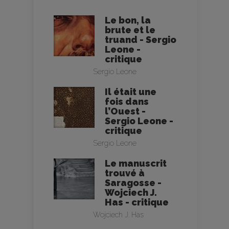
Le bon, la
brute et le
truand - Sergio
Leone -
critique
Sergio Leone
Il était une
fois dans
l’Ouest -
Sergio Leone -
critique
Sergio Leone
Le manuscrit
trouvé à
Saragosse -
Wojciech J.
Has - critique
Wojciech J. Has