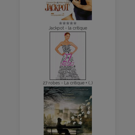
Jackpot - la critique
27 robes - La critique + (…)