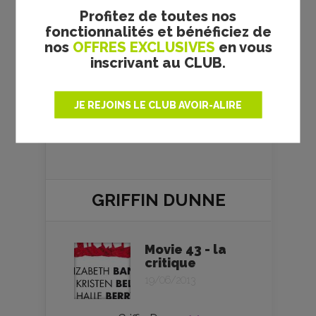
Profitez de toutes nos
Michel
, rédacteur en chef, si
fonctionnalités et bénéficiez de
certaines photographies ne sont
nos
OFFRES EXCLUSIVES
en vous
pas ou ne sont plus utilisables, si
inscrivant au CLUB.
les crédits doivent être modifiés
ou ajoutés. Nous nous engageons
à retirer toutes photos litigieuses.
JE REJOINS LE CLUB AVOIR-ALIRE
Merci pour votre compréhension.
GRIFFIN DUNNE
Movie 43 - la
critique
19/06/2013