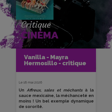
Critique
CINÉMA
Accueil
Cinéma
Vanilla - Mayra
Critiques et fiches films
Hermosillo - critique
Vanilla - Mayra Hermosillo - critique
Le 18 mai 2026
Un
Affreux, sales et méchants
à la
sauce mexicaine, la méchanceté en
moins ! Un bel exemple dynamique
de sororité.