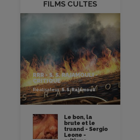
FILMS
CULTES
RRR - S. S. RAJAMOULI -
CRITIQUE
Réalisateur :
S. S. Rajamouli
Le bon, la
brute et le
truand - Sergio
Leone -