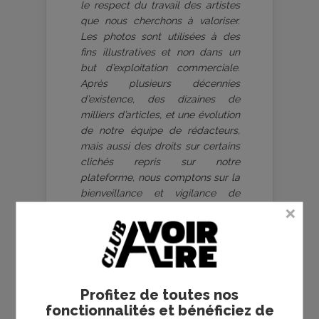
le respect du travail des artistes
que nous cherchons à valoriser.
Les photos sont utilisées à des
fins illustratives et non dans un
but d’exploitation commerciale.
Après plusieurs décennies
d’existence, des dizaines de
milliers d’articles, et une évolution
de notre équipe de rédacteurs,
mais aussi des droits sur certains
clichés repris sur notre
plateforme, nous comptons sur la
bienveillance et vigilance de
chaque lecteur - anonyme,
distributeur, attaché de presse,
artiste, photographe. Ayez la
gentillesse de contacter
Frédéric
Michel
, rédacteur en chef, si
certaines photographies ne sont
Profitez de toutes nos
pas ou ne sont plus utilisables, si
fonctionnalités et bénéficiez de
les crédits doivent être modifiés