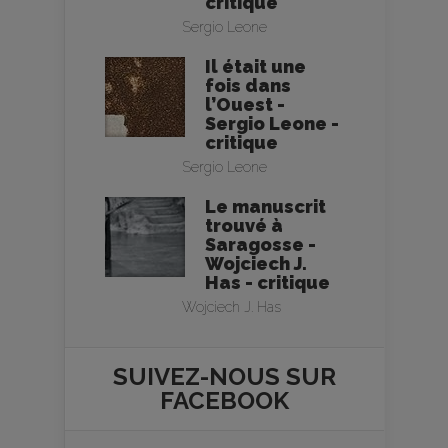
critique
Sergio Leone
Il était une
fois dans
l’Ouest -
Sergio Leone -
critique
Sergio Leone
Le manuscrit
trouvé à
Saragosse -
Wojciech J.
Has - critique
Wojciech J. Has
SUIVEZ-NOUS SUR
FACEBOOK