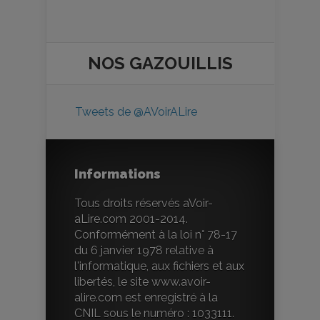
NOS
GAZOUILLIS
Tweets de @AVoirALire
Informations
Tous droits réservés aVoir-
aLire.com 2001-2014.
Conformément à la loi n° 78-17
du 6 janvier 1978 relative à
l'informatique, aux fichiers et aux
libertés, le site www.avoir-
alire.com est enregistré à la
CNIL sous le numéro : 1033111.