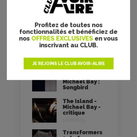
Bad Boys II -
Michael Bay -
critique
Profitez de toutes nos
15/10/2003
fonctionnalités et bénéficiez de
nos
OFFRES EXCLUSIVES
en vous
13 Hours -
Michael Bay -
inscrivant au CLUB.
critique
30/03/2016
JE REJOINS LE CLUB AVOIR-ALIRE
L’inspiration
virale de
Michael Bay :
Songbird
The Island -
Michael Bay -
critique
17/08/2005
Transformers