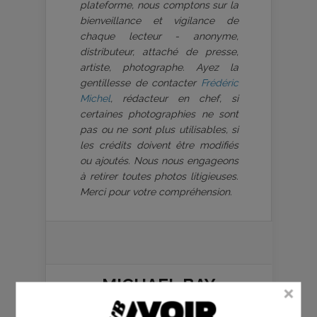
plateforme, nous comptons sur la
bienveillance et vigilance de
chaque lecteur - anonyme,
distributeur, attaché de presse,
artiste, photographe. Ayez la
gentillesse de contacter
Frédéric
Michel
, rédacteur en chef, si
certaines photographies ne sont
pas ou ne sont plus utilisables, si
les crédits doivent être modifiés
ou ajoutés. Nous nous engageons
à retirer toutes photos litigieuses.
Merci pour votre compréhension.
MICHAEL BAY