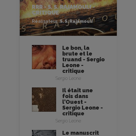
RRR - S. S. RAJAMOULI -
CRITIQUE
Réalisateur :
S. S. Rajamouli
Le bon, la
brute et le
truand - Sergio
Leone -
critique
Sergio Leone
Il était une
fois dans
l’Ouest -
Sergio Leone -
critique
Sergio Leone
Le manuscrit