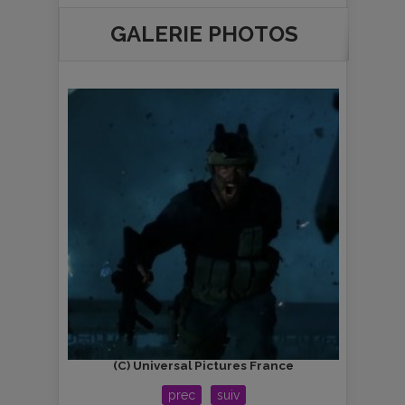
GALERIE PHOTOS
(C) Universal Pictures France
(
prec
suiv