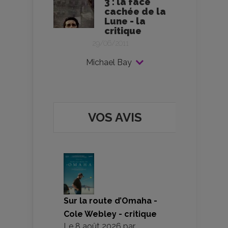
3 : la face
cachée de la
Lune - la
critique
29/06/2011
Michael Bay
VOS AVIS
Sur la route d’Omaha -
Cole Webley - critique
Le
8 août 2026
par