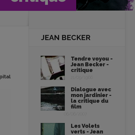
JEAN BECKER
Tendre voyou -
Jean Becker -
critique
pital
21/09/1966
Dialogue avec
mon jardinier -
la critique du
film
06/06/2007
Les Volets
verts - Jean