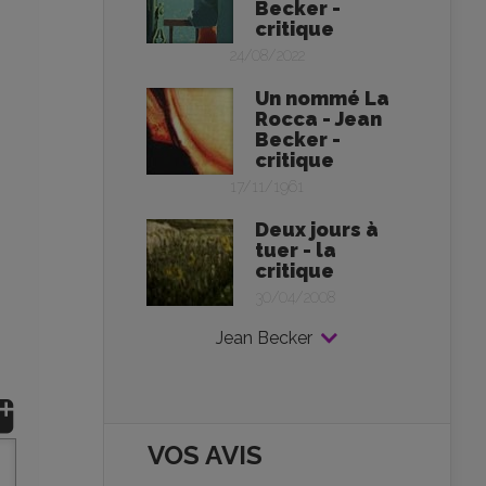
Becker -
critique
24/08/2022
Un nommé La
Rocca - Jean
Becker -
critique
17/11/1961
Deux jours à
tuer - la
critique
30/04/2008
Jean Becker
VOS AVIS