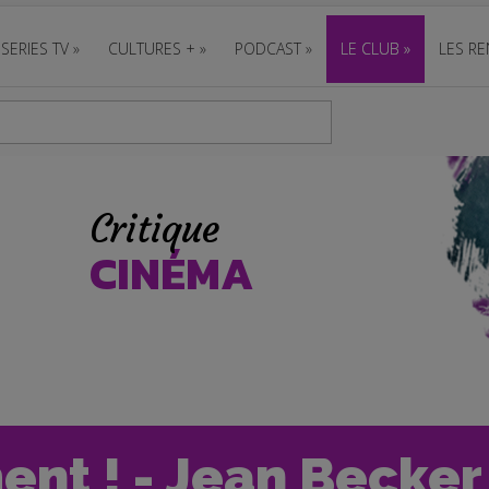
SERIES TV
»
CULTURES +
»
PODCAST
»
LE CLUB
»
LES RE
Critique
CINÉMA
nt ! - Jean Becker 