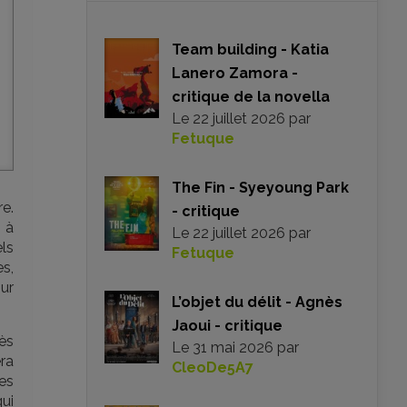
Team building - Katia
Lanero Zamora -
critique de la novella
Le
22 juillet 2026
par
Fetuque
The Fin - Syeyoung Park
re.
- critique
s à
Le
22 juillet 2026
par
ls
Fetuque
es,
our
L’objet du délit - Agnès
Jaoui - critique
ès
Le
31 mai 2026
par
éra
CleoDe5A7
es
qui