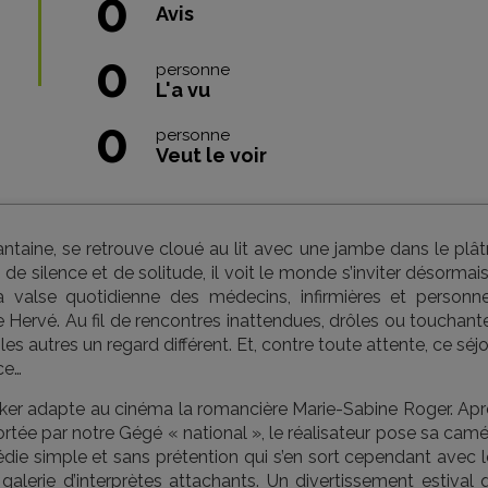
0
Avis
0
personne
L'a vu
0
personne
Veut le voir
xantaine, se retrouve cloué au lit avec une jambe dans le plât
e silence et de solitude, il voit le monde s’inviter désormai
la valse quotidienne des médecins, infirmières et personne
e Hervé. Au fil de rencontres inattendues, drôles ou touchant
 les autres un regard différent. Et, contre toute attente, ce séj
ce…
cker adapte au cinéma la romancière Marie-Sabine Roger. Apr
ortée par notre Gégé « national », le réalisateur pose sa cam
ie simple et sans prétention qui s’en sort cependant avec l
galerie d’interprètes attachants. Un divertissement estival 