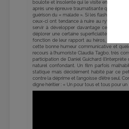
boulote et insolente qui le visite en lorgnant
après une épreuve traumatisante que l’on déc
guérison du « malade ». Si les flash-back sont
ceux-ci ont tendance à nuire au rythme gén
servir à développer davantage certaines si
déplorer une certaine superficialité dans les
fonction de leur rapport au héros, semblant n
cette bonne humeur communicative et quelqu
recours à l’humoriste Claudia Tagbo, très conv
participation de Daniel Guichard (l’interprète 
naturel confondant. Un film parfois malhab
statique mais décidément habité par ce pet
contre la déprime et l’angoisse d’être seul. C
digne héritier : « Un pour tous et tous pour un 