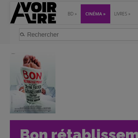
BD
»
CINÉMA
»
LIVRES
»
Bon rétablisseme