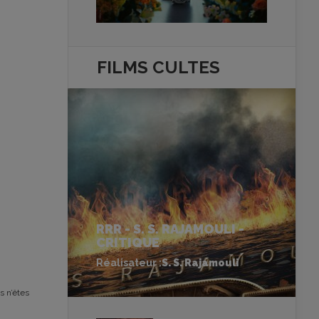
FILMS
CULTES
RRR - S. S. RAJAMOULI -
CRITIQUE
Réalisateur :
S. S. Rajamouli
s n’êtes