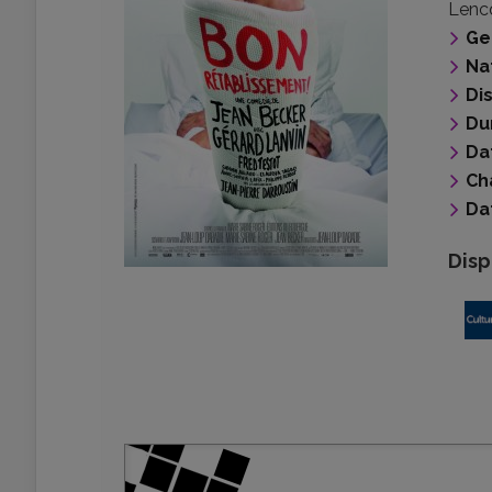
Lenc
Ge
Na
Di
Du
Da
Ch
Da
Disp