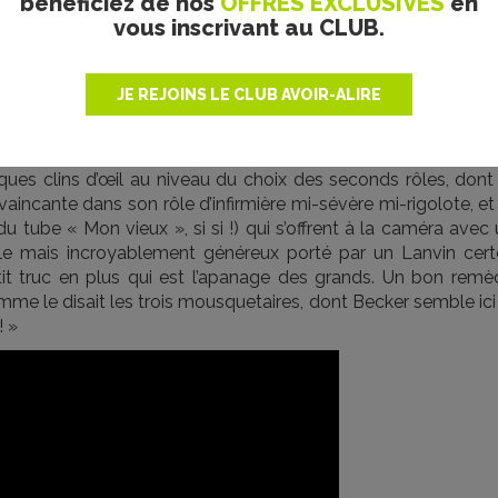
bénéficiez de nos
OFFRES EXCLUSIVES
en
 ostensiblement sur son PC) s’épanouit et retrouve goût à la 
vous inscrivant au CLUB.
ouvre par petites touches au fur et à mesure que progresse 
 plutôt bien amenés et leur intégration parfaitement justifiab
éral et semblent meubler des espaces vacants qui auraient 
JE REJOINS LE CLUB AVOIR-ALIRE
tuations. Du coup, on reste un peu sur notre faim et on pe
 rapports humains, les protagonistes n’étant caractérisés qu
’exister que pour lui. N’en reste pas moins cette joie de viv
es clins d’œil au niveau du choix des seconds rôles, dont 
aincante dans son rôle d’infirmière mi-sévère mi-rigolote, et
du tube « Mon vieux », si si !) qui s’offrent à la caméra avec
ile mais incroyablement généreux porté par un Lanvin cert
it truc en plus qui est l’apanage des grands. Un bon remè
omme le disait les trois mousquetaires, dont Becker semble ici
! »