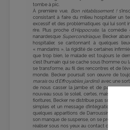
tombe à pic.
À première vue,
Bon rétablissement !
s’ins
consistant à faire du milieu hospitalier un 
excessif et des problématiques qui lui sont 
rire. Plus proche d’
Hippocrate
, la comédie 
nanardesque
Supercondriaque
, Becker aba
hospitalier, se cantonnant à quelques li
« mandarins », la rigidité de certaines infirm
que trop bien, le malade est toujours le der
c’est l’humain qui se cache sous l’homme ou
se transforme, au fil des rencontres et de l’év
monde. Becker poursuit son œuvre de touj
marais
ou d’
Effroyables jardins
) avec une sor
de nous casser la jambe et de passer un pe
nouveau sous le soleil, certes, mais une bel
fioritures, Becker ne distribue pas son sentim
simples et un message d’intégration pas ra
quelques apparitions de Darroussin sont salva
son manque de suspense, on se prend d’amit
réaliser sous nos yeux au contact des autres.