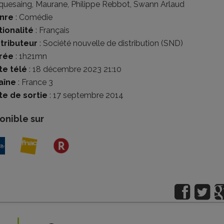
quesaing
,
Maurane
,
Philippe Rebbot
,
Swann Arlaud
nre
:
Comédie
tionalité
:
Français
stributeur
:
Société nouvelle de distribution (SND)
rée
: 1h21mn
te télé
: 18 décembre 2023 21:10
aîne
: France 3
te de sortie
: 17 septembre 2014
onible sur