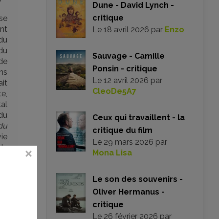
Dune - David Lynch -
critique
se
nt
Le
18 avril 2026
par
Enzo
du
du
Sauvage - Camille
de
Ponsin - critique
ns
Le
12 avril 2026
par
ait
CleoDe5A7
te,
al
 du
Ceux qui travaillent - la
du
critique du film
ie
Le
29 mars 2026
par
de
Mona Lisa
de
ées
Le son des souvenirs -
es
par
Oliver Hermanus -
se
critique
ine
Le
26 février 2026
par