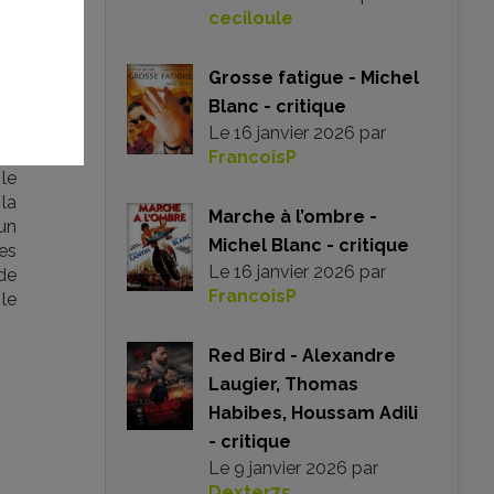
vie
ceciloule
la
le,
Grosse fatigue - Michel
pu
ut
Blanc - critique
’en
Le
16 janvier 2026
par
re,
FrancoisP
le
 la
Marche à l’ombre -
 un
Michel Blanc - critique
es
Le
16 janvier 2026
par
de
FrancoisP
 le
Red Bird - Alexandre
Laugier, Thomas
Habibes, Houssam Adili
- critique
Le
9 janvier 2026
par
Dexter75