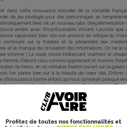
crit dans cette mouvance nouvelle de la comédie françai
terrain de jeu privilégié pour des personnages au tempérame
intrinsèquement liées tel un nouveau labo d’expérimentation 
douce-amère avec l’incontournable Vincent Lacoste que 
ndonne cependant bien vite son amorce de critique du mon
eux communs sur la froideur et la pédanterie des médeci
ières et le manque de circulation des informations. On ne le s
nier informé ! La seule chose intéressant vraiment le cinéas
 la femme. D’abord vécu comme oppressant et morose, l’hôpit
olution du héros, en un véritable théâtre ouvert sur la gaieté
ours (on pense bien sûr à la beauté de cœur des
Enfants 
te d’insouciance bonne enfant qui nous donnerait presque env
tit séjour « éducatif » aux côtés de Gérard Lanvin. Rien 
le progression dans la narration et une épure bienvenue.Peu 
entalisme à la louche mais cherche à nous irradier par des id
coleur pour un sou. Et même si le film manque de niaque (l
trices) et s’étire parfois un peu mollement, pris en défaut 
ié pour tous ces gogos en friche d’eux-mêmes qui semblent 
Profitez de toutes nos fonctionnalités et
 En jachère depuis trop longtemps, Pierre (Piaire pour la gam