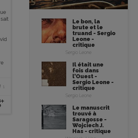
que
sait
Le bon, la
brute et le
truand - Sergio
Leone -
avid
critique
Sergio Leone
re
Il était une
fois dans
l’Ouest -
Sergio Leone -
1
critique
Sergio Leone
Le manuscrit
trouvé à
Saragosse -
Wojciech J.
Has - critique