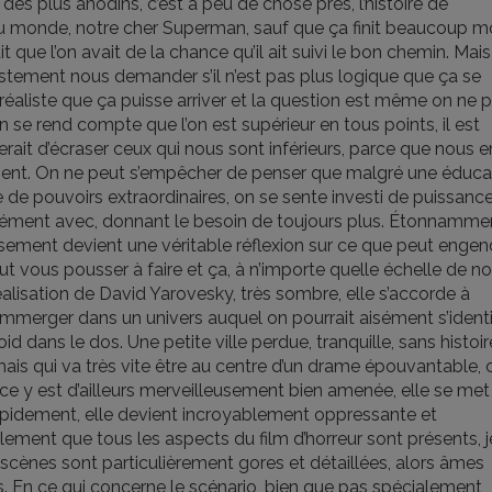
des plus anodins, c’est à peu de chose près, l’histoire de
 du monde, notre cher Superman, sauf que ça finit beaucoup m
t que l’on avait de la chance qu’il ait suivi le bon chemin. Mais
justement nous demander s’il n’est pas plus logique que ça se
us réaliste que ça puisse arriver et la question est même on ne 
on se rend compte que l’on est supérieur en tous points, il est
serait d’écraser ceux qui nous sont inférieurs, parce que nous e
ment. On ne peut s’empêcher de penser que malgré une éduca
 de pouvoirs extraordinaires, on se sente investi de puissance
orcément avec, donnant le besoin de toujours plus. Étonnamme
tissement devient une véritable réflexion sur ce que peut engen
eut vous pousser à faire et ça, à n’importe quelle échelle de no
réalisation de David Yarovesky, très sombre, elle s’accorde à
immerger dans un univers auquel on pourrait aisément s’identi
oid dans le dos. Une petite ville perdue, tranquille, sans histoir
ais qui va très vite être au centre d’un drame épouvantable, c
ce y est d’ailleurs merveilleusement bien amenée, elle se met
pidement, elle devient incroyablement oppressante et
lement que tous les aspects du film d’horreur sont présents, j
cènes sont particulièrement gores et détaillées, alors âmes
. En ce qui concerne le scénario, bien que pas spécialement