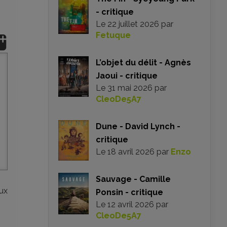
- critique
Le
22 juillet 2026
par
Fetuque
L’objet du délit - Agnès
Jaoui - critique
Le
31 mai 2026
par
CleoDe5A7
Dune - David Lynch -
critique
Le
18 avril 2026
par
Enzo
Sauvage - Camille
ux
Ponsin - critique
Le
12 avril 2026
par
CleoDe5A7