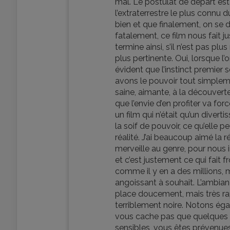
mal. Le postulat de départ est 
l’extraterrestre le plus connu
bien et que finalement, on se di
fatalement, ce film nous fait 
termine ainsi, s’il n’est pas pl
plus pertinente. Oui, lorsque l’
évident que l’instinct premier 
avons le pouvoir tout simple
saine, aimante, à la découverte
que l’envie d’en profiter va f
un film qui n’était qu’un diver
la soif de pouvoir, ce qu’elle p
réalité. J’ai beaucoup aimé la 
merveille au genre, pour nous 
et c’est justement ce qui fait fr
comme il y en a des millions, m
angoissant à souhait. L’ambian
place doucement, mais très ra
terriblement noire. Notons éga
vous cache pas que quelques s
sensibles, vous êtes prévenues