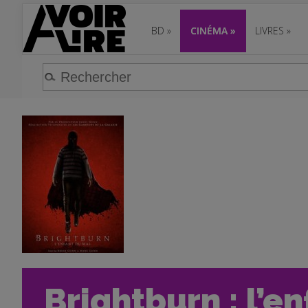
BD
»
CINÉMA
»
LIVRES
»
Brightburn : l’en