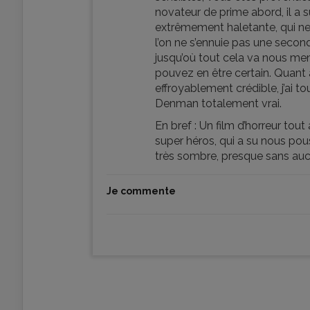
novateur de prime abord, il a su
extrêmement haletante, qui ne 
l’on ne s’ennuie pas une second
jusqu’où tout cela va nous me
pouvez en être certain. Quant 
effroyablement crédible, j’ai t
Denman totalement vrai.
En bref : Un film d’horreur tout
super héros, qui a su nous pous
très sombre, presque sans auc
Je commente