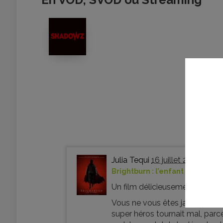
Julia Tequi
16 juillet 2019
Brightburn : l’enfant du mal - F
Un film délicieusement angoiss
Vous ne vous êtes jamais dema
super héros tournait mal, parce