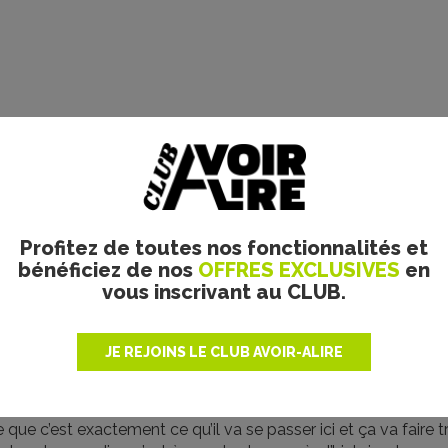
Profitez de toutes nos fonctionnalités et
bénéficiez de nos
OFFRES EXCLUSIVES
en
vous inscrivant au CLUB.
iche film
JE REJOINS LE CLUB AVOIR-ALIRE
ant !
ndé comment des pouvoirs presque divins seraient utilisés s
 que c’est exactement ce qu’il va se passer ici et ça va faire t