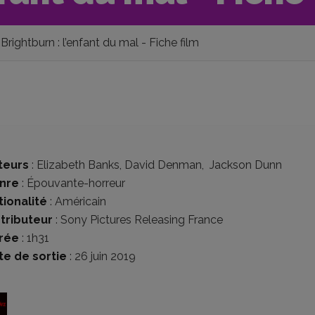
Brightburn : l’enfant du mal - Fiche film
teurs
:
Elizabeth Banks
,
David Denman
,
Jackson Dunn
nre
:
Épouvante-horreur
tionalité
:
Américain
stributeur
:
Sony Pictures Releasing France
rée
: 1h31
te de sortie
: 26 juin 2019