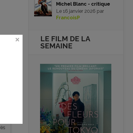
Michel Blanc - critique
Le
16 janvier 2026
par
FrancoisP
LE FILM DE
LA
SEMAINE
i un
rès