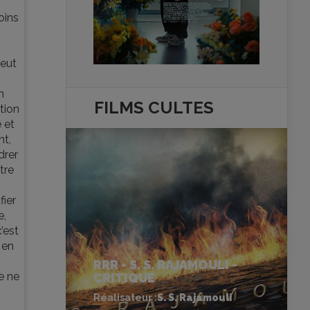
oins
peut
n
FILMS
CULTES
tion
 et
nt,
drer
tre
fier
e,
’est
 en
RRR - S. S. RAJAMOULI -
e ne
CRITIQUE
Réalisateur :
S. S. Rajamouli