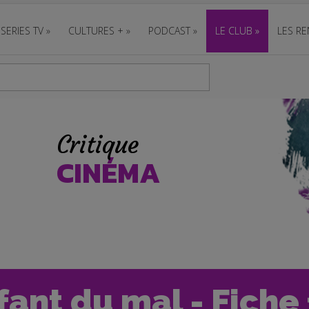
SERIES TV
»
CULTURES +
»
PODCAST
»
LE CLUB
»
LES RE
Critique
CINÉMA
fant du mal - Fiche 