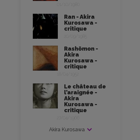
01/10/1980
Ran - Akira
Kurosawa -
critique
20/09/1985
Rashōmon -
Akira
Kurosawa -
critique
18/04/1952
Le château de
l’araignée -
Akira
Kurosawa -
critique
27/04/1966
Akira Kurosawa