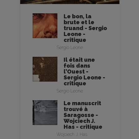
Le bon, la
brute et le
truand - Sergio
Leone -
critique
Sergio Leone
Il était une
fois dans
l’Ouest -
Sergio Leone -
critique
Sergio Leone
Le manuscrit
trouvé à
Saragosse -
Wojciech J.
Has - critique
Wojciech J. Has