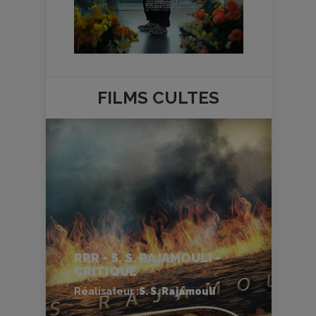
FILMS
CULTES
RRR - S. S. RAJAMOULI -
CRITIQUE
Réalisateur :
S. S. Rajamouli