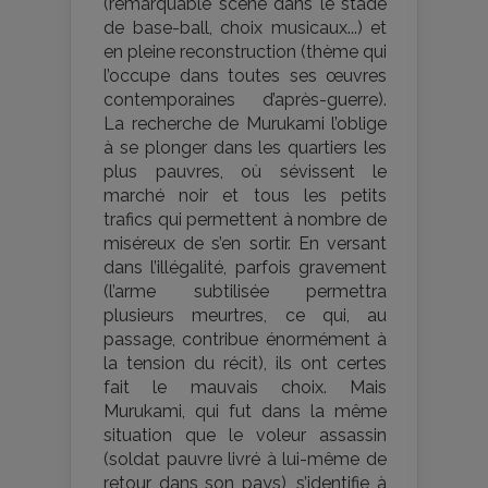
(remarquable scène dans le stade
de base-ball, choix musicaux...) et
en pleine reconstruction (thème qui
l’occupe dans toutes ses œuvres
contemporaines d’après-guerre).
La recherche de Murukami l’oblige
à se plonger dans les quartiers les
plus pauvres, où sévissent le
marché noir et tous les petits
trafics qui permettent à nombre de
miséreux de s’en sortir. En versant
dans l’illégalité, parfois gravement
(l’arme subtilisée permettra
plusieurs meurtres, ce qui, au
passage, contribue énormément à
la tension du récit), ils ont certes
fait le mauvais choix. Mais
Murukami, qui fut dans la même
situation que le voleur assassin
(soldat pauvre livré à lui-même de
retour dans son pays), s’identifie à