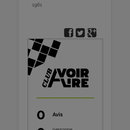
1961
0
Avis
personne