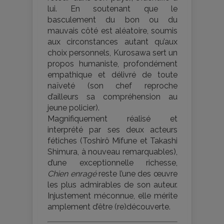
lui. En soutenant que le
basculement du bon ou du
mauvais côté est aléatoire, soumis
aux circonstances autant qu’aux
choix personnels, Kurosawa sert un
propos humaniste, profondément
empathique et délivré de toute
naïveté (son chef reproche
d’ailleurs sa compréhension au
jeune policier).
Magnifiquement réalisé et
interprété par ses deux acteurs
fétiches (Toshirô Mifune et Takashi
Shimura, à nouveau remarquables),
d’une exceptionnelle richesse,
Chien enragé
reste l’une des œuvre
les plus admirables de son auteur.
Injustement méconnue, elle mérite
amplement d’être (re)découverte.