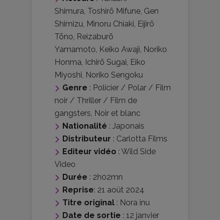
Shimura
,
Toshirō Mifune
,
Gen
Shimizu
,
Minoru Chiaki
,
Eijirō
Tōno
,
Reizaburō
Yamamoto
,
Keiko Awaji
,
Noriko
Honma
,
Ichirō Sugai
,
Eiko
Miyoshi
,
Noriko Sengoku
Genre
:
Policier / Polar / Film
noir / Thriller / Film de
gangsters
,
Noir et blanc
Nationalité
:
Japonais
Distributeur
:
Carlotta Films
Editeur vidéo
:
Wild Side
Video
Durée
: 2h02mn
Reprise
: 21 août 2024
Titre original
: Nora inu
Date de sortie
: 12 janvier