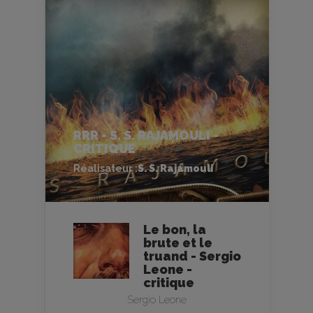
RRR - S. S. RAJAMOULI -
CRITIQUE
Réalisateur :
S. S. Rajamouli
Le bon, la
brute et le
truand - Sergio
Leone -
critique
Sergio Leone