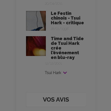
20/04/2011
Le Festin
chinois - Tsui
Hark - critique
28/01/1998
Time and Tide
de Tsui Hark
crée
l’événement
en blu-ray
12/12/2001
Tsui Hark
VOS AVIS