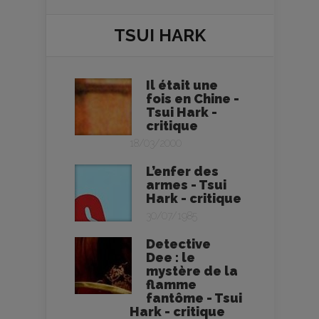
TSUI HARK
Il était une
fois en Chine -
Tsui Hark -
critique
18/03/2000
L’enfer des
armes - Tsui
Hark - critique
30/07/1985
Detective
Dee : le
mystère de la
flamme
fantôme - Tsui
Hark - critique