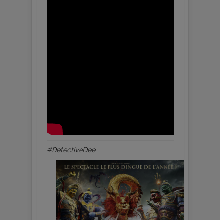
#DetectiveDee