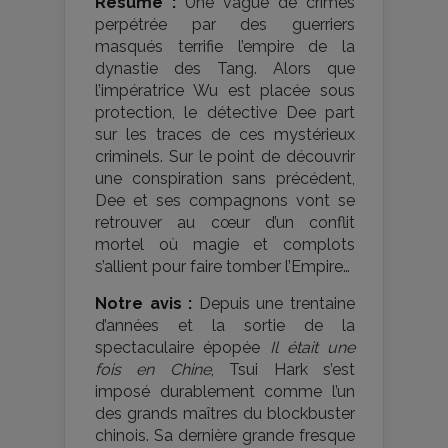
Résumé :
Une vague de crimes
perpétrée par des guerriers
masqués terrifie l’empire de la
dynastie des Tang. Alors que
l’impératrice Wu est placée sous
protection, le détective Dee part
sur les traces de ces mystérieux
criminels. Sur le point de découvrir
une conspiration sans précédent,
Dee et ses compagnons vont se
retrouver au cœur d’un conflit
mortel où magie et complots
s’allient pour faire tomber l’Empire…
Notre avis :
Depuis une trentaine
d’années et la sortie de la
spectaculaire épopée
Il était une
fois en Chine
, Tsui Hark s’est
imposé durablement comme l’un
des grands maîtres du blockbuster
chinois. Sa dernière grande fresque