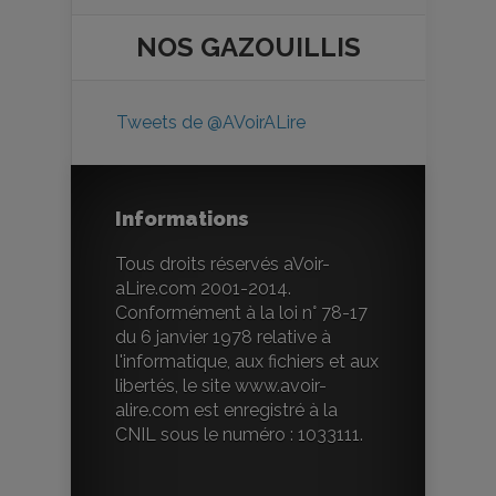
NOS
GAZOUILLIS
Tweets de @AVoirALire
Informations
Tous droits réservés aVoir-
aLire.com 2001-2014.
Conformément à la loi n° 78-17
du 6 janvier 1978 relative à
l'informatique, aux fichiers et aux
libertés, le site www.avoir-
alire.com est enregistré à la
CNIL sous le numéro : 1033111.