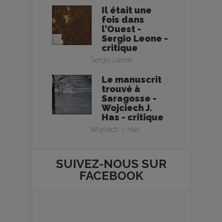
Il était une
fois dans
l’Ouest -
Sergio Leone -
critique
Sergio Leone
Le manuscrit
trouvé à
Saragosse -
Wojciech J.
Has - critique
Wojciech J. Has
SUIVEZ-NOUS SUR
FACEBOOK