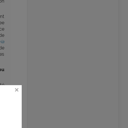
on
nt
ee
ce
 de
via
de
les
ou
té
es
es
si,
st
ls