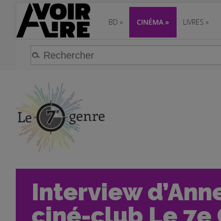
BD
»
CINÉMA
»
LIVRES
»
Interview d’Ann
ciné-club Le 7e