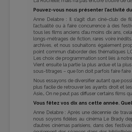
La Rochelle, mais n’a pas encore trouvé de dis
Pouvez-vous nous présenter l’activité du
Anne Delabre : Il s’agit d’un ciné-club de
l’actualité ou à faire concurrence à des fest
tous les films anciens d’au moins dix ans, ce
longs-métrages de fiction, rares voire inédits.
archives, et nous souhaitons également prop
point commun d’aborder des thématiques LGBT
Les choix de programmation sont liés à notr
Vient ensuite la partie la plus ardue et la pl
sous-titrages – que l’on doit parfois faire fa
Nous essayons de diversifier autant que possi
plus facile de retrouver les ayants droit et 
Asie… On ne peut pas diffuser certains films qu
Vous fêtez vos dix ans cette année. Quel
Anne Delabre : Après une décennie de travai
nous soyons fidèles au cinéma Le Brady de
d’autres cinémas parisiens, dans des festi
également des séances dans des bibliothèque