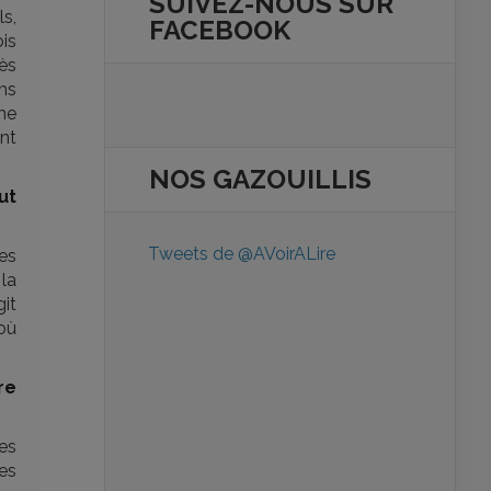
SUIVEZ-NOUS SUR
s,
FACEBOOK
is
ès
ms
me
int
NOS
GAZOUILLIS
ut
Tweets de @AVoirALire
les
la
git
 où
re
es
es