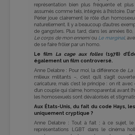
représentation bien plus fréquente et p
assumés comme tels, intégrés à l’histoire. Da
Périer joue clairement le rôle d’un homosexu
naturellement. Il y a beaucoup d’autres exe
de gangsters. Plus tard, dans les années 80,
Le corps de mon ennemi
ou
Le marginal
, av
de se faire frôler par un homo.
Le film
La cage aux folles
(1978) d’Éd
également un film controversé.
Anne Delabre : Pour moi, la différence de
La 
milieux militants –, c’est qu’il s’agit ouv
caricature, mais c’est le principe : on rit avec
d’un couple qui s’aime, homoparental avant l’h
les homosexuels sont dévalorisés et stigmati
Aux États-Unis, du fait du code Hays, 
uniquement cryptique ?
Anne Delabre : Tout à fait ; à ce sujet, 
représentations LGBT dans le cinéma holl