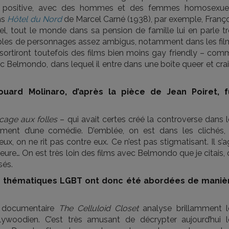
lus positive, avec des hommes et des femmes homosexuel
ns
Hôtel du Nord
de Marcel Carné (1938), par exemple, Franço
el, tout le monde dans sa pension de famille lui en parle tr
mples de personnages assez ambigus, notamment dans les fil
 sortiront toutefois des films bien moins gay friendly – com
ec Belmondo, dans lequel il entre dans une boîte queer et cra
ouard Molinaro, d’après la pièce de Jean Poiret, f
cage aux folles
– qui avait certes créé la controverse dans 
ertement d’une comédie. D’emblée, on est dans les clichés, 
 eux, on ne rit pas contre eux. Ce n’est pas stigmatisant. Il s’a
eure… On est très loin des films avec Belmondo que je citais,
sés.
les thématiques LGBT ont donc été abordées de maniè
le documentaire
The Celluloid Closet
analyse brillamment l
ywoodien. C’est très amusant de décrypter aujourd’hui l