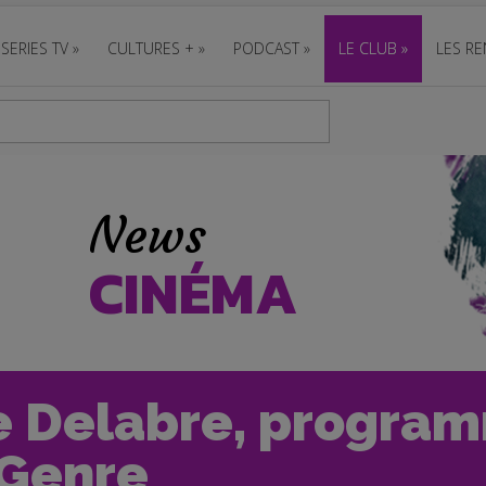
SERIES TV
»
CULTURES +
»
PODCAST
»
LE CLUB
»
LES RE
News
CINÉMA
e Delabre, progra
 Genre