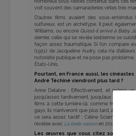
nombreux sous-textes contenus dans ces film
voit souvent des camaraderies viriles très ma
D’autres films avaient des sous-entendus 
sulfureux, est un archétype. Il peut égalemen
Williams, ou encore
Qu’est-il arrivé à Baby J
dernier, celle qui se révèle lesbienne se suic
façon assez traumatique. Si l’on compare ave
(1951) de Jacqueline Audry, cela n’a d’ailleurs
notoriété publique et ne pose pas problème. Le
États-Unis.
Pourtant, en France aussi, les cinéast
André Téchiné viendront plus tard ?
Anne Delabre : Effectivement, et même u
jusqu’assez tardivement, jusqu’aux
Roseaux 
films à cette lumière-là, comme Marcel Carné
gays, ils n’arriveront que plus tard, à la fin
ce sera assez tardif : Céline Sciamma réali
révélée avec
La belle saison
en 2015.
Les œuvres que vous citez sont des fil