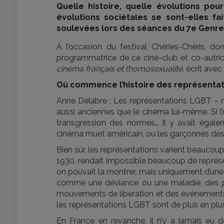
Quelle histoire, quelle évolutions po
évolutions sociétales se sont-elles fai
soulevées lors des séances du 7e Genre
À l’occasion du festival Chéries-Chéris, 
programmatrice de ce ciné-club et co-autri
cinéma français et l’homosexualité
, écrit ave
Où commence l’histoire des représentat
Anne Delabre : Les représentations LGBT – m
aussi anciennes que le cinéma lui-même. Si l’
transgression des normes… Il y avait égale
cinéma muet américain, ou les garçonnes des
Bien sûr, les représentations varient beaucoup 
1930, rendait impossible beaucoup de représen
on pouvait la montrer, mais uniquement d’une
comme une déviance ou une maladie, des p
mouvements de libération et des événements
les représentations LGBT sont de plus en plus
En France en revanche, il n’y a jamais eu d