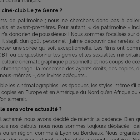
tributeur français.
 ciné-club Le 7e Genre ?
 films de patrimoine ; nous ne cherchons donc pas à coller
ivals et avant-premières. Pour autant, « de patrimoine » inc
la n’a donc rien de poussiéreux ! Nous sommes focalisés sur 
 Il s’agit d’un goût personnel : j’aime découvrir des raretés, 
oser une soirée qui soit exceptionnelle. Les films ont com
 ou de questionner les genres et les sexualités minoritaire
e culture cinématographique personnelle et nos coups de cœu
us chronophage : la recherche des ayants droits, des copies, 
ire nous-mêmes –, des invités adéquats…
ble les cinématographies, les époques, les styles, même s’il 
les copies en Europe et en Amérique du Nord qu’en Afrique ou
’on aimerait.
le sera votre actualité ?
l acharné, nous avons décidé de ralentir la cadence. Bien q
puis nos débuts, nous nous sommes toujours déplacés : da
vals ou en région, comme à Lyon ou Bordeaux. Nous organiso
s, des maisons d’arrêt ou des établissements scolaires. No