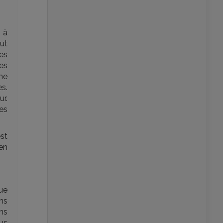
 à
lut
des
des
me
s.
r.
des
est
 en
ue
ns
ns
us