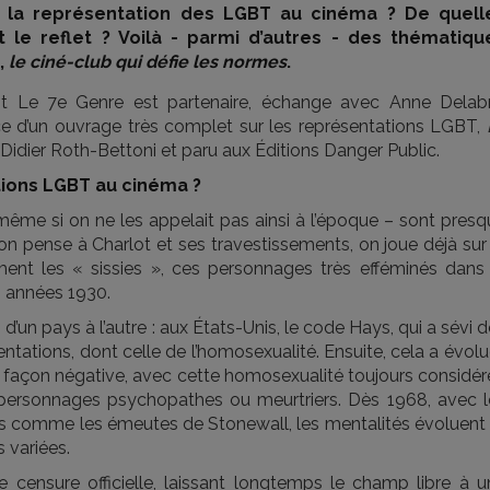
ur la représentation des LGBT au cinéma ? De quell
t le reflet ? Voilà - parmi d’autres - des thématiqu
,
le ciné-club qui défie les normes
.
dont Le 7e Genre est partenaire, échange avec Anne Delabr
ce d’un ouvrage très complet sur les représentations LGBT,
c Didier Roth-Bettoni et paru aux Éditions Danger Public.
ions LGBT au cinéma ?
ême si on ne les appelait pas ainsi à l’époque – sont presq
on pense à Charlot et ses travestissements, on joue déjà sur
ment les « sissies », ces personnages très efféminés dans 
 années 1930.
d’un pays à l’autre : aux États-Unis, le code Hays, qui a sévi 
tations, dont celle de l’homosexualité. Ensuite, cela a évolu
 façon négative, avec cette homosexualité toujours considér
ersonnages psychopathes ou meurtriers. Dès 1968, avec l
 comme les émeutes de Stonewall, les mentalités évoluent 
 variées.
e censure officielle, laissant longtemps le champ libre à u