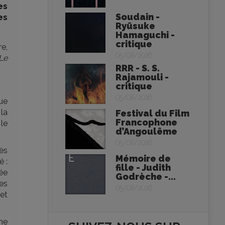
es
Soudain -
es
Ryūsuke
Hamaguchi -
critique
e,
05/08/2026
Le
RRR - S. S.
Rajamouli -
critique
05/08/2026
ue
 la
Festival du Film
Francophone
le
d’Angoulême
05/08/2026
dès
Mémoire de
é :
fille - Judith
ée
Godrèche -...
es
05/08/2026
et
ne