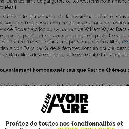
s. Dans les films de gangsters ou les westerns notamment, 
rquées !
lesbiens : le personnage de la lesbienne vampire, souve
t s’agir de films
camp
, comme les adaptations de Tenness
ane
de Robert Aldrich ou
La rumeur
de William Wyler. Dans 
ide ; pour le public qui se sent concerné, cela peut être vécu
c un autre film situé dans une pension de jeunes filles,
Oli
 rien à voir. Dans
Olivia
, deux femmes sont en couple, c’est 
s deux films illustrent bien la différence entre la France et 
es ouvertement homosexuels tels que Patrice Chéreau 
n cinéaste comme André Téchiné cachera son homosexuali
sauvages
(1994). Avant cela, on pouvait toutefois décoder s
 avant lui. Si l’on prend François Ozon ou d’autres cinéast
 des années 1990 ou dans les années 2000. Pour les femmes aus
sera
Naissance des pieuvres
en 2007 et Catherine Corsini s’e
Profitez de toutes nos fonctionnalités et
ms grand public, avec des interprètes connus. Ont-i