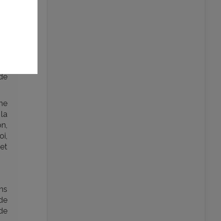
si,
er
eu
is
ne
 de
ne
 la
on,
oi,
et
ns
de
 de