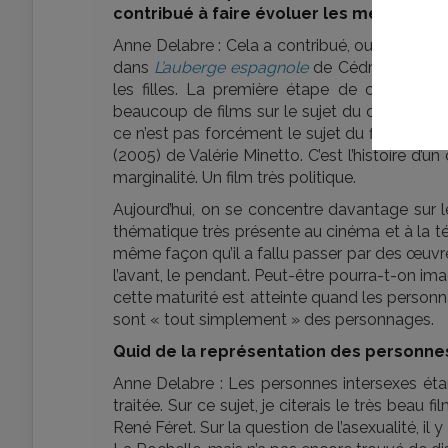
contribué à faire évoluer les mentalités 
Anne Delabre : Cela a contribué, oui. La banali
dans
L’auberge espagnole
de Cédric Klapisc
les filles. La première étape de cette banal
beaucoup de films sur le sujet du coming o
ce n’est pas forcément le sujet du film. L’un
(2005) de Valérie Minetto. C’est l’histoire d’
marginalité. Un film très politique.
Aujourd’hui, on se concentre davantage sur l
thématique très présente au cinéma et à la té
même façon qu’il a fallu passer par des œuvres 
l’avant, le pendant. Peut-être pourra-t-on ima
cette maturité est atteinte quand les person
sont « tout simplement » des personnages.
Quid de la représentation des personne
Anne Delabre : Les personnes intersexes ét
traitée. Sur ce sujet, je citerais le très beau f
René Féret. Sur la question de l’asexualité, il y