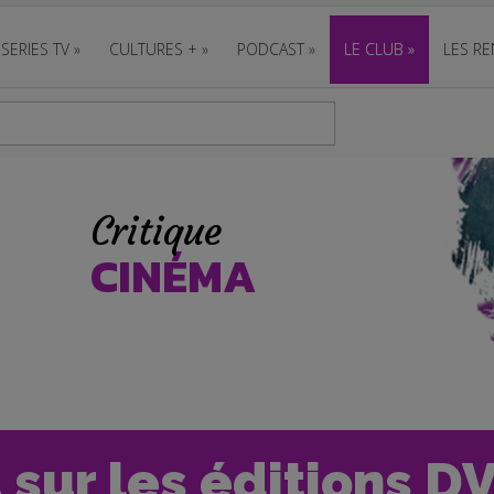
SERIES TV
»
CULTURES +
»
PODCAST
»
LE CLUB
»
LES RE
Critique
CINÉMA
t sur les éditions D