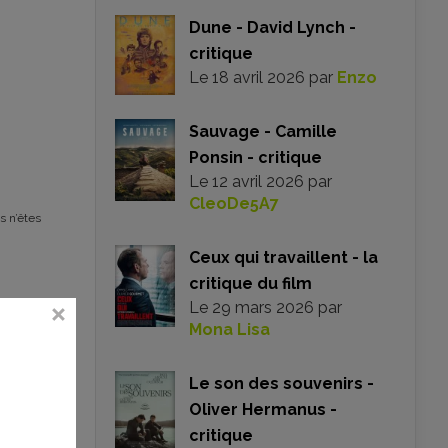
Dune - David Lynch -
critique
Le
18 avril 2026
par
Enzo
Sauvage - Camille
Ponsin - critique
Le
12 avril 2026
par
CleoDe5A7
s n’êtes
Ceux qui travaillent - la
critique du film
Le
29 mars 2026
par
Mona Lisa
Le son des souvenirs -
Oliver Hermanus -
critique