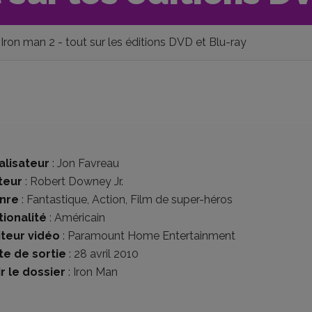
Iron man 2 - tout sur les éditions DVD et Blu-ray
alisateur
:
Jon Favreau
teur
:
Robert Downey Jr.
nre
:
Fantastique
,
Action
,
Film de super-héros
tionalité
:
Américain
iteur vidéo
:
Paramount Home Entertainment
te de sortie
: 28 avril 2010
r le dossier
:
Iron Man