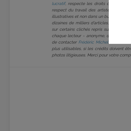
lucratif
, respecte les droits d’auteur et
respect du travail des artistes que nous
illustratives et non dans un but d’exploi
dizaines de milliers d’articles, et une é
sur certains clichés repris sur notre pl
chaque lecteur - anonyme, distributeur, 
de contacter
Frédéric Michel
, rédacteur
plus utilisables, si les crédits doivent 
photos litigieuses. Merci pour votre comp