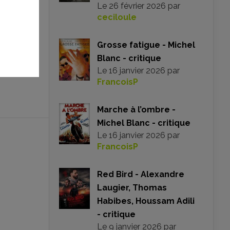
Le
26 février 2026
par
ceciloule
Grosse fatigue - Michel
Blanc - critique
Le
16 janvier 2026
par
FrancoisP
Marche à l’ombre -
Michel Blanc - critique
Le
16 janvier 2026
par
FrancoisP
Red Bird - Alexandre
Laugier, Thomas
Habibes, Houssam Adili
- critique
Le
9 janvier 2026
par