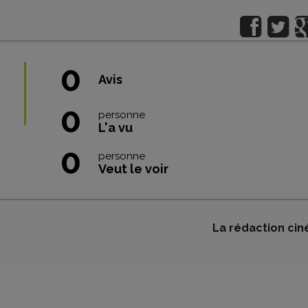
0
Avis
0
personne
L'a vu
0
personne
Veut le voir
La rédaction cin