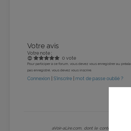
Votre avis
Votre note :
0 vote
Pour participer à ce forum, vous devez vous enregistrer au préalab
pas enregistré, vous devez vous inscrire.
Connexion
|
S’inscrire
|
mot de passe oublié ?
aVoir-aLire.com, dont le contenu est p