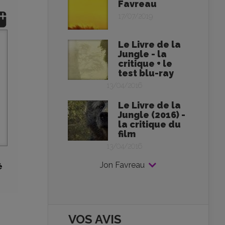
Favreau
17/07/2019
Le Livre de la
Jungle - la
critique + le
test blu-ray
13/04/2016
Le Livre de la
Jungle (2016) -
la critique du
film
13/04/2016
Jon Favreau
é
VOS AVIS