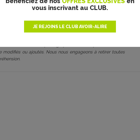
bénéficiez de nos
OFFRES EXCLUSIVES
en
 s’est toujours engagé à être rigoureux sur ce point, dans le
vous inscrivant au CLUB.
 cherchons à valoriser. Les photos sont utilisées à des fins
tation commerciale. Après plusieurs décennies d’existence, des
volution de notre équipe de rédacteurs, mais aussi des droits
JE REJOINS LE CLUB AVOIR-ALIRE
ateforme, nous comptons sur la bienveillance et vigilance de
attaché de presse, artiste, photographe. Ayez la gentillesse
 en chef, si certaines photographies ne sont pas ou ne sont
être modifiés ou ajoutés. Nous nous engageons à retirer toutes
réhension.