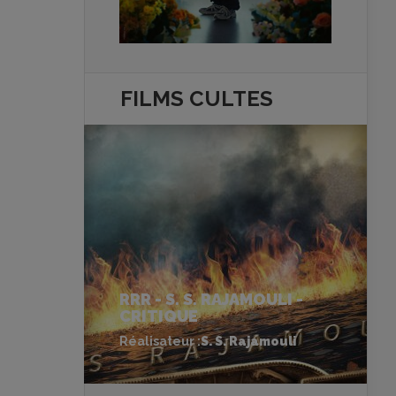
FILMS
CULTES
RRR - S. S. RAJAMOULI -
CRITIQUE
Réalisateur :
S. S. Rajamouli