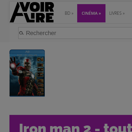
BD
»
CINÉMA
»
LIVRES
»
Iron man 2 - tou