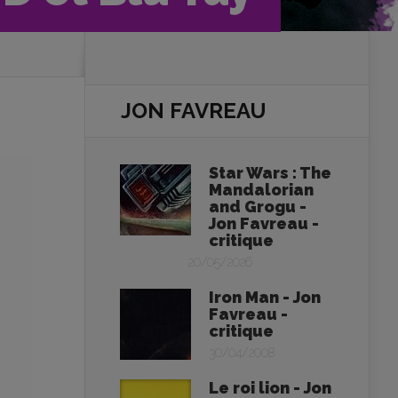
JON FAVREAU
Star Wars : The
Mandalorian
and Grogu -
Jon Favreau -
critique
20/05/2026
Iron Man - Jon
Favreau -
critique
30/04/2008
Le roi lion - Jon