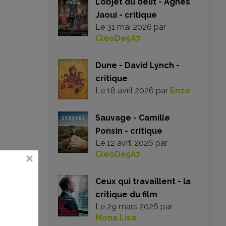
L’objet du délit - Agnès
Jaoui - critique
Le
31 mai 2026
par
CleoDe5A7
Dune - David Lynch -
critique
Le
18 avril 2026
par
Enzo
Sauvage - Camille
Ponsin - critique
Le
12 avril 2026
par
CleoDe5A7
Ceux qui travaillent - la
 de
critique du film
 de
Le
29 mars 2026
par
ine
Mona Lisa