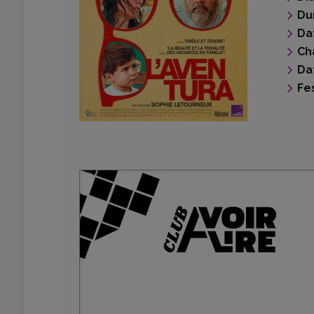
Du
Da
Ch
Da
Fes