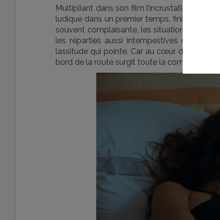
Multipliant dans son film l’incrustation de séq
ludique dans un premier temps, finit par trouve
souvent complaisante, les situations se banal
les réparties aussi intempestives qu’inatte
lassitude qui pointe. Car au cœur de ce chao
bord de la route surgit toute la complicité d’u