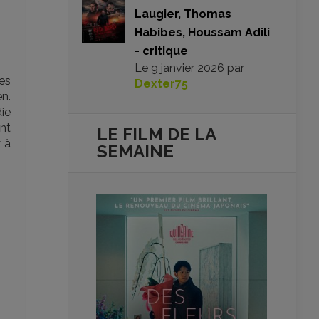
Laugier, Thomas
Habibes, Houssam Adili
- critique
Le
9 janvier 2026
par
tes
Dexter75
en.
ie
ent
LE FILM DE
LA
 à
SEMAINE