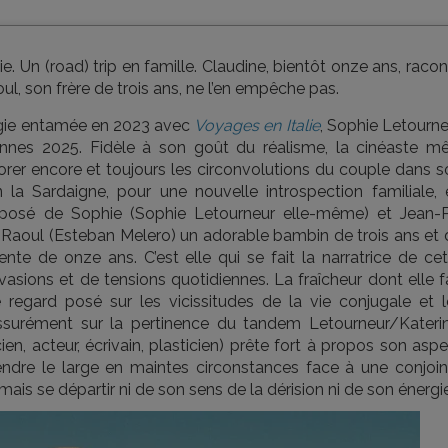
e. Un (road) trip en famille. Claudine, bientôt onze ans, raco
l, son frère de trois ans, ne l’en empêche pas.
ogie entamée en 2023 avec
Voyages en Italie
, Sophie Letourne
annes 2025. Fidèle à son goût du réalisme, la cinéaste mê
lorer encore et toujours les circonvolutions du couple dans 
on la Sardaigne, pour une nouvelle introspection familiale, 
sé de Sophie (Sophie Letourneur elle-même) et Jean-P
s, Raoul (Esteban Melero) un adorable bambin de trois ans et
nte de onze ans. C’est elle qui se fait la narratrice de cet
sions et de tensions quotidiennes. La fraîcheur dont elle fa
 regard posé sur les vicissitudes de la vie conjugale et l
 assurément sur la pertinence du tandem Letourneur/Katerin
ien, acteur, écrivain, plasticien) prête fort à propos son asp
endre le large en maintes circonstances face à une conjoin
is se départir ni de son sens de la dérision ni de son énergie