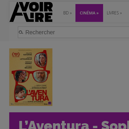
BD
»
CINÉMA
»
LIVRES
»
L’Aventura - Sop