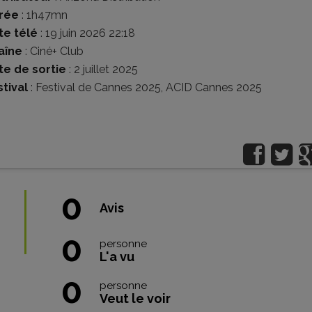
rée
: 1h47mn
te télé
: 19 juin 2026 22:18
aîne
: Ciné+ Club
te de sortie
: 2 juillet 2025
tival
:
Festival de Cannes 2025
,
ACID Cannes 2025
0
Avis
0
personne
L'a vu
0
personne
Veut le voir