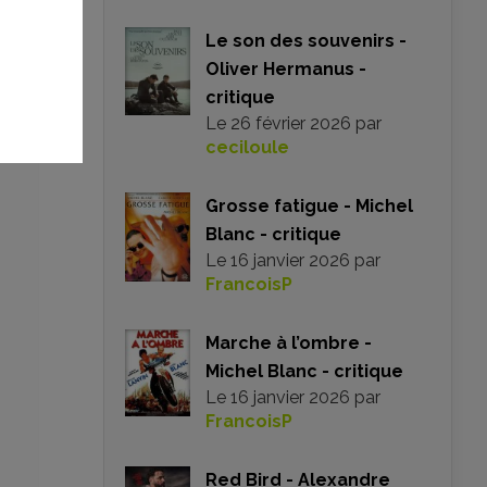
dé,
Le son des souvenirs -
ion
nt,
Oliver Hermanus -
la
critique
au
Le
26 février 2026
par
ceciloule
Grosse fatigue - Michel
Blanc - critique
Le
16 janvier 2026
par
FrancoisP
Marche à l’ombre -
Michel Blanc - critique
Le
16 janvier 2026
par
FrancoisP
Red Bird - Alexandre