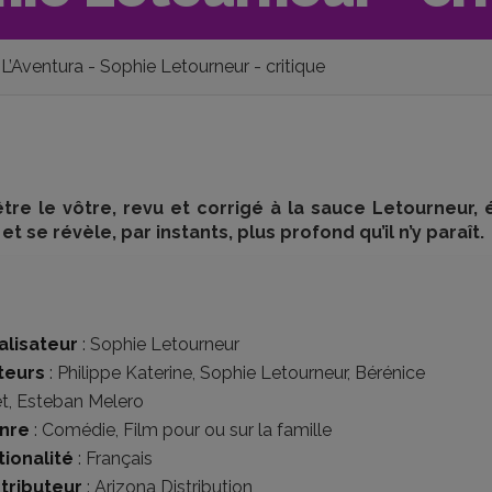
L’Aventura - Sophie Letourneur - critique
être le vôtre, revu et corrigé à la sauce Letourneur, 
 se révèle, par instants, plus profond qu’il n’y paraît.
alisateur
:
Sophie Letourneur
teurs
:
Philippe Katerine
,
Sophie Letourneur
,
Bérénice
t
,
Esteban Melero
nre
:
Comédie
,
Film pour ou sur la famille
tionalité
:
Français
stributeur
:
Arizona Distribution