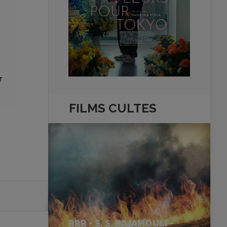
r
FILMS
CULTES
RRR - S. S. RAJAMOULI -