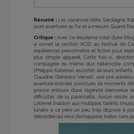
Résumé :
Les vacances d’été. Sardaigne, Itali
leurs aventures au fur et à mesure. Quand Raou
Critique :
Avec ce deuxième volet d’une tril
a ouvert la section ACID au festival de C
expériences personnelles et fiction pour exp
plus simple appareil. Cette fois-ci, directi
compagnie du même duo hétéroclite compo
(Philippe Katerine), escortés de leurs enfant
Claudine (Bérénice Vernet), une pré-adolesce
aventure estivale, ponctuée de moments d’éva
preuve entoure d’une légèreté bienvenue le
difficultés de la parentalité. Aucun doute
L’éternel trublion aux multiples talents (music
lunaire à ce père un peu trop disposé à pr
débordée qui rêve d’échappées belles sans jama