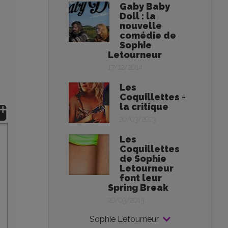
Gaby Baby
Doll : la
nouvelle
comédie de
Sophie
Letourneur
17/12/2014
Les
Coquillettes -
la critique
20/03/2013
Les
Coquillettes
de Sophie
Letourneur
font leur
Spring Break
20/03/2013
Sophie Letourneur