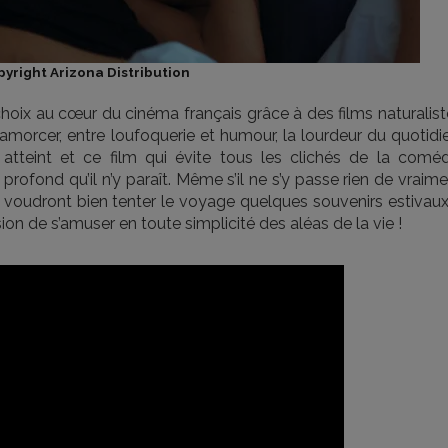
yright Arizona Distribution
choix au cœur du cinéma français grâce à des films naturalis
amorcer, entre loufoquerie et humour, la lourdeur du quotidi
atteint et ce film qui évite tous les clichés de la coméd
 profond qu’il n’y paraît. Même s’il ne s’y passe rien de vraim
i voudront bien tenter le voyage quelques souvenirs estivaux
ion de s’amuser en toute simplicité des aléas de la vie !