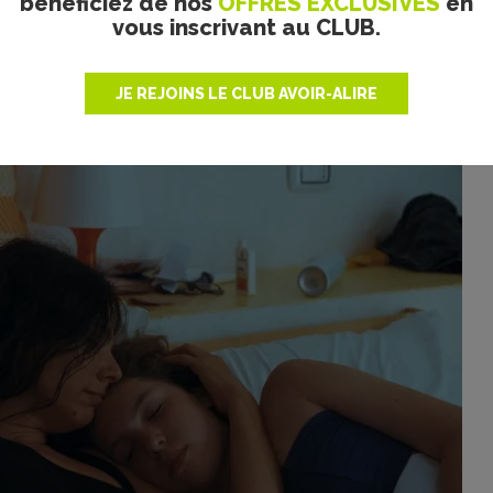
bénéficiez de nos
OFFRES EXCLUSIVES
en
uences préenregistrées, l’autrice disperse son récit. Ce procé
vous inscrivant au CLUB.
r ses limites. Entre spontanéité parfois triviale et autodéris
isent, les dialogues perdent de leur acuité. Fort heureuseme
ndues du jeune Raoul permettent de contourner l’écueil de 
JE REJOINS LE CLUB AVOIR-ALIRE
s joyeusement organisé qui en laissera cependant plus d’un 
n casting de bon aloi, entre humour et authenticité.