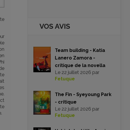
nte
VOS AVIS
ur
le
son
Team building - Katia
en
Lanero Zamora -
hi
critique de la novella
 de
Le
22 juillet 2026
par
te
Fetuque
it
es
e.
The Fin - Syeyoung Park
ect
- critique
te
Le
22 juillet 2026
par
.
Fetuque