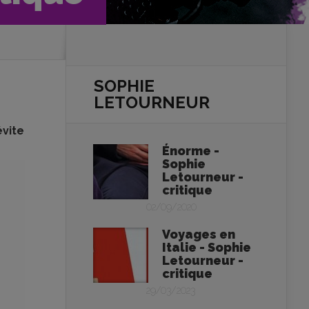
SOPHIE
LETOURNEUR
évite
Énorme -
Sophie
Letourneur -
critique
02/09/2020
Voyages en
Italie - Sophie
Letourneur -
critique
29/03/2023