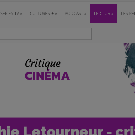
SERIES TV
»
CULTURES +
»
PODCAST
»
LE CLUB
»
LES RE
Critique
CINÉMA
hie Letourneur - cr