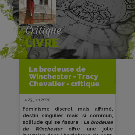
Critique
LIVRE
Accueil
Livres
Critiques livres
La brodeuse de
La brodeuse de Winchester - Tracy
Winchester - Tracy
Chevalier - critique
Chevalier - critique
Le 29 juin 2020
Féminisme discret mais affirmé,
destin singulier mais si commun,
solitude qui se fissure :
La brodeuse
de Winchester
offre une jolie