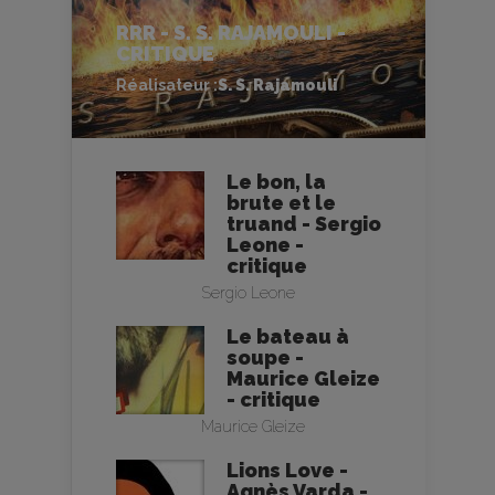
RRR - S. S. RAJAMOULI -
CRITIQUE
Réalisateur :
S. S. Rajamouli
Le bon, la
brute et le
truand - Sergio
Leone -
critique
Sergio Leone
Le bateau à
soupe -
Maurice Gleize
- critique
Maurice Gleize
Lions Love -
Agnès Varda -