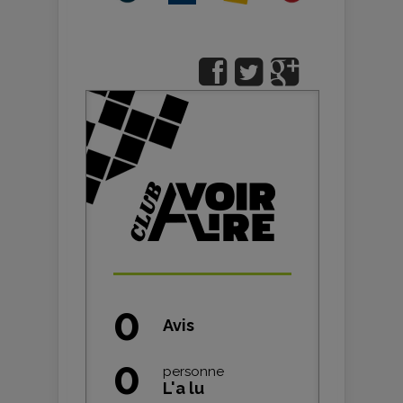
0
Avis
0
personne
L'a lu