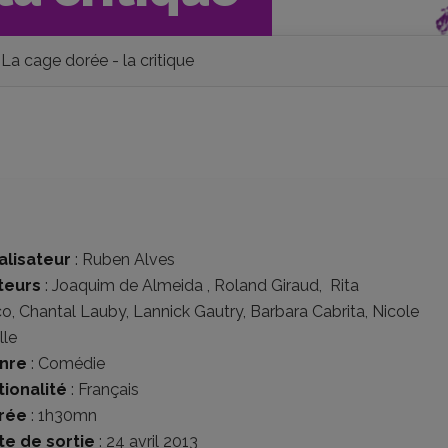
La cage dorée - la critique
alisateur
:
Ruben Alves
teurs
:
Joaquim de Almeida
,
Roland Giraud
,
Rita
co
,
Chantal Lauby
,
Lannick Gautry
,
Barbara Cabrita
,
Nicole
lle
nre
:
Comédie
tionalité
:
Français
rée
: 1h30mn
te de sortie
: 24 avril 2013