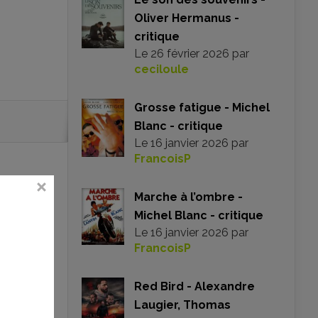
Oliver Hermanus -
critique
Le
26 février 2026
par
ceciloule
Grosse fatigue - Michel
Blanc - critique
Le
16 janvier 2026
par
FrancoisP
Marche à l’ombre -
Michel Blanc - critique
Le
16 janvier 2026
par
FrancoisP
Red Bird - Alexandre
Laugier, Thomas