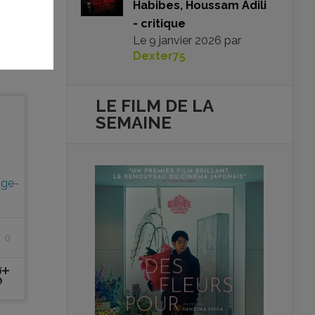
Habibes, Houssam Adili
- critique
Le
9 janvier 2026
par
Dexter75
LE FILM DE
LA
SEMAINE
age-
0