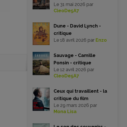
Le
31 mai 2026
par
CleoDe5A7
Dune - David Lynch -
critique
Le
18 avril 2026
par
Enzo
Sauvage - Camille
Ponsin - critique
Le
12 avril 2026
par
CleoDe5A7
Ceux qui travaillent - la
critique du film
Le
29 mars 2026
par
Mona Lisa
Le son des souvenirs -