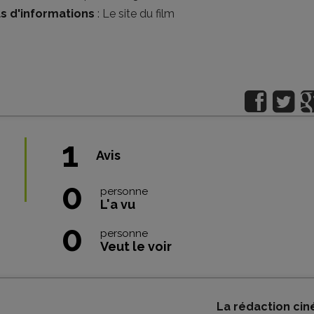
us d'informations
:
Le site du film
1
Avis
0
personne
L'a vu
0
personne
Veut le voir
La rédaction cin