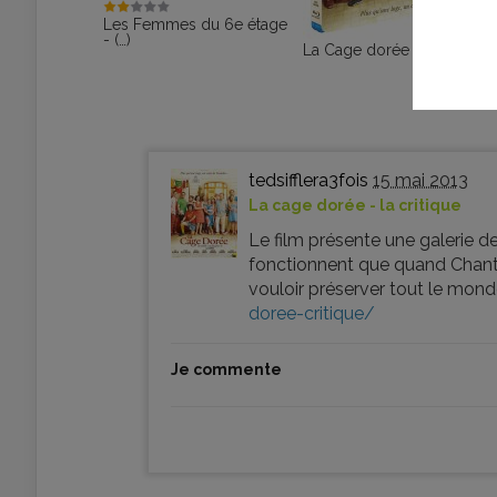
Les Femmes du 6e étage
- (…)
La Cage dorée - le test (…)
tedsifflera3fois
15 mai 2013
La cage dorée - la critique
Le film présente une galerie 
fonctionnent que quand Chantal
vouloir préserver tout le monde
doree-critique/
Je commente