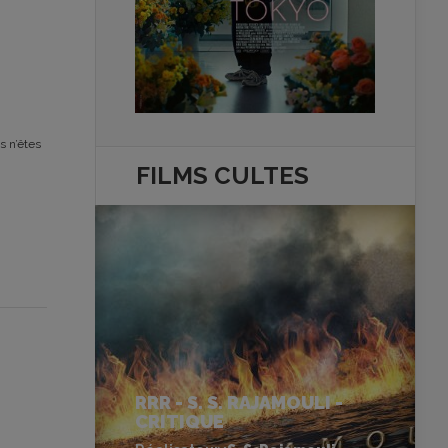
s n’êtes
FILMS
CULTES
RRR - S. S. RAJAMOULI -
CRITIQUE