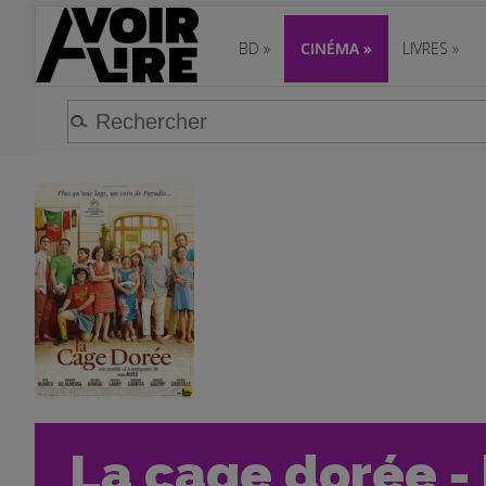
BD
»
CINÉMA
»
LIVRES
»
La cage dorée - 