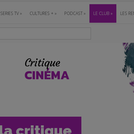
SERIES TV
»
CULTURES +
»
PODCAST
»
LE CLUB
»
LES RE
Critique
CINÉMA
la critique