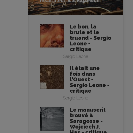
Réalisateur :
S. S. Rajamouli
Le bon, la
brute et le
truand - Sergio
Leone -
critique
Sergio Leone
Il était une
fois dans
l’Ouest -
Sergio Leone -
critique
Sergio Leone
Le manuscrit
trouvé à
Saragosse -
Wojciech J.
Has - critique