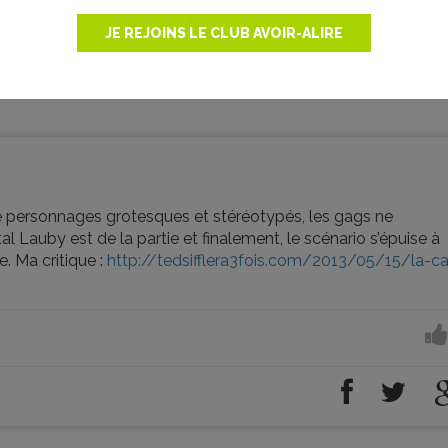
JE REJOINS LE CLUB AVOIR-ALIRE
de personnages grotesques et stéréotypés, les gags ne
 Lauby est de la partie et finalement, le scénario s’épuise à
. Ma critique :
http://tedsifflera3fois.com/2013/05/15/la-c