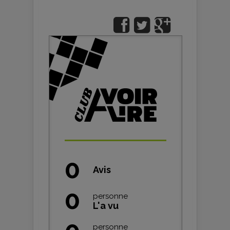
0
Avis
0
personne
L'a vu
personne