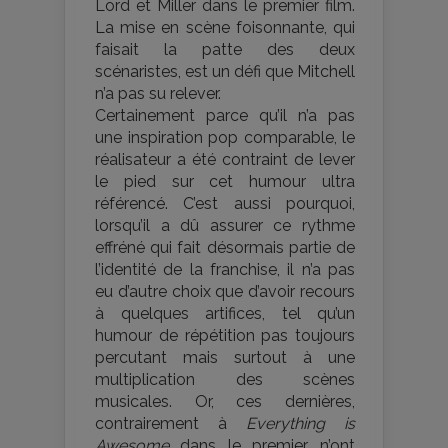
Lord et Miller dans le premier film.
La mise en scène foisonnante, qui
faisait la patte des deux
scénaristes, est un défi que Mitchell
n’a pas su relever.
Certainement parce qu’il n’a pas
une inspiration pop comparable, le
réalisateur a été contraint de lever
le pied sur cet humour ultra
référencé. C’est aussi pourquoi,
lorsqu’il a dû assurer ce rythme
effréné qui fait désormais partie de
l’identité de la franchise, il n’a pas
eu d’autre choix que d’avoir recours
à quelques artifices, tel qu’un
humour de répétition pas toujours
percutant mais surtout à une
multiplication des scènes
musicales. Or, ces dernières,
contrairement à
Everything is
Awesome
dans le premier, n’ont