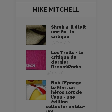
MIKE MITCHELL
Shrek 4, il était
une fin : la
critique
30/06/2010
Les Trolls - la
critique du
dernier
DreamWorks
19/10/2016
Bob l’Eponge
le film : un
héros sort de
l’eau - une
édition
collector en blu-
ray