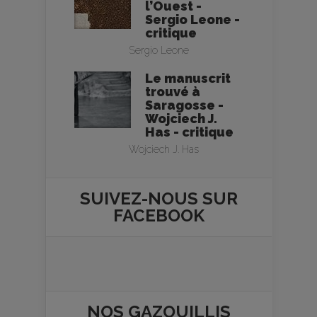
l’Ouest -
Sergio Leone -
critique
Sergio Leone
Le manuscrit
trouvé à
Saragosse -
Wojciech J.
Has - critique
Wojciech J. Has
SUIVEZ-NOUS SUR
FACEBOOK
NOS
GAZOUILLIS