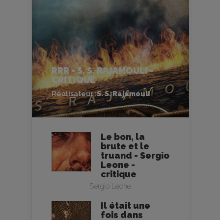
RRR - S. S. RAJAMOULI -
CRITIQUE
Réalisateur :
S. S. Rajamouli
Le bon, la
brute et le
truand - Sergio
Leone -
critique
Sergio Leone
Il était une
fois dans