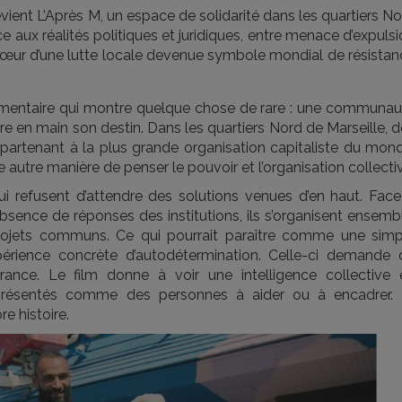
ent L’Après M, un espace de solidarité dans les quartiers No
ce aux réalités politiques et juridiques, entre menace d’expuls
cœur d’une lutte locale devenue symbole mondial de résistan
entaire qui montre quelque chose de rare : une communau
re en main son destin. Dans les quartiers Nord de Marseille, 
ppartenant à la plus grande organisation capitaliste du mond
une autre manière de penser le pouvoir et l’organisation collecti
 refusent d’attendre des solutions venues d’en haut. Face
bsence de réponses des institutions, ils s’organisent ensemb
 projets communs. Ce qui pourrait paraître comme une simp
érience concrète d’autodétermination. Celle-ci demande 
érance. Le film donne à voir une intelligence collective 
résentés comme des personnes à aider ou à encadrer. I
e histoire.