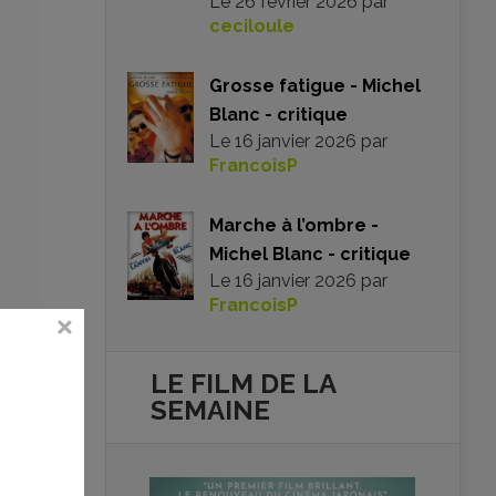
Le
26 février 2026
par
ceciloule
Grosse fatigue - Michel
Blanc - critique
Le
16 janvier 2026
par
FrancoisP
Marche à l’ombre -
Michel Blanc - critique
Le
16 janvier 2026
par
FrancoisP
 de
LE FILM DE
LA
e à
SEMAINE
’on
ent