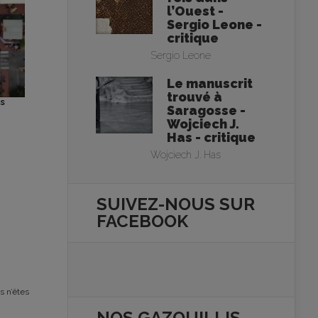
l’Ouest -
Sergio Leone -
critique
Sergio Leone
Le manuscrit
trouvé à
s
© 2026 Una Mattina Films. Tous
© 2026 Una M
Saragosse -
droits réservés.
droit
Wojciech J.
Has - critique
Wojciech J. Has
SUIVEZ-NOUS SUR
FACEBOOK
s n’êtes
NOS
GAZOUILLIS