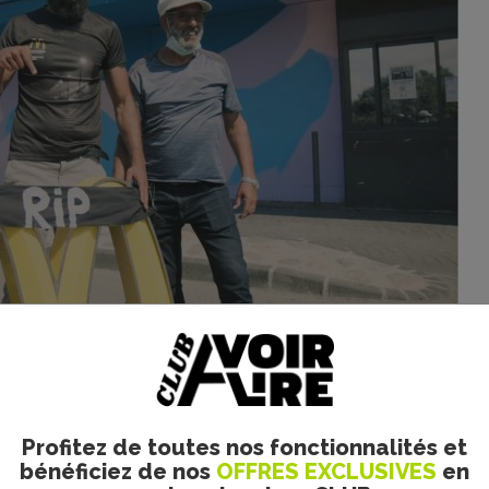
Mattina Films. Tous droits réservés.
clés
pose une question essentielle : qui a le droit de décider
r d’un territoire ? Le documentaire répond en donnant la parol
s des espaces de décision. Il montre un autre angle de ce qu
e à l’échelle d’un quartier, par l’action directe et l’engagem
Profitez de toutes nos fonctionnalités et
bénéficiez de nos
OFFRES EXCLUSIVES
en