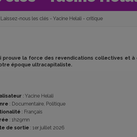
Laissez-nous les clés - Yacine Helali - critique
 prouve la force des revendications collectives et à
tre époque ultracapitaliste.
alisateur
:
Yacine Helali
nre
:
Documentaire
,
Politique
tionalité
:
Français
rée
: 1h29mn
te de sortie
: 1er juillet 2026