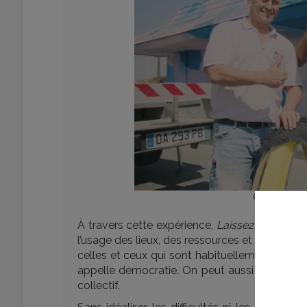
© 2026 Una 
À travers cette expérience,
Laissez-nous les 
l’usage des lieux, des ressources et de l’aveni
celles et ceux qui sont habituellement exclu
appelle démocratie. On peut aussi se construir
collectif.