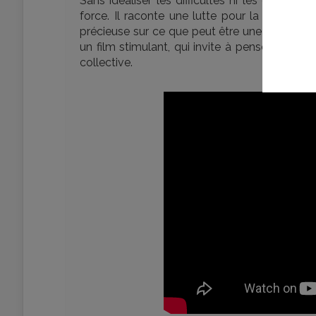
Sans idéaliser les difficultés ni les contradic
force. Il raconte une lutte pour la dignité e
précieuse sur ce que peut être une politique m
un film stimulant, qui invite à penser l’é
collective.