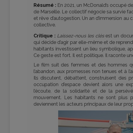
Résumé :
En 2021, un McDonald’s occupé devi
de Marseille. Le collectif négocie sa survie fa
et rêve d’autogestion. Un an d’immersion au 
collective.
Critique :
Laissez-nous les clés
est un docum
qui décide d’agir par elle-même et de reprend
habitants investissent un lieu symbolique, a
Ce geste est fort. Il est politique. Il raconte 
Le film suit des femmes et des hommes qui
l’abandon, aux promesses non tenues et à l’a
Ils discutent, débattent, construisent des
occupation d’espace devient alors une exp
l’écoute, de la solidarité et de la persév
mouvement. Les habitants ne sont plus p
deviennent les acteurs principaux de leur propr