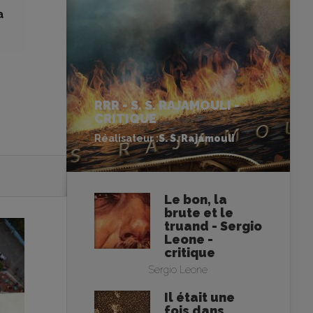
a
RRR - S. S. RAJAMOULI -
CRITIQUE
Réalisateur :
S. S. Rajamouli
Le bon, la
brute et le
truand - Sergio
Leone -
critique
Sergio Leone
Il était une
fois dans