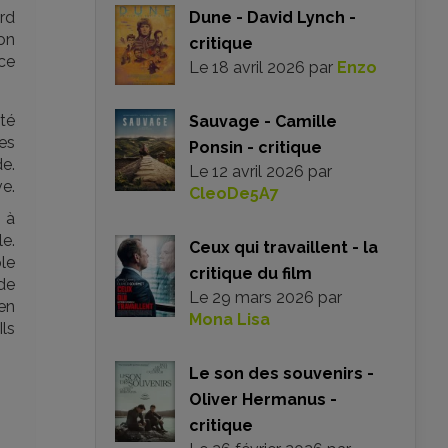
rd
Dune - David Lynch -
ion
critique
ce
Le
18 avril 2026
par
Enzo
té
Sauvage - Camille
des
Ponsin - critique
e.
Le
12 avril 2026
par
ve.
CleoDe5A7
 à
le.
Ceux qui travaillent - la
le
critique du film
de
Le
29 mars 2026
par
en
Mona Lisa
ls
Le son des souvenirs -
Oliver Hermanus -
critique