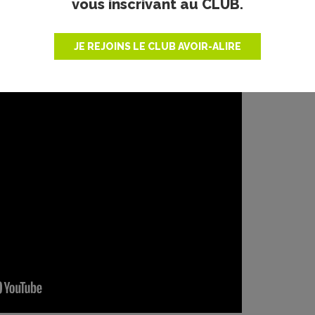
tions,
Laissez-nous les clés
filme la naissance d’un rapport 
vous inscrivant au CLUB.
t pour le droit de décider. Le documentaire offre une réflex
enée par celles et ceux qui vivent les réalités du terrain. C’
mancipation non comme une promesse, mais comme une pratiq
JE REJOINS LE CLUB AVOIR-ALIRE