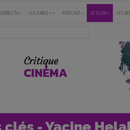
SERIES TV
»
CULTURES +
»
PODCAST
»
LE CLUB
»
LES RE
Critique
CINÉMA
clés - Yacine Helal