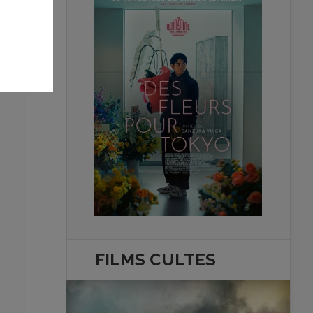
de
ion
est
ue
FILMS
CULTES