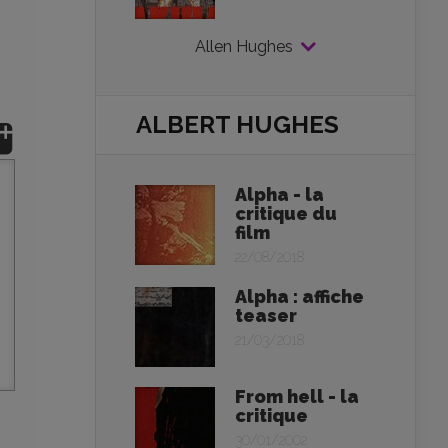
Allen Hughes
ALBERT HUGHES
Alpha - la
critique du
film
22/08/2018
Alpha : affiche
teaser
21/03/2018
From hell - la
critique
30/01/2002