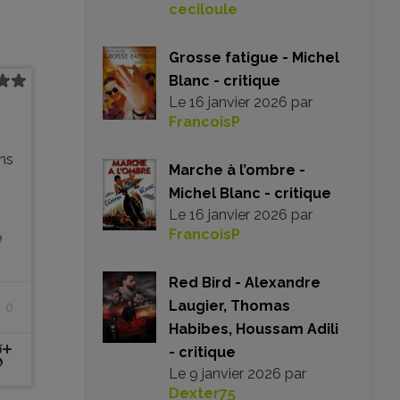
ceciloule
Grosse fatigue - Michel
Blanc - critique
Le
16 janvier 2026
par
FrancoisP
ons
Marche à l’ombre -
Michel Blanc - critique
Le
16 janvier 2026
par
FrancoisP
e
Red Bird - Alexandre
Laugier, Thomas
0
Habibes, Houssam Adili
- critique
Le
9 janvier 2026
par
Dexter75