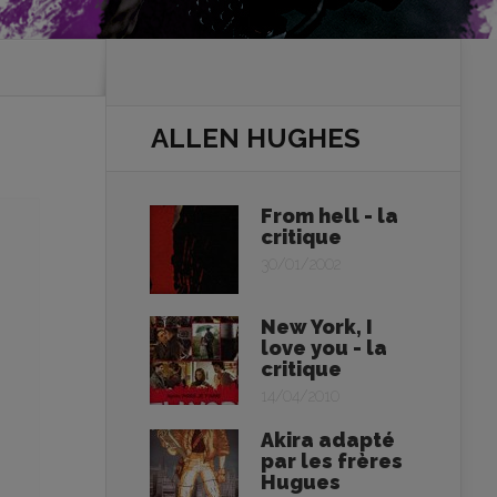
ALLEN HUGHES
From hell - la
critique
30/01/2002
New York, I
love you - la
critique
14/04/2010
Akira adapté
par les frères
Hugues