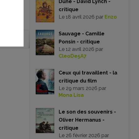
Dune - David Lynch -
critique
Le
18 avril 2026
par
Enzo
Sauvage - Camille
Ponsin - critique
Le
12 avril 2026
par
CleoDe5A7
Ceux qui travaillent - la
critique du film
Le
29 mars 2026
par
Mona Lisa
Le son des souvenirs -
Oliver Hermanus -
critique
Le
26 février 2026
par