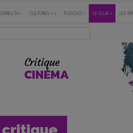
SERIES TV
»
CULTURES +
»
PODCAST
»
LE CLUB
»
LES RE
Critique
CINÉMA
a critique