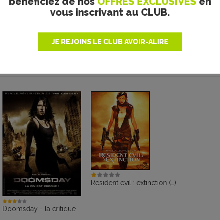
bénéficiez de nos
OFFRES EXCLUSIVES
en
pyright Metropolitan
Copyright Metropolitan
vous inscrivant au CLUB.
Filmexport
Filmexport
prec
suiv
JE REJOINS LE CLUB AVOIR-ALIRE
Resident evil : extinction (…)
Doomsday - la critique