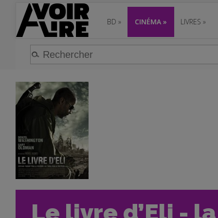
BD
»
CINÉMA
»
LIVRES
»
Le livre d’Eli - l