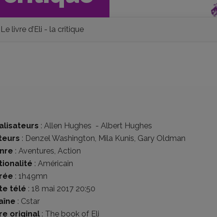
Le livre d’Eli - la critique
alisateurs
:
Allen Hughes
-
Albert Hughes
teurs
:
Denzel Washington
,
Mila Kunis
,
Gary Oldman
nre
:
Aventures
,
Action
tionalité
:
Américain
rée
: 1h49mn
te télé
: 18 mai 2017 20:50
aîne
: Cstar
re original
: The book of Eli